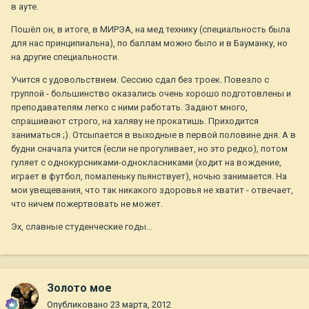
в ауте.
Пошёл он, в итоге, в МИРЭА, на мед технику (специальность была
для нас принципиальна), по баллам можно было и в Бауманку, но
на другие специальности.
Учится с удовольствием. Сессию сдал без троек. Повезло с
группой - большинство оказались очень хорошо подготовлены и
преподавателям легко с ними работать. Задают много,
спрашивают строго, на халяву не прокатишь. Приходится
заниматься ;). Отсыпается в выходные в первой половине дня. А в
будни сначала учится (если не прогуливает, но это редко), потом
гуляет с однокурсниками-однокласниками (ходит на вождение,
играет в футбол, помаленьку пьянствует), ночью занимается. На
мои увещевания, что так никакого здоровья не хватит - отвечает,
что ничем пожертвовать не может.
Эх, славные студенческие годы...
Золото мое
Опубликовано
23 марта, 2012