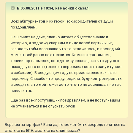
В 05.08.2011 в 10:34, камасики сказал:
Всех абитуриентов и их героических родителей от души
поздравляем!
Наш сидит на даче, плавно читает обществознание и
историю, я подвожу снаряды в виде новой партии книг,
главное чтобы осознанно что-то отложилось, в последний
момент всё равно не отложится. Компьютера там нет,
телевизор сломался, погода не купальная, так что другого
выхода у него нет (только в перерывах косит траву и гуляет
с собаками). В следующем году не представляю как я это
переживу. Спасибо что предупредили, буду контролировать
и следить, а то мой тоже где-то что-то не дослышал, не так
понял и т.д.
Ещё раз всех поступивших поздравляем, а не поступившим
не отчаиваться и не опускать руки!
Вера,вы на юр. фак? Если да, то может быть сосредоточиться на
столько на ЕГЭ, сколько на олимпиадах?