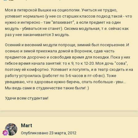
Моя в питерской Вышке на социологии. Учиться не трудно,
успевает нормально (у нее со старших классов подход такой - что
нужно и интересно - там "впахивает", а если предмет на один
модуль - убиваться не станет). Сисема модульная, т.е. сейчас как
раз у нее заканчивается 3 модуль.
Осенний и весенний модули попроще, зимний был посерьезнее. И
осенью и зимой приезжала домой в Воронеж, сдав часть
предметов досрочно и освободив время для поездки. Пока у них
гибкое время начала занятий: то к 9, то к 12-20. Моя дочь "сова",
поэтому ей комфортно. Успевает и погулять, и в театр сходить и на
работу устроилась (работет по 5-6 часов в пт-сб-вс). Тоже
увещеваю, что здоровье нужно беречь, спать побольше - увы...
Мы ведь сами в студенчестве такие были! :)
Удачи всем студентам!
Mart
Опубликовано
23 марта, 2012