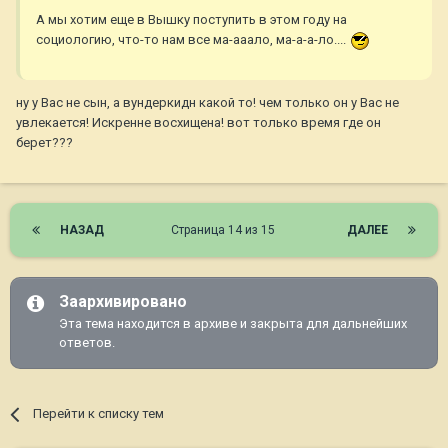
А мы хотим еще в Вышку поступить в этом году на
социологию, что-то нам все ма-ааало, ма-а-а-ло....
ну у Вас не сын, а вундеркидн какой то! чем только он у Вас не
увлекается! Искренне восхищена! вот только время где он
берет???
НАЗАД
Страница 14 из 15
ДАЛЕЕ
Заархивировано
Эта тема находится в архиве и закрыта для дальнейших
ответов.
Перейти к списку тем