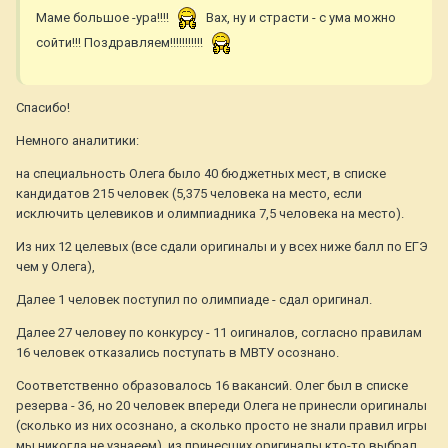
Маме большое -ура!!!!
Вах, ну и страсти - с ума можно
сойти!!! Поздравляем!!!!!!!!!!!
Спасибо!
Немного аналитики:
на специальность Олега было 40 бюджетных мест, в списке
кандидатов 215 человек (5,375 человека на место, если
исключить целевиков и олимпиадника 7,5 человека на место).
Из них 12 целевых (все сдали оригиналы и у всех ниже балл по ЕГЭ
чем у Олега),
Далее 1 человек поступил по олимпиаде - сдал оригинал.
Далее 27 человеу по конкурсу - 11 оигиналов, согласно правилам
16 человек отказались поступать в МВТУ осознано.
Соответственно образовалось 16 вакансий. Олег был в списке
резерва - 36, но 20 человек впереди Олега не принесли оригиналы
(сколько из них осознано, а сколько просто не знали правил игры
мы никогда не узнаеем), из принесших оригиналы кто-то выбрал