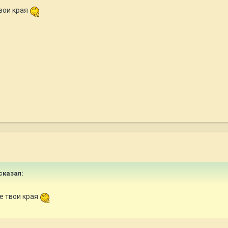
твои края
 сказал:
е твои края