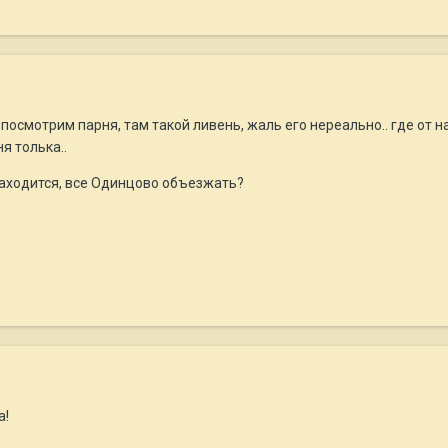
посмотрим парня, там такой ливень, жаль его нереально.. где от н
ня толька..
н находится, все Одинцово объезжать?
а!