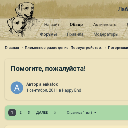
Лаб
На сайт
Обзор
Активность
Форумы
Правила
Модераторы
Главная
Племенное разведение. Переустройство.
Потеряшк
Помогите, пожалуйста!
Автор
alenkafox
1 сентября, 2011
в
Happy End
1
2
3
ДАЛЕЕ
Страница 1 из 3