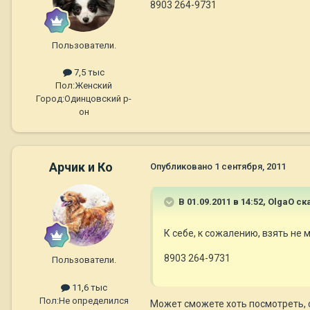
8903 264-9731
Пользователи.
7,5 тыс
Пол:
Женский
Город:
Одинцовcкий р-
он
Арчик и Ко
Опубликовано
1 сентября, 2011
В 01.09.2011 в 14:52, OlgaO ск
К себе, к сожалению, взять не м
8903 264-9731
Пользователи.
11,6 тыс
Пол:
Не определился
Может сможете хоть посмотреть, 