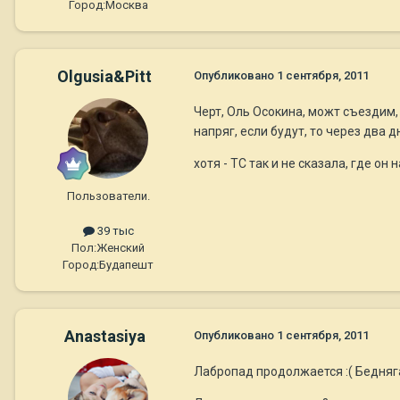
Город:
Москва
Olgusia&Pitt
Опубликовано
1 сентября, 2011
Черт, Оль Осокина, можт съездим, 
напряг, если будут, то через два д
хотя - ТС так и не сказала, где о
Пользователи.
39 тыс
Пол:
Женский
Город:
Будапешт
Anastasiya
Опубликовано
1 сентября, 2011
Лабропад продолжается :( Бедняг