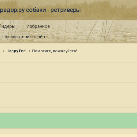
радор.ру собаки - ретриверы
Лидеры
Избранное
Пользователи онлайн
и
Happy End
Помогите, пожалуйста!