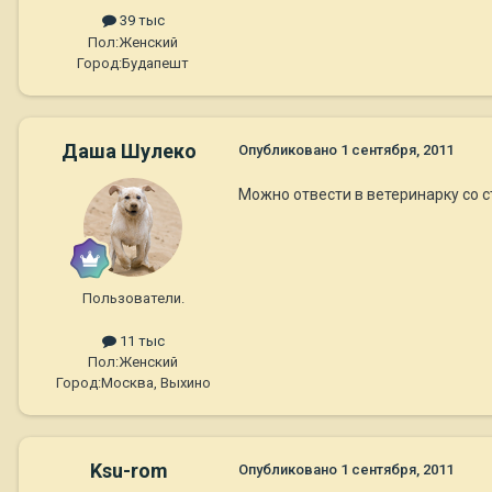
39 тыс
Пол:
Женский
Город:
Будапешт
Даша Шулеко
Опубликовано
1 сентября, 2011
Можно отвести в ветеринарку со с
Пользователи.
11 тыс
Пол:
Женский
Город:
Москва, Выхино
Ksu-rom
Опубликовано
1 сентября, 2011