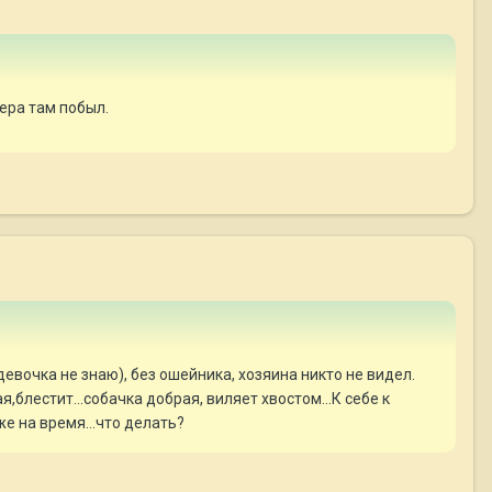
ера там побыл.
девочка не знаю), без ошейника, хозяина никто не видел.
,блестит...собачка добрая, виляет хвостом...К себе к
же на время...что делать?