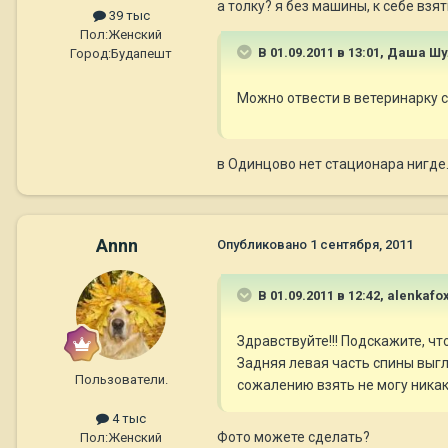
а толку? я без машины, к себе взят
39 тыс
Пол:
Женский
В 01.09.2011 в 13:01, Даша Ш
Город:
Будапешт
Можно отвести в ветеринарку с
в Одинцово нет стационара нигде
Annn
Опубликовано
1 сентября, 2011
В 01.09.2011 в 12:42, alenkafo
Здравствуйте!!! Подскажите, чт
Задняя левая часть спины выгля
Пользователи.
сожалению взять не могу никак.
4 тыс
Фото можете сделать?
Пол:
Женский