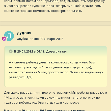
невыносимая, потом все нарывало, поднималась температура,ну
в итоге вырезали кусок некроза, теперь яма. Наблюдайте, если
шишка не горячая, компрессы надо прикладывать.
дудоня
Опубликовано
20 января, 2012
В 20.01.2012 в 04:11, Дора сказал:
А я своему ребенку делала компрессы, когда у него был
ларингит, разводили 1часть демиксида к двум(воды),
никакого ожога не было, просто тепло. Знаю что водой надо
разводить(1/2).
Димексид разводят лля всего по- разному. Мы ребенку разводили
1/4 для размягчения кожи вокруг пальчика на ноге, ноготок не
туда рос( ребенку год был тогда), для компресса
Изменено
20 января, 2012
пользователем дудоня