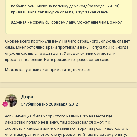
побаиваюсь - мужу на коленку демексид(разведёный 1:3)
привязывала так шкурка слезла, а тут такая смесь
ядрёная не сжечь бы совсем лапу. Может ещё чем можно?
Скорее всего проткнули вену. На чего страшного , опухоль спадет
сама. Мне постоянно врачи протыкали вены , опухало. Но иногда
опухоль сходила не один день. У людей синяки остаются и
проходят неделями. Не переживайте , рассосётся само.
Можно капустный лист примотать , помогает.
Дора
Опубликовано
20 января, 2012
если инъекция была хлористого кальция, то на месте где
лекарство попало не в вену, там образовался ожог, т.к.
хлористый кальций или его называют горячий укол, надо колоть
очень аккуратно и строго внутреввенно. Знаю по своему опыту,