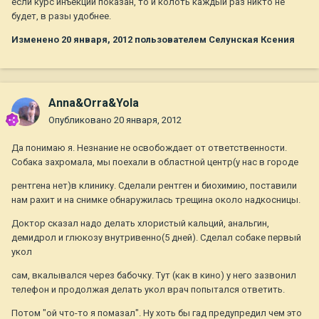
если курс инъекций показан, то и колоть каждый раз никто не
будет, в разы удобнее.
Изменено
20 января, 2012
пользователем Селунская Ксения
Anna&Orra&Yola
Опубликовано
20 января, 2012
Да понимаю я. Незнание не освобождает от ответственности.
Собака захромала, мы поехали в областной центр(у нас в городе
рентгена нет)в клинику. Сделали рентген и биохимию, поставили
нам рахит и на снимке обнаружилась трещина около надкосницы.
Доктор сказал надо делать хлористый кальций, анальгин,
демидрол и глюкозу внутривенно(5 дней). Сделал собаке первый
укол
сам, вкалывался через бабочку. Тут (как в кино) у него зазвонил
телефон и продолжая делать укол врач попытался ответить.
Потом "ой что-то я помазал". Ну хоть бы гад предупредил чем это