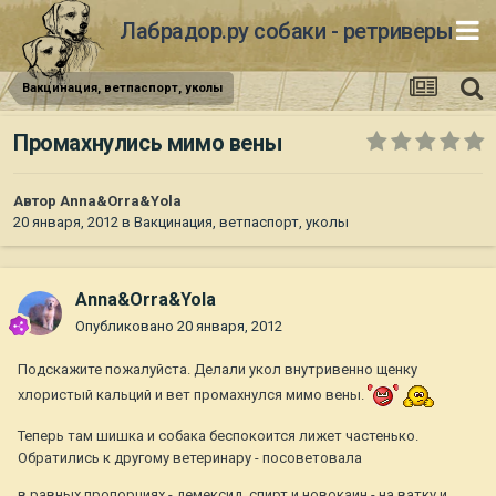
Лабрадор.ру собаки - ретриверы
Вакцинация, ветпаспорт, уколы
Промахнулись мимо вены
Автор
Anna&Orra&Yola
20 января, 2012
в
Вакцинация, ветпаспорт, уколы
Anna&Orra&Yola
Опубликовано
20 января, 2012
Подскажите пожалуйста. Делали укол внутривенно щенку
хлористый кальций и вет промахнулся мимо вены.
Теперь там шишка и собака беспокоится лижет частенько.
Обратились к другому ветеринару - посоветовала
в равных пропорциях - демексид, спирт и новокаин - на ватку и