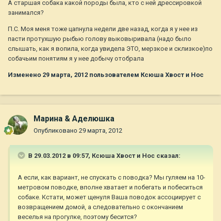
А старшая собака какой породы была, кто с ней дрессировкой
занимался?
П.С. Моя меня тоже цапнула недели две назад, когда я у нее из
пасти протухшую рыбью голову выковыривала (надо было
слышать, как я вопила, когда увидела ЭТО, мерзкое и склизкое)по
собачьим понятиям я у нее добычу отобрала
Изменено
29 марта, 2012
пользователем Ксюша Хвост и Нос
Марина & Аделюшка
Опубликовано
29 марта, 2012
В 29.03.2012 в 09:57, Ксюша Хвост и Нос сказал:
А если, как вариант, не спускать с поводка? Мы гуляем на 10-
метровом поводке, вполне хватает и побегать и побеситься
собаке. Кстати, может щенуля Ваша поводок ассоциирует с
возвращением домой, а следовательно с окончанием
веселья на прогулке, поэтому бесится?