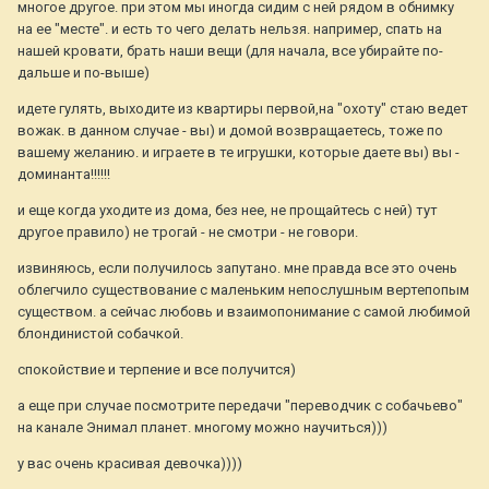
многое другое. при этом мы иногда сидим с ней рядом в обнимку
на ее "месте". и есть то чего делать нельзя. например, спать на
нашей кровати, брать наши вещи (для начала, все убирайте по-
дальше и по-выше)
идете гулять, выходите из квартиры первой,на "охоту" стаю ведет
вожак. в данном случае - вы) и домой возвращаетесь, тоже по
вашему желанию. и играете в те игрушки, которые даете вы) вы -
доминанта!!!!!!
и еще когда уходите из дома, без нее, не прощайтесь с ней) тут
другое правило) не трогай - не смотри - не говори.
извиняюсь, если получилось запутано. мне правда все это очень
облегчило существование с маленьким непослушным вертепопым
существом. а сейчас любовь и взаимопонимание с самой любимой
блондинистой собачкой.
спокойствие и терпение и все получится)
а еще при случае посмотрите передачи "переводчик с собачьево"
на канале Энимал планет. многому можно научиться)))
у вас очень красивая девочка))))