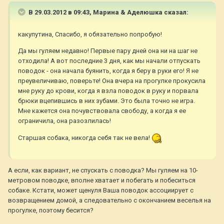
В 29.03.2012 в 09:43, Марина & Аделюшка сказал:
какупутина, Спасибо, я обязательно попробую!
Да мы гуляем недавно! Первые пару дней она ни на шаг не
отходила! А вот последние 3 дня, как мы начали отпускать
поводок - она начала буянить, когда я беру в руки его! Я не
преувеличиваю, поверьте! Она вчера на прогулке прокусила
мне руку до крови, когда я взла поводок в руку и порвала
брюки вцепившись в них зубами. Это была точно не игра.
Мне кажется она почувствовала свободу, а когда я ее
ограничила, она разозлилась!
Старшая собака, никогда себя так не вела!
А если, как вариант, не спускать с поводка? Мы гуляем на 10-
метровом поводке, вполне хватает и побегать и побеситься
собаке. Кстати, может щенуля Ваша поводок ассоциирует с
возвращением домой, а следовательно с окончанием веселья на
прогулке, поэтому бесится?