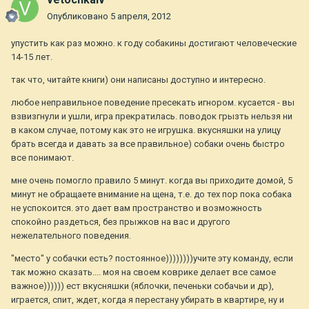
Опубликовано
5 апреля, 2012
упустить как раз можно. к году собакины достигают человеческие
14-15 лет.
так что, читайте книги) они написаны доступно и интересно.
любое неправильное поведение пресекать игнором. кусается - вы
взвизгнули и ушли, игра прекратилась. поводок грызть нельзя ни
в каком случае, потому как это не игрушка. вкусняшки на улицу
брать всегда и давать за все правильное) собаки очень быстро
все понимают.
мне очень помогло правило 5 минут. когда вы приходите домой, 5
минут не обращаете внимание на щена, т.е. до тех пор пока собака
не успокоится. это дает вам пространство и возможность
спокойно раздеться, без прыжков на вас и другого
нежелательного поведения.
"место" у собачки есть? постоянное))))))))учите эту команду, если
так можно сказать.... моя на своем коврике делает все самое
важное)))))) ест вкусняшки (яблочки, печеньки собачьи и др),
играется, спит, ждет, когда я перестану убирать в квартире, ну и