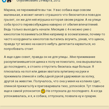
Опубликовано
29 марта, 2012
Марина, не переживайте вы так. У вас собака еще совсем
маленькая, и может ничего страшного что бесючится и поводок
грызет, он же для неё игрушка которая свсем рядом. А на улице
соба просто перевозбуждена наверно от обилия впечатлений.
Ведь только выходить начали. Месяцев с 4-х можно уже с
кинологом позаниматься.Мне например в зоомагазинах, почему-то
часто координаты кинологов пытались всучить, узнав, что щенок,
правда тут можно на какого-нибуть дилетанта нарваться, но
попробовать стоит.
А еще один совет, правда он не для улицы...Мне прижимание
расхулиганившегося щенка к полу не помогало, она вырывалась
до последнего, а стоило отпустить бесилась еще больше. Я
плюхалась на пол или диван хватала хулиганку на руки и
прижимала спинкой к себе,одной рукой удерживая за холку,
другой за животик. Получалось, что она у меня на коленях сдит,
спинкой прижата.Ну и приговаривала тихо, успокойся. Тут главное
еще и самой успокоится
Не отпускала до последнего. А когда
успокаивалась, и я, и собака, отпускала, похвала ну и сухарик.