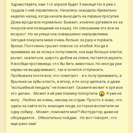
Здравствуйте, нам 1-го апреля будет 3 месяца! Но я уже с
трудом с ней справляюсь. Начались скандалы буквально
неделю назад, когда начали выходить на первые прогулки.
Дома вроде все нормально. Бывает, конечно ругаемся из-за
покусов или похищений на кошку. Но списываем это все на
возраст. Но на улице она совершенно неуправляема.
Сегодня покусала меня очень больно за руку и порвала
брюки. Постоянно грызет повоок со злобой. Когда я
прижимаю ее за холку к полу/земле, она еще больше злится,
рычит, скалиться, шерсть дыбом на спине, пытается укусить.
Я вообще противница, что бы бить животных. Но иногда уже
нервы не выдерживают, так и хочется отлупасить.
Пробывала почти все, что советуют... и к полу прижимать, и
брыльки на зубы класть, и игнор, и по носу щелкала, и даже
"волшебный пендаль" не помогает. Скажите может я зря все
это делаю... Может я ей уже психику попортила
Я уже не
могу... Люблю ее очень, никому не отдам. Просто я знаю, что
здесь на сайте есть знающие люди, которые воспитали не
одну собаку... Может, поможете мне?! Инструктор даже не
обсуждается... Обязательно пойдем... Но вот говорят, что
еще рано нам!