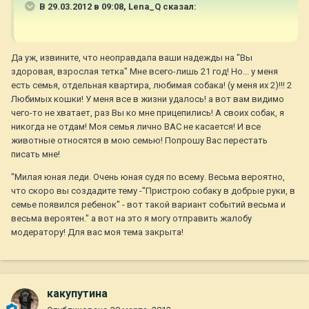
В 29.03.2012 в 09:08, Lena_Q сказал:
Да уж, извините, что неоправдала ваши надежды на "Вы
здоровая, взрослая тетка" Мне всего-лишь 21 год! Но... у меня
есть семья, отдельная квартира, любимая собака! (у меня их 2)!!! 2
Любимых кошки! У меня все в жизни удалось! а вот вам видимо
чего-то не хватает, раз Вы ко мне прицепились! А своих собак, я
никогда не отдам! Моя семья лично ВАС не касается! И все
животные относятся в мою семью! Попрошу Вас перестать
писать мне!
"Милая юная леди. Очень юная судя по всему. Весьма вероятно,
что скоро вы создадите тему -"Пристрою собаку в добрые руки, в
семье появился ребенок" - вот такой вариант событий весьма и
весьма вероятен." а вот на это я могу отправить жалобу
модератору! Для вас моя тема закрыта!
какупутина