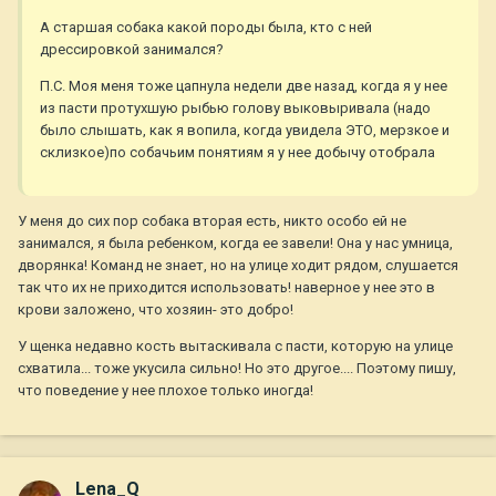
А старшая собака какой породы была, кто с ней
дрессировкой занимался?
П.С. Моя меня тоже цапнула недели две назад, когда я у нее
из пасти протухшую рыбью голову выковыривала (надо
было слышать, как я вопила, когда увидела ЭТО, мерзкое и
склизкое)по собачьим понятиям я у нее добычу отобрала
У меня до сих пор собака вторая есть, никто особо ей не
занимался, я была ребенком, когда ее завели! Она у нас умница,
дворянка! Команд не знает, но на улице ходит рядом, слушается
так что их не приходится использовать! наверное у нее это в
крови заложено, что хозяин- это добро!
У щенка недавно кость вытаскивала с пасти, которую на улице
схватила... тоже укусила сильно! Но это другое.... Поэтому пишу,
что поведение у нее плохое только иногда!
Lena_Q