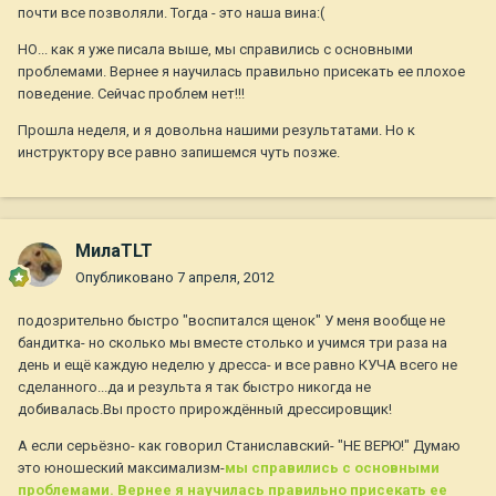
почти все позволяли. Тогда - это наша вина:(
НО... как я уже писала выше, мы справились с основными
проблемами. Вернее я научилась правильно присекать ее плохое
поведение. Сейчас проблем нет!!!
Прошла неделя, и я довольна нашими результатами. Но к
инструктору все равно запишемся чуть позже.
МилаTLT
Опубликовано
7 апреля, 2012
подозрительно быстро "воспитался щенок" У меня вообще не
бандитка- но сколько мы вместе столько и учимся три раза на
день и ещё каждую неделю у дресса- и все равно КУЧА всего не
сделанного...да и результа я так быстро никогда не
добивалась.Вы просто прирождённый дрессировщик!
А если серьёзно- как говорил Станиславский- "НЕ ВЕРЮ!" Думаю
это юношеский максимализм-
мы справились с основными
проблемами. Вернее я научилась правильно присекать ее