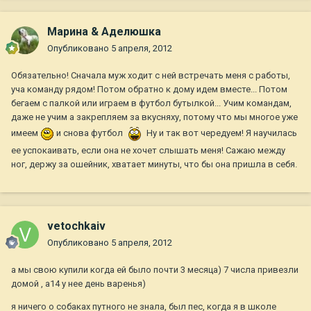
Марина & Аделюшка
Опубликовано
5 апреля, 2012
Обязательно! Сначала муж ходит с ней встречать меня с работы,
уча команду рядом! Потом обратно к дому идем вместе... Потом
бегаем с палкой или играем в футбол бутылкой... Учим командам,
даже не учим а закрепляем за вкусняху, потому что мы многое уже
имеем
и снова футбол
Ну и так вот чередуем! Я научилась
ее успокаивать, если она не хочет слышать меня! Сажаю между
ног, держу за ошейник, хватает минуты, что бы она пришла в себя.
vetochkaiv
Опубликовано
5 апреля, 2012
а мы свою купили когда ей было почти 3 месяца) 7 числа привезли
домой , а14 у нее день варенья)
я ничего о собаках путного не знала, был пес, когда я в школе