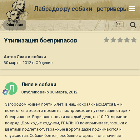
Лабрадор.ру собаки - ретриверы
Общение
Утилизация боеприпасов
Автор
Лиля и собаки
30 марта, 2012
в
Общение
Лиля и собаки
Опубликовано
30 марта, 2012
Загородом живём почти 5 лет, в наших краях находятся ВЧ и
полигоны, и всё это время на них происходит утилизация старых
боеприпасов. Взрывают почти каждый день, по 10-20 взрывов
подряд. Дом ходит ходуном, РЕАЛЬНО подпрыгивает, горшки с
цветами подлетают, гаражные ворота даже поднимаются и
опускаются. Собаки боятся, особенно старшая- она начинает