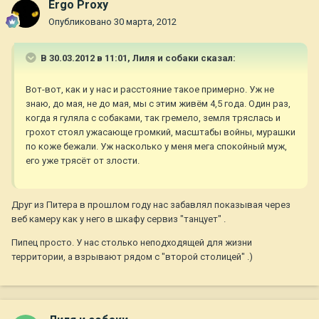
Ergo Proxy
Опубликовано
30 марта, 2012
В 30.03.2012 в 11:01, Лиля и собаки сказал:
Вот-вот, как и у нас и расстояние такое примерно. Уж не
знаю, до мая, не до мая, мы с этим живём 4,5 года. Один раз,
когда я гуляла с собаками, так гремело, земля тряслась и
грохот стоял ужасающе громкий, масштабы войны, мурашки
по коже бежали. Уж насколько у меня мега спокойный муж,
его уже трясёт от злости.
Друг из Питера в прошлом году нас забавлял показывая через
веб камеру как у него в шкафу сервиз "танцует" .
Пипец просто. У нас столько неподходящей для жизни
территории, а взрывают рядом с "второй столицей" .)