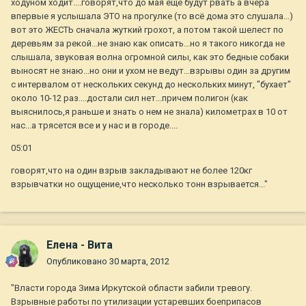
ходуном ходит....говорят,что до мая еще будут рвать а вчера
впервые я услышала ЭТО на прогулке (то всё дома это слушала...)
вот это ЖЕСТЬ сначала жуткий грохот, а потом такой шелест по
деревьям за рекой...не знаю как описать...но я такого никогда не
слышала, звуковая волна огромной силы, как это бедные собаки
выносят не знаю...но они и ухом не ведут...взрывы один за другим
с интервалом от нескольких секунд до нескольких минут, "бухает"
около 10-12 раз....достали сил нет...причем полигон (как
выяснилось,я раньше и знать о нем не знала) километрах в 10 от
нас...а трясется все и у нас и в городе....
05:01
говорят,что на один взрыв закладывают не более 120кг
взрывчатки но ощущение,что несколько тонн взрывается..."
Елена - Вита
Опубликовано
30 марта, 2012
"Власти города Зима Иркутской области забили тревогу.
Взрывные работы по утилизации устаревших боеприпасов