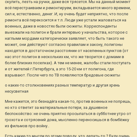
скулить, лезть на ручки, даже вся трясется. Мы на данный момент
всё перестраиваем и ремонтируем, вкладывается много времени,
сил и, естественно, денег. И, ну очень будет неприятно, что после
ремонта всё перекосится и т.п. Люди уже устали жаловаться на
военных, даже в новостях были сюжеты. Корреспонденты
выезжали на полигон и брали интервью у начальства, которое с
наглыми мордами категорически заявляет, что быть такого не
может, они действуют согласно правилам и закону, полигоны
находятся в достаточном расстоянии от населенных пунктов (от
нас этот полигон в нескольких км, что же творится с домами в
более близких поселках). А тем не менее, жалобы стали поступать
и от жителей г.Петербурга, а это 15-20 км от полигона, где
взрывают. После чего по ТВ появляются бредовые сюжеты
о каких-то столкновениях разных температур и другая хрень
несусветная
Мне кажется, это безнадёга какая-то, против военных не попрешь,
но кто ответит за материальные потери, за душевное
беспокойство: не очень приятно просыпаться в субботнее утро от
грохота и сотрясений дома, мысленно переносишься в бомбёжку
из фильмов про войну..
Есть какие-то мысли по этому поводу, что делать-то ? Буду очень