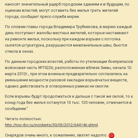
наносят значительный ущерб городским зданиям и в будущем, по
оценкам властей, могут оставить без жилья треть жителей
города, сообщает пресс-служба мэрии.
По словам главы города Владимира Трубникова, в мэрию каждый
день поступают жалобы местных жителей, которые настаивают
на ремонте жилья, поскольку при каждом взрыве с потолка
сыпется штукатурка, разрушаются межпанельные швы, бьются
стекла в окнах.
По данным городских властей, работы по утилизации боеприпасов
войсковая часть №75226, расположенная вблизи Зимы, начала 10
марта 2012г., при этом военные предварительно согласились на
уменьшение мощности разовой закладки взрывчатых веществ,
однако действовать в оговоренных рамках не смогли.
Если взрывы будут продолжаться и дальше с такой же силой, то к
концу года без жилья останутся 13 тыс. 120 человек, отмечается в
сообщении."
Читать полностью:
http://top.rbc.ru/incidents/30/03/2012/644146.shtml
Снарядов очень много, к сожалению, хватит надолго.