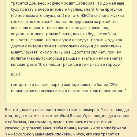
трясется дом весь ходуном ходит....говорят,что до мая еще
будут рвать а вчера впервые я услышала ЭТО на прогулке
(то всё дома это слушала...) вот это ЖЕСТЬ сначала жуткий
грохот, а потом такой шелест по деревьям за рекой...не
знаю как описать...но я такого никогда не слышала,
звуковая волна огромной силы, как это бедные собаки
выносят не знаю...но они и ухом не ведут...взрывы один за
другим с интервалом от нескольких секунд до нескольких
минут, "бухает" около 10-12 раз....достали сил нет...причем
полигон (как выяснилось,я раньше и знать о нем не знала)
километрах в 10 от нас...а трясется все и у нас и в городе....
05:01
говорят,что на один взрыв закладывают не более 120кг
взрывчатки но ощущение,что несколько тонн взрывается..."
Вот-вот, как и у нас и расстояние такое примерно. Уж не знаю, до
мая, не до мая, мы с этим живём 4,5 года. Один раз, когда я гуляла
с собаками, так гремело, земля тряслась и грохот стоял
ужасающе громкий, масштабы войны, мурашки по коже бежали.
Уж насколько у меня мега спокойный муж, его уже трясёт от