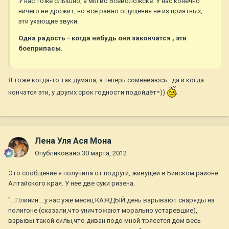
У нас тоже слышно, а мы во Всеволожске. У нас конечно
ничего не дрожит, но всё равно ощущения не из приятных,
эти ухающие звуки.
Одна радость - когда нибудь они закончатся , эти
боеприпасы.
Я тоже когда-то так думала, а теперь сомневаюсь.. да и когда
кончатся эти, у других срок годности подойдёт=))
Лена Уля Ася Мона
Опубликовано
30 марта, 2012
Это сообщение я получила от подруги, живущей в Бийском районе
Алтайского края. У нее две суки ризена.
"...Плииин....у нас уже месяц КАЖДЫЙ день взрывают снаряды на
полигоне (сказали,что уничтожают морально устаревшие),
взрывы такой силы,что диван подо мной трясется дом весь