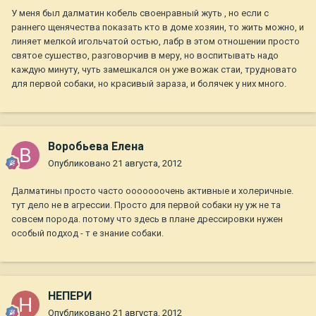
У меня был далматин кобель своенравный жуть , но если с
раннего щенячества показать кто в доме хозяин, то жить можно, и
линяет мелкой игольчатой остью, лабр в этом отношении просто
святое сушество, разговорчив в меру, но воспитывать надо
каждую минуту, чуть замешкался он уже вожак стаи, трудновато
для первой собаки, но красивый зараза, и болячек у них много.
Воробьева Елена
Опубликовано
21 августа, 2012
Далматины просто часто ооооооочень активные и холеричные.
тут дело не в агрессии. Просто для первой собаки ну уж не та
совсем порода. потому что здесь в плане дрессировки нужен
особый подход - т е знание собаки.
НЕПЕРИ
Опубликовано
21 августа, 2012