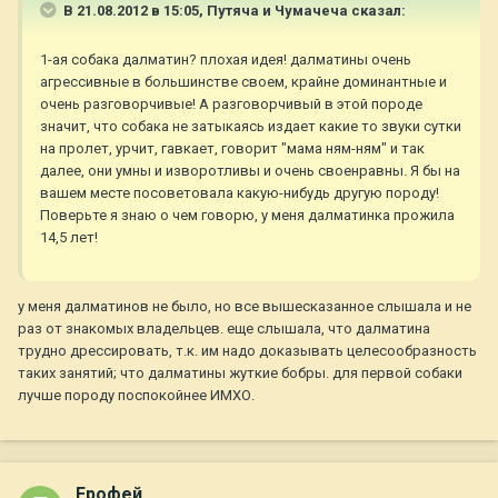
В 21.08.2012 в 15:05, Путяча и Чумачеча сказал:
1-ая собака далматин? плохая идея! далматины очень
агрессивные в большинстве своем, крайне доминантные и
очень разговорчивые! А разговорчивый в этой породе
значит, что собака не затыкаясь издает какие то звуки сутки
на пролет, урчит, гавкает, говорит "мама ням-ням" и так
далее, они умны и изворотливы и очень своенравны. Я бы на
вашем месте посоветовала какую-нибудь другую породу!
Поверьте я знаю о чем говорю, у меня далматинка прожила
14,5 лет!
у меня далматинов не было, но все вышесказанное слышала и не
раз от знакомых владельцев. еще слышала, что далматина
трудно дрессировать, т.к. им надо доказывать целесообразность
таких занятий; что далматины жуткие бобры. для первой собаки
лучше породу поспокойнее ИМХО.
Ерофей