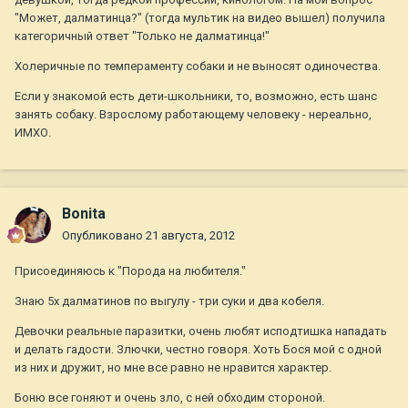
"Может, далматинца?" (тогда мультик на видео вышел) получила
категоричный ответ "Только не далматинца!"
Холеричные по темпераменту собаки и не выносят одиночества.
Если у знакомой есть дети-школьники, то, возможно, есть шанс
занять собаку. Взрослому работающему человеку - нереально,
ИМХО.
Bonita
Опубликовано
21 августа, 2012
Присоединяюсь к "Порода на любителя."
Знаю 5х далматинов по выгулу - три суки и два кобеля.
Девочки реальные паразитки, очень любят исподтишка нападать
и делать гадости. Злючки, честно говоря. Хоть Бося мой с одной
из них и дружит, но мне все равно не нравится характер.
Боню все гоняют и очень зло, с ней обходим стороной.