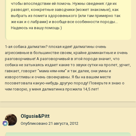
чтобы впоследствии ей помочь. Нужны сведения: где их
разводят, конкретные заводчики (может знакомые), как
выбрать из помета здоровенького (или там примерно так
же как и с лабрами) и вообще все особенности породы...
Надеюсь на вашу помощь:)
1-ая собака далматин? плохая идея! далматины очень
агрессивные в большинстве своем, крайне доминантные и очень
разговорчивые! А разговорчивый в этой породе значит, что
собака не затыкаясь издает какие то звуки сутки на пролет, урчит,
гавкает, говорит "мама ням-ням" и так далее, они умны и
изворотливы и очень своенравны. Я бы на вашем месте
посоветовала какую-нибудь другую породу! Поверьте я знаю о
чем говорю, у меня далматинка прожила 14,5 лет!
Olgusia&Pitt
Опубликовано
21 августа, 2012