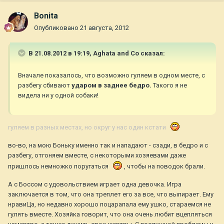
Bonita
Опубликовано
21 августа, 2012
В 21.08.2012 в 19:19, Aghata and Co сказал:
Вначале показалось, что возможно гуляем в одном месте, с
разбегу сбивают
ударом в заднее бедро.
Такого я не
видела ни у одной собаки!
гуляем в разных местах, но округ у нас один кстати
во-во, на мою Боньку именно так и нападают - сзади, в бедро и с
разбегу, отгоняем вместе, с некоторыми хозяевами даже
пришлось немножко поругаться
, чтобы на поводок брали.
А с Боссом с удовольствием играет одна девочка. Игра
заключается в том, что она треплет его за все, что выпирает. Ему
нравиЦа, но недавно хорошо поцарапала ему ушко, стараемся не
гулять вместе. Хозяйка говорит, что она очень любит вцепляться