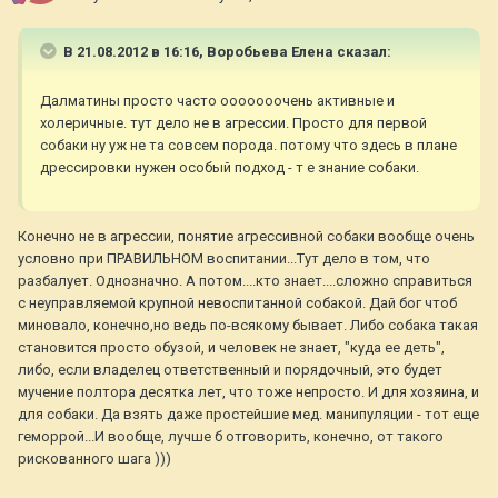
В 21.08.2012 в 16:16, Воробьева Елена сказал:
Далматины просто часто ооооооочень активные и
холеричные. тут дело не в агрессии. Просто для первой
собаки ну уж не та совсем порода. потому что здесь в плане
дрессировки нужен особый подход - т е знание собаки.
Конечно не в агрессии, понятие агрессивной собаки вообще очень
условно при ПРАВИЛЬНОМ воспитании...Тут дело в том, что
разбалует. Однозначно. А потом....кто знает....сложно справиться
с неуправляемой крупной невоспитанной собакой. Дай бог чтоб
миновало, конечно,но ведь по-всякому бывает. Либо собака такая
становится просто обузой, и человек не знает, "куда ее деть",
либо, если владелец ответственный и порядочный, это будет
мучение полтора десятка лет, что тоже непросто. И для хозяина, и
для собаки. Да взять даже простейшие мед. манипуляции - тот еще
геморрой...И вообще, лучше б отговорить, конечно, от такого
рискованного шага )))