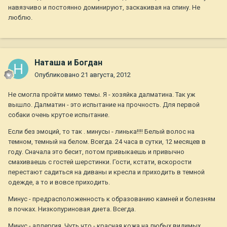
навязчиво и постоянно доминируют, заскакивая на спину. Не
люблю.
Наташа и Богдан
Опубликовано
21 августа, 2012
Не смогла пройти мимо темы. Я - хозяйка далматина. Так уж
вышло. Далматин - это испытание на прочность. Для первой
собаки очень крутое испытание.
Если без эмоций, то так . минусы - линька!!!! Белый волос на
темном, темный на белом. Всегда. 24 часа в сутки, 12 месяцев в
году. Сначала это бесит, потом привыкаешь и привычно
смахиваешь с гостей шерстинки. Гости, кстати, вскорости
перестают садиться на диваны и кресла и приходить в темной
одежде, а то и вовсе приходить.
Минус - предрасположенность к образованию камней и болезням
в почках. Низкопуриновая диета. Всегда.
Минус - аллергия. Чуть что - красная кожа на любых видимых