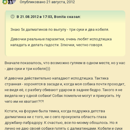
Опубликовано
21 августа, 2012
В 21.08.2012 в 17:03, Bonita сказал:
Знаю 5х далматинов по выгулу - три суки и два кобеля.
Девочки реальные паразитки, очень любят исподтишка
нападать и делать гадости. Злючки, честно говоря.
Вначале показалось, что возможно гуляем в одном месте, но у нас
- две суки и три кобеля)))
И девочки действительно нападают исподтишка. Тактика
странная - хоронятся в засаде и, когда моя собака почти проходит,
не видя её, с разбегу сбивают ударом в заднее бедро. Такого я не
видела ни у одной собаки! Собак помельче могут и прикусить. Ну
чего им не хватает?!?!
Кстати, на форуме была темка, когда подружка детства
далматинка ни с того, ни с сего прокусила область глаза
дружбану-лабрадору. К счастью, все по-моему обошлось. Но я
лично не даю своей собаке гулять с далматинцами. Кобели и суки