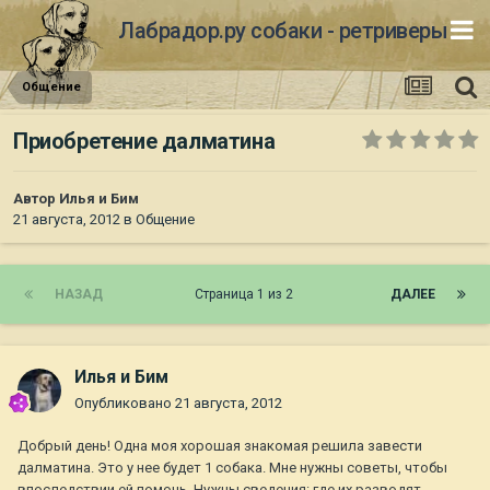
Лабрадор.ру собаки - ретриверы
Общение
Приобретение далматина
Автор
Илья и Бим
21 августа, 2012
в
Общение
НАЗАД
Страница 1 из 2
ДАЛЕЕ
Илья и Бим
Опубликовано
21 августа, 2012
Добрый день! Одна моя хорошая знакомая решила завести
далматина. Это у нее будет 1 собака. Мне нужны советы, чтобы
впоследствии ей помочь. Нужны сведения: где их разводят,