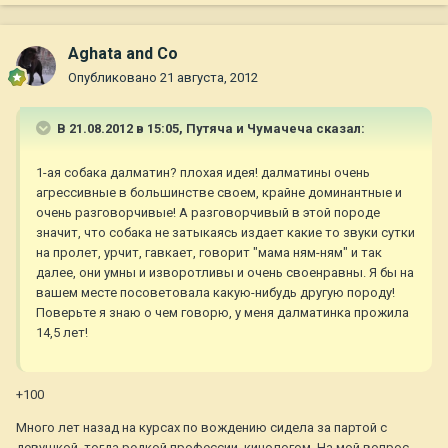
Aghata and Co
Опубликовано
21 августа, 2012
В 21.08.2012 в 15:05, Путяча и Чумачеча сказал:
1-ая собака далматин? плохая идея! далматины очень
агрессивные в большинстве своем, крайне доминантные и
очень разговорчивые! А разговорчивый в этой породе
значит, что собака не затыкаясь издает какие то звуки сутки
на пролет, урчит, гавкает, говорит "мама ням-ням" и так
далее, они умны и изворотливы и очень своенравны. Я бы на
вашем месте посоветовала какую-нибудь другую породу!
Поверьте я знаю о чем говорю, у меня далматинка прожила
14,5 лет!
+100
Много лет назад на курсах по вождению сидела за партой с
девушкой, тогда редкой профессии, кинологом. На мой вопрос