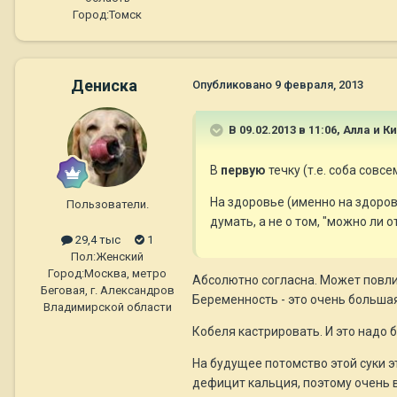
Город:
Томск
Дениска
Опубликовано
9 февраля, 2013
В 09.02.2013 в 11:06, Алла и К
В
первую
течку (т.е. соба совс
На здоровье (именно на здоров
Пользователи.
думать, а не о том, "можно ли о
29,4 тыс
1
Пол:
Женский
Город:
Москва, метро
Абсолютно согласна. Может повлия
Беговая, г. Александров
Беременность - это очень большая 
Владимирской области
Кобеля кастрировать. И это надо б
На будущее потомство этой суки э
дефицит кальция, поэтому очень в