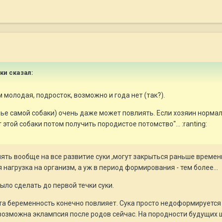
ики сказал:
ем молодая, подросток, возможно и года нет (так?).
ье самой собаки) очень даже может повлиять. Если хозяин нормал
т этой собаки потом получить породистое потомство"... :ranting:
ть вообще на все развитие суки ,могут закрыться раньше времени 
нагрузка на организм, а уж в период формирования - тем более...
ыло сделать до первой течки суки.
та беременность конечно повлияет. Сука просто недоформируется 
озможна эклампсия после родов сейчас. На породности будущих ще