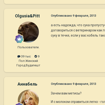
Olgusia&Pitt
Опубликовано
9 февраля, 2013
а есть надежда, что сука пропуст
договориться с ветеринаром как по
суку в течке, если у вас кобель т
Пользователи.
39 тыс
9
Пол:
Женский
Город:
Будапешт
Aннaбель
Опубликовано
9 февраля, 2013
Зачем вам метисы?
И с молоком справиться легко - 