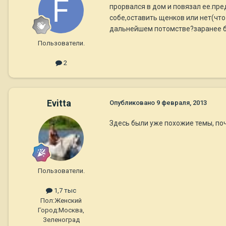
прорвался в дом и повязал ее.пре
собе,оставить щенков или нет(что
дальнейшем потомстве?заранее б
Пользователи.
2
Evitta
Опубликовано
9 февраля, 2013
Здесь были уже похожие темы, по
Пользователи.
1,7 тыс
Пол:
Женский
Город:
Москва,
Зеленоград