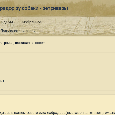
радор.ру собаки - ретриверы
Лидеры
Избранное
Пользователи онлайн
ь, роды, лактация
совет
ция
юсь в вашем совете.сука лабрадора(выставочная)живет дома,на 