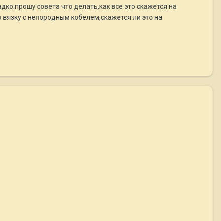
дко.прошу совета что делать,как все это скажется на
ю вязку с непородным кобелем,скажется ли это на