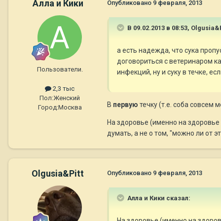
Алла и Кики
Опубликовано
9 февраля, 2013
В 09.02.2013 в 08:53, Olgusia&
а есть надежда, что сука пропу
договориться с ветеринаром ка
Пользователи.
инфекций, ну и суку в течке, е
2,3 тыс
Пол:
Женский
В
первую
течку (т.е. соба совсем 
Город:
Москва
На здоровье (именно на здоровье 
думать, а не о том, "можно ли от э
Olgusia&Pitt
Опубликовано
9 февраля, 2013
Алла и Кики сказал:
На здоровье (именно на здоро