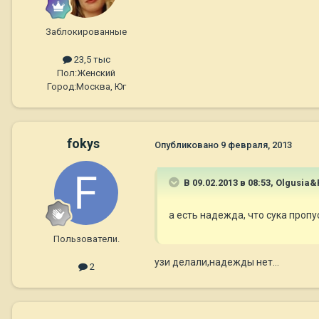
Заблокированные
23,5 тыс
Пол:
Женский
Город:
Москва, Юг
fokys
Опубликовано
9 февраля, 2013
В 09.02.2013 в 08:53, Olgusia&
а есть надежда, что сука проп
Пользователи.
узи делали,надежды нет...
2