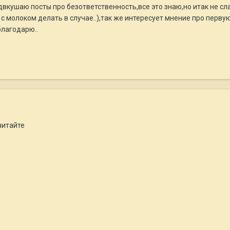
двкушаю посты про безответственность,все это знаю,но итак не сла
 с молоком делать в случае..),так же интересует мнение про перву
лагодарю..
читайте