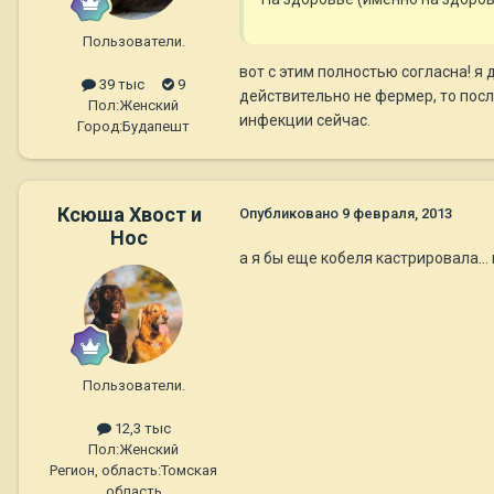
Пользователи.
вот с этим полностью согласна! я
39 тыс
9
действительно не фермер, то посл
Пол:
Женский
инфекции сейчас.
Город:
Будапешт
Ксюша Хвост и
Опубликовано
9 февраля, 2013
Нос
а я бы еще кобеля кастрировала... 
Пользователи.
12,3 тыс
Пол:
Женский
Регион, область:
Томская
область