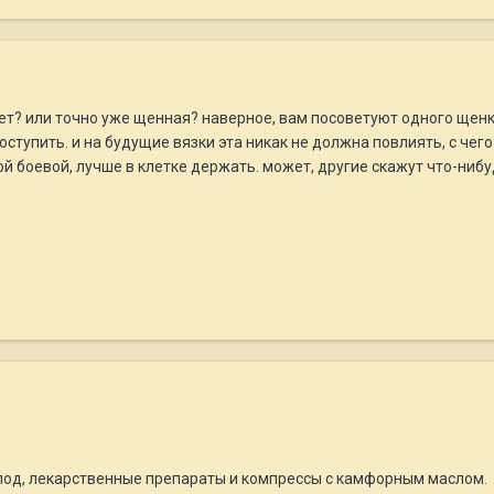
ует? или точно уже щенная? наверное, вам посоветуют одного щенка
ступить. и на будущие вязки эта никак не должна повлиять, с чего
акой боевой, лучше в клетке держать. может, другие скажут что-ниб
голод, лекарственные препараты и компрессы с камфорным маслом.