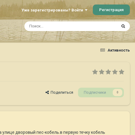
Регистрация
Уже зарегистрированы? Войти
Активность
Поделиться
Подписчики
0
улице дворовый пес-кобель.в первую течку кобель