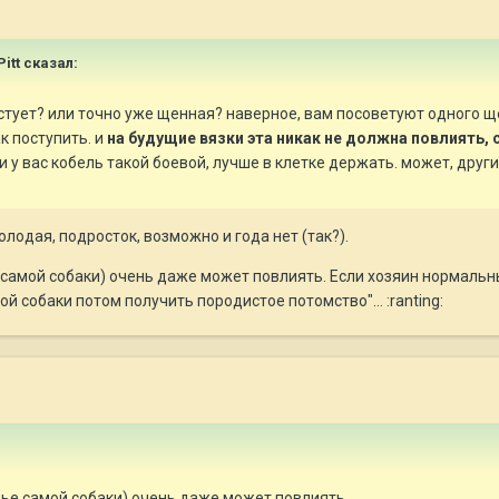
Pitt сказал:
стует? или точно уже щенная? наверное, вам посоветуют одного ще
к поступить. и
на будущие вязки эта никак не должна повлиять, 
сли у вас кобель такой боевой, лучше в клетке держать. может, друг
молодая, подросток, возможно и года нет (так?).
самой собаки) очень даже может повлиять. Если хозяин нормальны
той собаки потом получить породистое потомство"... :ranting:
вье самой собаки) очень даже может повлиять