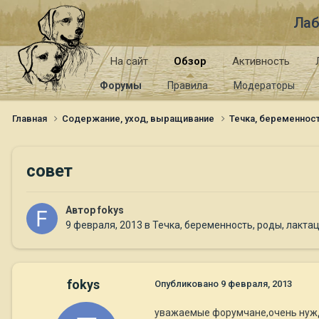
Лаб
На сайт
Обзор
Активность
Форумы
Правила
Модераторы
Главная
Содержание, уход, выращивание
Течка, беременност
совет
Автор
fokys
9 февраля, 2013
в
Течка, беременность, роды, лакта
fokys
Опубликовано
9 февраля, 2013
уважаемые форумчане,очень нужда