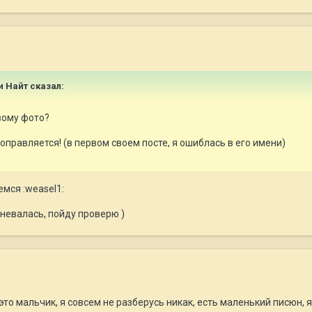
 и Найт сказал:
рвому фото?
оправляется! (в первом своем посте, я ошиблась в его имени)
мся :weasel1:
невалась, пойду проверю )
это мальчик, я совсем не разберусь никак, есть маленький писюн, я