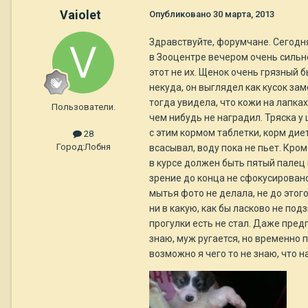
Vaiolet
Опубликовано
30 марта, 2013
Здравствуйте, форумчане. Сегодня
в Зооцентре вечером очень сильно 
этот не их. Щенок очень грязный б
некуда, он выглядел как кусок за
тогда увидела, что кожи на лапках
Пользователи.
чем нибудь не наградил. Тряска 
с этим кормом таблетки, корм дие
28
Город:
Лобня
всасывал, воду пока не пьет. Кром
в курсе должен быть пятый палец 
зрение до конца не сфокусирован
мытья фото не делала, не до этого
ни в какую, как бы ласково не под
прогулки есть не стал. Даже пред
знаю, муж ругается, но временно
возможно я чего то не знаю, что 