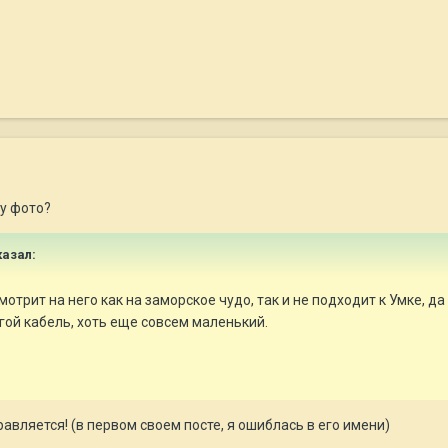
му фото?
казал:
отрит на него как на заморское чудо, так и не подходит к Умке, да 
угой кабель, хоть еще совсем маленький.
авляется! (в первом своем посте, я ошиблась в его имени)