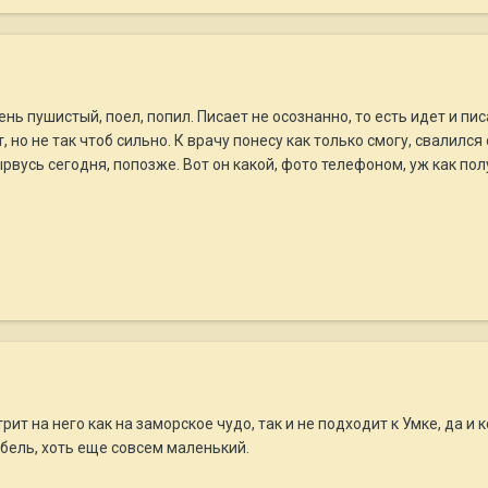
нь пушистый, поел, попил. Писает не осознанно, то есть идет и писа
но не так чтоб сильно. К врачу понесу как только смогу, свалился
ырвусь сегодня, попозже. Вот он какой, фото телефоном, уж как пол
ит на него как на заморское чудо, так и не подходит к Умке, да и к
абель, хоть еще совсем маленький.