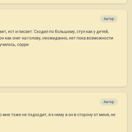
Автор
ет, ест и писает. Сходил по большому, стул как у детей,
 он как снег на голову, неожиданно, нет пока возможности
училось, сорри
Автор
о мне тоже не подходит, я к нему а он в сторону от меня, не