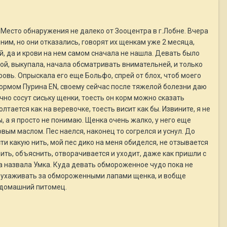
 Место обнаружения не далеко от Зооцентра в г.Лобне. Вчера
ним, но они отказались, говорят их щенкам уже 2 месяца,
ый, да и крови на нем самом сначала не нашла. Девать было
ой, выкупала, начала обсматривать внимательней, и только
ровь. Опрыскала его еще Больфо, спрей от блох, чтоб моего
кормом Пурина ЕN, своему сейчас после тяжелой болезни даю
чно сосут сиську щенки, тоесть он корм можно сказать
тается как на веревочке, тоесть висит как бы. Извините, я не
 а я просто не понимаю. Щенка очень жалко, у него еще
ым маслом. Пес наелся, наконец то согрелся и уснул. До
сти какую нить, мой пес дико на меня обиделся, не отзывается
дить, объяснить, отворачивается и уходит, даже как пришли с
ка назвала Умка. Куда девать обмороженное чудо пока не
но ухаживать за обмороженными лапами щенка, и вобще
т домашний питомец.