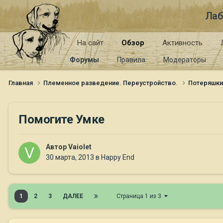
Лаб
На сайт
Обзор
Активность
Форумы
Правила
Модераторы
Главная
Племенное разведение. Переустройство.
Потеряшк
Помогите Умке
Автор
Vaiolet
30 марта, 2013
в
Happy End
1
2
3
ДАЛЕЕ
Страница 1 из 3