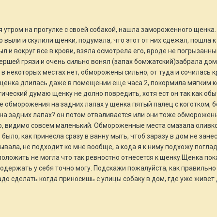
 утром на прогулке с своей собакой, нашла замороженного щенка.
выли и скулили щенки, подумала, что этот от них сдежал, пошла к 
ыл и вокруг все в крови, взяла осмотрела его, вроде не погрызанн
мершей грязи и очень сильно вонял (запах бомжатский)забрала дом
 в некоторых местах нет, обморожены сильно, от туда и сочилась к
у щенка длилась даже в помещении еще часа 2, покормила мягким 
тический думаю щенку не долно повредить, хотя ест он так как обы
е обморожения на задних лапах у щенка пятый палец с коготком, бол
на задних лапах? он потом отваливается или они тоже обморожены,
о, видимо совсем маленький. Обмороженные места смазала оливков
 было, как принесла сразу в ванну мыть, чтоб заразу в дом не зане
зывала, не подходит ко мне вообще, а кода я к ниму подхожу погла
положить не могла что так ревностно отнесется к щенку.Щенка по
 подержать у себя точно могу. Подскажи пожалуйста, как правиль
надо сделать когда приносишь с улицы собаку в дом, где уже живе