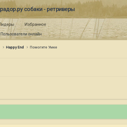
радор.ру собаки - ретриверы
Лидеры
Избранное
Пользователи онлайн
и
Happy End
Помогите Умке