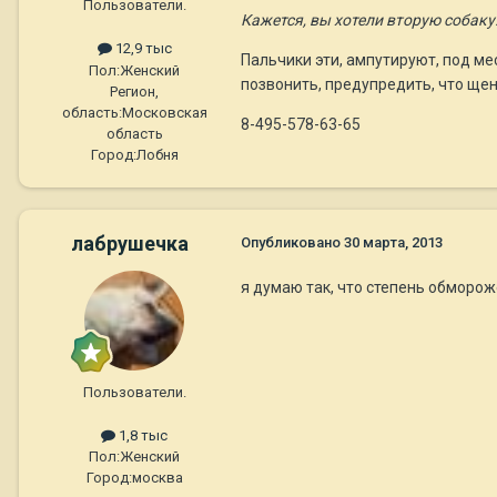
Пользователи.
Кажется, вы хотели вторую собаку...
12,9 тыс
Пальчики эти, ампутируют, под ме
Пол:
Женский
позвонить, предупредить, что ще
Регион,
область:
Московская
8-495-578-63-65
область
Город:
Лобня
лабрушечка
Опубликовано
30 марта, 2013
я думаю так, что степень обморож
Пользователи.
1,8 тыс
Пол:
Женский
Город:
москва