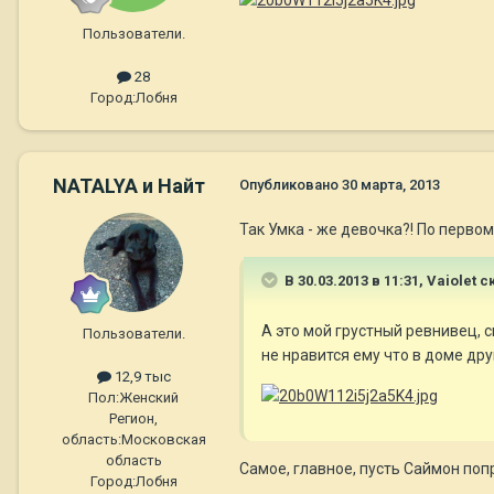
Пользователи.
28
Город:
Лобня
NATALYA и Найт
Опубликовано
30 марта, 2013
Так Умка - же девочка?! По перво
В 30.03.2013 в 11:31, Vaiolet с
А это мой грустный ревнивец, см
Пользователи.
не нравится ему что в доме др
12,9 тыс
Пол:
Женский
Регион,
область:
Московская
область
Самое, главное, пусть Саймон попр
Город:
Лобня