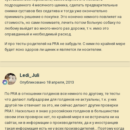
подрощенного 4 месячного щеника, сделать предварительные
снимки суставов без седатива и тогда уже окончательно
принимать решение о покупке. Это конечно немного повлияет на
стоимость, но сами понимаете, лечить потом больную собаку по
любому выйдет во много-много раз дороже, т.ч. имхо это
оправданный и необходимый расход.
И про тесты родителей на PRA не забудьте. С ними по крайней мере
будет ясно здоров ли щеник и является ли носителем.
Ledi_Juli
Опубликовано
18 апреля, 2013
По PRA в отношении голденов все немного по другому, те тесты
что делают лабрадорам для голденов не актуальны, т.к. у них
другой ген отвечает за это, им сейчас делают другие проверки
PRA1. Насколько я знаю у российских голденов в большинстве
своем этих проверок нет, по крайней мере я не встречала ни на
сайтах, ни в информации о производителях, да и у иностранцев
такая информация есть не у всех производителей... Поэтому когда