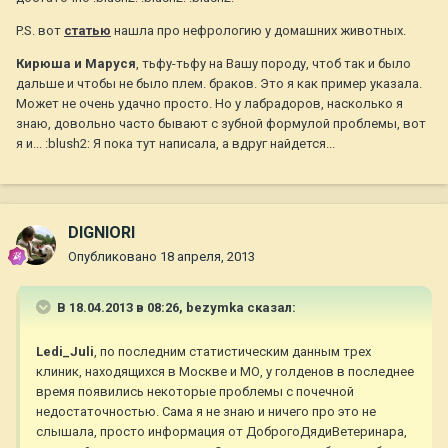
P.S. вот
статью
нашла про нефрологию у домашних животных.
Кирюша и Маруся
, тьфу-тьфу на Вашу породу, чтоб так и было
дальше и чтобы не было плем. браков. Это я как пример указала.
Может не очень удачно просто. Но у лабрадоров, насколько я
знаю, довольно часто бывают с зубной формулой проблемы, вот
я и... :blush2: Я пока тут написала, а вдруг найдется...
DIGNIORI
Опубликовано
18 апреля, 2013
В 18.04.2013 в 08:26, bezymka сказал:
Ledi_Juli
, по последним статистическим данным трех
клиник, находящихся в Москве и МО, у голденов в последнее
время появились некоторые проблемы с почечной
недостаточностью. Сама я не знаю и ничего про это не
слышала, просто информация от ДоброгоДядиВетеринара,