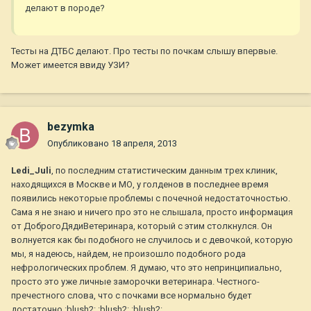
делают в породе?
Тесты на ДТБС делают. Про тесты по почкам слышу впервые.
Может имеется ввиду УЗИ?
bezymka
Опубликовано
18 апреля, 2013
Ledi_Juli
, по последним статистическим данным трех клиник,
находящихся в Москве и МО, у голденов в последнее время
появились некоторые проблемы с почечной недостаточностью.
Сама я не знаю и ничего про это не слышала, просто информация
от ДоброгоДядиВетеринара, который с этим столкнулся. Он
волнуется как бы подобного не случилось и с девочкой, которую
мы, я надеюсь, найдем, не произошло подобного рода
нефрологических проблем. Я думаю, что это непринципиально,
просто это уже личные заморочки ветеринара. Честного-
пречестного слова, что с почками все нормально будет
достаточно :blush2: :blush2: :blush2: