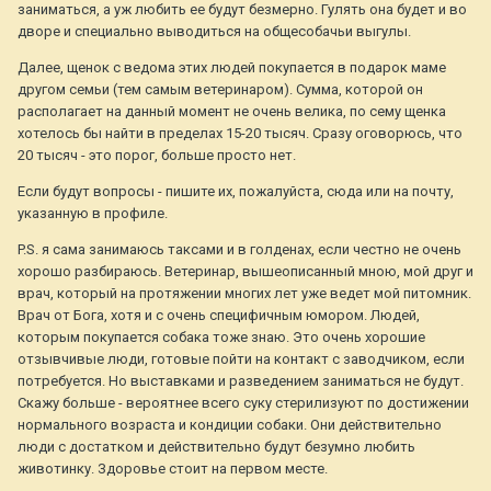
заниматься, а уж любить ее будут безмерно. Гулять она будет и во
дворе и специально выводиться на общесобачьи выгулы.
Далее, щенок с ведома этих людей покупается в подарок маме
другом семьи (тем самым ветеринаром). Сумма, которой он
располагает на данный момент не очень велика, по сему щенка
хотелось бы найти в пределах 15-20 тысяч. Сразу оговорюсь, что
20 тысяч - это порог, больше просто нет.
Если будут вопросы - пишите их, пожалуйста, сюда или на почту,
указанную в профиле.
P.S. я сама занимаюсь таксами и в голденах, если честно не очень
хорошо разбираюсь. Ветеринар, вышеописанный мною, мой друг и
врач, который на протяжении многих лет уже ведет мой питомник.
Врач от Бога, хотя и с очень специфичным юмором. Людей,
которым покупается собака тоже знаю. Это очень хорошие
отзывчивые люди, готовые пойти на контакт с заводчиком, если
потребуется. Но выставками и разведением заниматься не будут.
Скажу больше - вероятнее всего суку стерилизуют по достижении
нормального возраста и кондиции собаки. Они действительно
люди с достатком и действительно будут безумно любить
животинку. Здоровье стоит на первом месте.