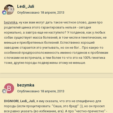
Ledi_Juli
Опубликовано
18 апреля, 2013
bezymka
, ну как вам могут дать такое честное слово, даже про
родителей щенка этого гарантировать нельзя - сегодня
нормально, а завтра еще не наступило? У голденов, как у любых
собак существует масса болезней, в том числе и генетических, не
меньше и приобретенных болезней. Естественно хороший
заводчик старается это учитывать, но он не бог... Про какую-то
особенной предпросположенность именно голденов к проблемам
с почками не встречала, а тем более то что это на 100% генетика
тоже, другие породы подвержены этому не меньше.
bezymka
Опубликовано
18 апреля, 2013
DIGNIORI
,
Ledi_Juli
, я ему сказала, что это не специфично для
породы (если процитировать: "Саша, это бред!" :)), но он просил
все равно указать (во избежание, ага). А про "честно-пречестно" -