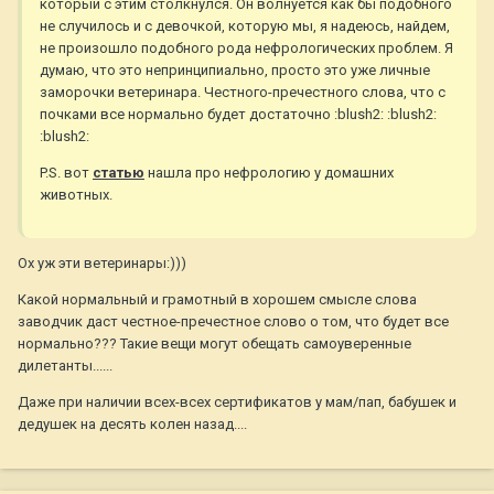
который с этим столкнулся. Он волнуется как бы подобного
не случилось и с девочкой, которую мы, я надеюсь, найдем,
не произошло подобного рода нефрологических проблем. Я
думаю, что это непринципиально, просто это уже личные
заморочки ветеринара. Честного-пречестного слова, что с
почками все нормально будет достаточно :blush2: :blush2:
:blush2:
P.S. вот
статью
нашла про нефрологию у домашних
животных.
Ох уж эти ветеринары:)))
Какой нормальный и грамотный в хорошем смысле слова
заводчик даст честное-пречестное слово о том, что будет все
нормально??? Такие вещи могут обещать самоуверенные
дилетанты......
Даже при наличии всех-всех сертификатов у мам/пап, бабушек и
дедушек на десять колен назад....