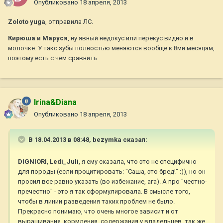
Опубликовано
18 апреля, 2013
Zoloto yuga
, отправила ЛС.
Кирюша и Маруся
, ну явный недокус или перекус видно и в
молочке. У такс зубы полностью меняются вообще к 8ми месяцам,
поэтому есть с чем сравнить.
Irina&Diana
Опубликовано
18 апреля, 2013
В 18.04.2013 в 08:48, bezymka сказал:
DIGNIORI
,
Ledi_Juli
, я ему сказала, что это не специфично
для породы (если процитировать: "Саша, это бред!" :)), но он
просил все равно указать (во избежание, ага). А про "честно-
пречестно" - это я так сформулировала. В смысле того,
чтобы в линии разведения таких проблем не было.
Прекрасно понимаю, что очень многое зависит и от
выращивания, кормления, содержания у владельцев, так же