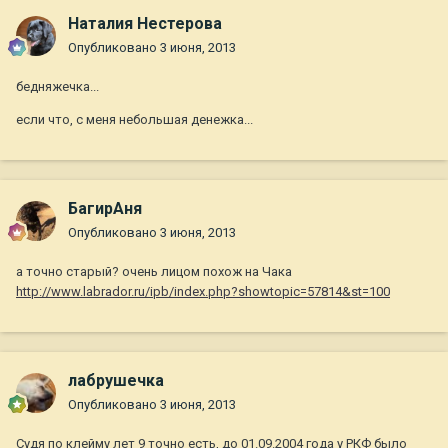
Наталия Нестерова
Опубликовано
3 июня, 2013
бедняжечка...
если что, с меня небольшая денежка...
БагирАня
Опубликовано
3 июня, 2013
а точно старый? очень лицом похож на Чака
http://www.labrador.ru/ipb/index.php?showtopic=57814&st=100
лабрушечка
Опубликовано
3 июня, 2013
Судя по клейму лет 9 точно есть, до 01.09.2004 года у РКФ было