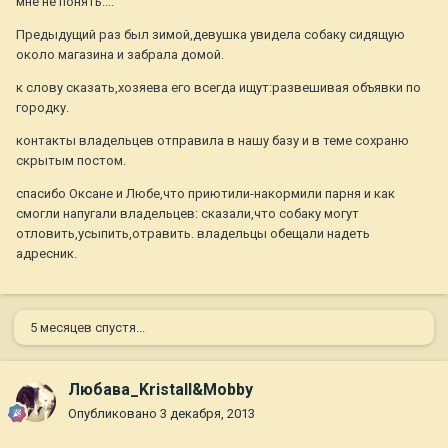
мне не понять....
Предыдущий раз был зимой,девушка увидела собаку сидящую
около магазина и забрала домой.
к слову сказать,хозяева его всегда ищут:развешивая объявки по
городку.
контакты владельцев отправила в нашу базу и в теме сохраню
скрытым постом.
спасибо Оксане и Любе,что приютили-накормили парня и как
смогли напугали владельцев: сказали,что собаку могут
отловить,усыпить,отравить. владельцы обещали надеть
адресник.
5 месяцев спустя...
Любава_Kristall&Mobby
Опубликовано
3 декабря, 2013