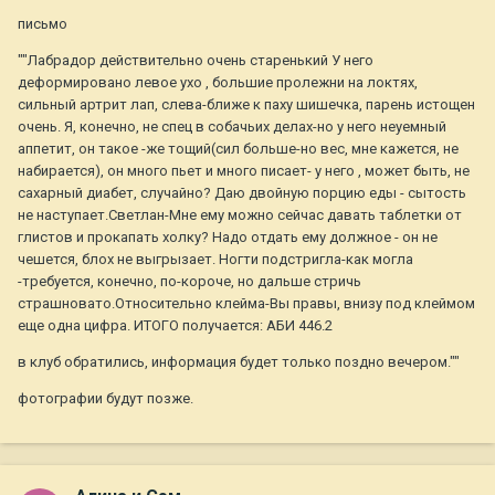
письмо
""Лабрадор действительно очень старенький У него
деформировано левое ухо , большие пролежни на локтях,
сильный артрит лап, слева-ближе к паху шишечка, парень истощен
очень. Я, конечно, не спец в собачьих делах-но у него неуемный
аппетит, он такое -же тощий(сил больше-но вес, мне кажется, не
набирается), он много пьет и много писает- у него , может быть, не
сахарный диабет, случайно? Даю двойную порцию еды - сытость
не наступает.Светлан-Мне ему можно сейчас давать таблетки от
глистов и прокапать холку? Надо отдать ему должное - он не
чешется, блох не выгрызает. Ногти подстригла-как могла
-требуется, конечно, по-короче, но дальше стричь
страшновато.Относительно клейма-Вы правы, внизу под клеймом
еще одна цифра. ИТОГО получается: АБИ 446.2
в клуб обратились, информация будет только поздно вечером.""
фотографии будут позже.