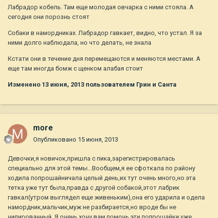
Лабрадор кобель. Там еще молодая овчарка с ними стояла. А
сегодня они порознь стоят
Собаки в намордниках. Лабрадор гавкает, видно, что устал. Я за
ними долго наблюдала, но что делать, не знала
Кстати они в течение дня перемещаются и меняются местами. А
еще там иногда бомж с щенком алабая стоит
Изменено
13 июня, 2013
пользователем Грин и Санта
more
Опубликовано
15 июня, 2013
Девочки,я новичок,пришла с пика,зарегистрировалась
специально для этой темы...Вообщем,я ее сфоткала по району
ходила попрошайничала целый день,их тут очень много,но эта
тетка уже тут была,правда с другой собакой,этот лабрик
гавкал(утром выглядел еще живеньким),она его ударила и одела
намордник,мальчик,муж не разбирается,но вроде бы не
чипированный. Я очень хочу вам помочь,эти попрошайки уже