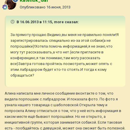
Katenok_Gaf
Опубликовано
16 июня, 2013
В 16.06.2013 в 11:15, more сказал:
За прямоту прощаю.Видимо,вы меня не правильно поняли!Я
зарегистрировалась специально из-за этой собаки(а не
попрошайки)!Хотела помочь информацией,я не знаю,что
могу тут рассказывать,а что нет.(если пригласите в
конференцию,я так понимаю,там могу рассказать
все)Завтра готова пройтись посмотреть,может опять с
этим лабрадором будет кто-то стоять.И тогда к кому
обращаться?
Алина написала мне личное сообщение вконтакте о том, что
видела порпошаек с лабрадором. И показала фото. По фото я
узнала нашего товарища с шаболовской.Открыла тему и
попросила Алину отписаться о том, что у неё есть информация в
каком месте ещё бывают попрошайки. Но не открыто, а
инициативной группе, которая занимается собакой. Если таковая
есть - пообщайтесь с девушкой, может она сможет быть полезной.