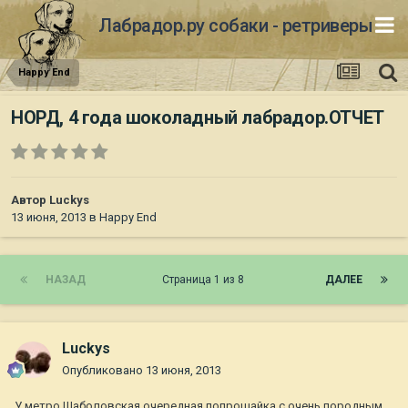
Лабрадор.ру собаки - ретриверы
Happy End
НОРД, 4 года шоколадный лабрадор.ОТЧЕТ
Автор
Luckys
13 июня, 2013
в
Happy End
НАЗАД
Страница 1 из 8
ДАЛЕЕ
Luckys
Опубликовано
13 июня, 2013
У метро Шаболовская очередная попрошайка с очень породным