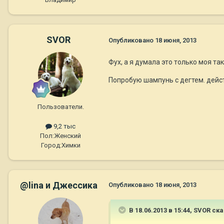
SVOR
Опубликовано
18 июня, 2013
Фух, а я думала это только моя т
Попробую шампунь с дегтем. дейст
Пользователи.
9,2 тыс
Пол:
Женский
Город:
Химки
@lina и Джессика
Опубликовано
18 июня, 2013
В 18.06.2013 в 15:44, SVOR ска