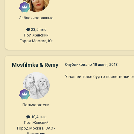
Заблокированные
23,5 тыс
Пол:
Женский
Город:
Москва, Юг
Mosfilmka & Remy
Опубликовано
18 июня, 2013
У нашей тоже будто после течки 
Пользователи.
10,4 тыс
Пол:
Женский
Город:
Москва, ЗАО -
Владимир