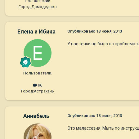
Пол:
Женский
Город:
Домодедово
Елена и Ибика
Опубликовано
18 июня, 2013
У нас течки не было но проблема 
Пользователи.
96
Город:
Астрахань
Aннaбель
Опубликовано
18 июня, 2013
Это малассезия. Мыть по инструкц