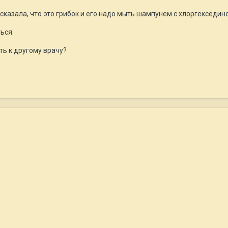
 сказала, что это грибок и его надо мыть шампунем с хлоргекседин
ься.
ть к другому врачу?