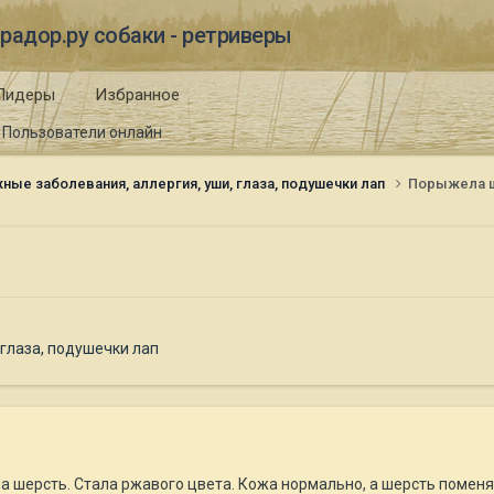
радор.ру собаки - ретриверы
Лидеры
Избранное
Пользователи онлайн
ные заболевания, аллергия, уши, глаза, подушечки лап
Порыжела ш
 глаза, подушечки лап
а шерсть. Стала ржавого цвета. Кожа нормально, а шерсть поменя