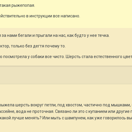
 такая рыжепопая.
йствительно в инструкции все написано.
за нами бегали и прыгали на нас, как будто у нее течка.
ор, только без дегтя почему то.
 посмотрела у собаки все чисто. Шерсть стала естественного цвет
рыжела шерсть вокруг петли, под хвостом, частично под мышками, н
ссейне, вода не проточная. Связано ли это с купанием или другие 
 какой лучше менять? Или мыть с шампунем, как уже говорилось в