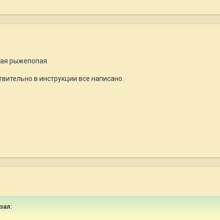
акая рыжепопая.
вительно в инструкции все написано.
зал: