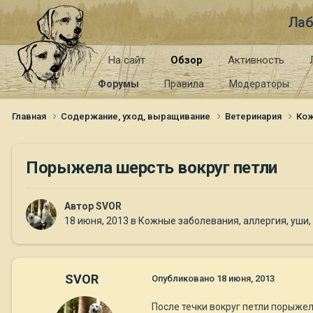
Лаб
На сайт
Обзор
Активность
Форумы
Правила
Модераторы
Главная
Содержание, уход, выращивание
Ветеринария
Кож
Порыжела шерсть вокруг петли
Автор
SVOR
18 июня, 2013
в
Кожные заболевания, аллергия, уши,
SVOR
Опубликовано
18 июня, 2013
После течки вокруг петли порыжел