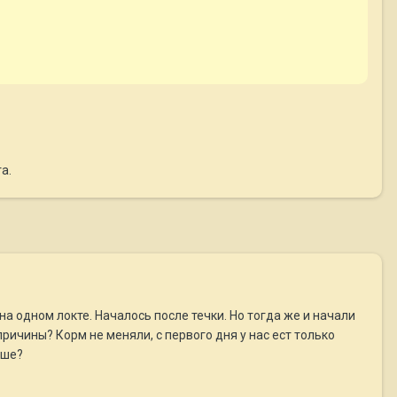
а.
а одном локте. Началось после течки. Но тогда же и начали
причины? Корм не меняли, с первого дня у нас ест только
ыше?