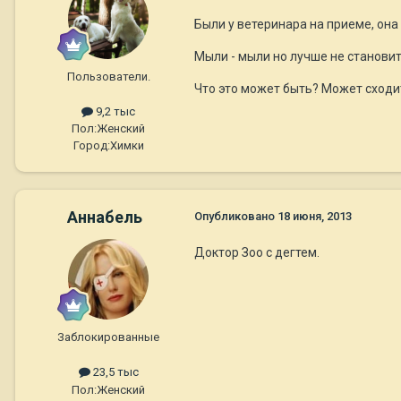
Были у ветеринара на приеме, она
Мыли - мыли но лучше не становит
Пользователи.
Что это может быть? Может сходи
9,2 тыс
Пол:
Женский
Город:
Химки
Aннaбель
Опубликовано
18 июня, 2013
Доктор Зоо с дегтем.
Заблокированные
23,5 тыс
Пол:
Женский