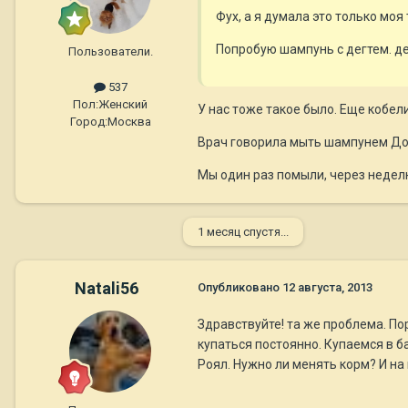
Фух, а я думала это только моя
Попробую шампунь с дегтем. де
Пользователи.
537
Пол:
Женский
У нас тоже такое было. Еще кобели 
Город:
Москва
Врач говорила мыть шампунем Докт
Мы один раз помыли, через неделю
1 месяц спустя...
Natali56
Опубликовано
12 августа, 2013
Здравствуйте! та же проблема. По
купаться постоянно. Купаемся в ба
Роял. Нужно ли менять корм? И на