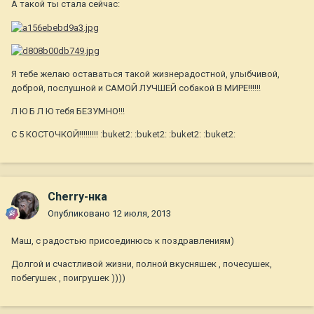
А такой ты стала сейчас:
Я тебе желаю оставаться такой жизнерадостной, улыбчивой,
доброй, послушной и САМОЙ ЛУЧШЕЙ собакой В МИРЕ!!!!!!
Л Ю Б Л Ю тебя БЕЗУМНО!!!
С 5 КОСТОЧКОЙ!!!!!!!!! :buket2: :buket2: :buket2: :buket2:
Cherry-нка
Опубликовано
12 июля, 2013
Маш, с радостью присоединюсь к поздравлениям)
Долгой и счастливой жизни, полной вкусняшек , почесушек,
побегушек , поигрушек ))))