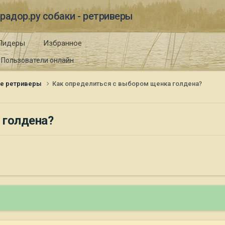
радор.ру собаки - ретриверы
Лидеры
Избранное
Пользователи онлайн
ые ретриверы
Как определиться с выбором щенка голдена?
 голдена?