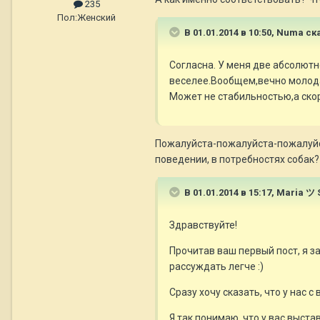
235
Пол:
Женский
В 01.01.2014 в 10:50, Numa ск
Согласна. У меня две абсолютн
веселее.Вообщем,вечно молодая
Может не стабильностью,а ско
Пожалуйста-пожалуйста-пожалуйст
поведении, в потребностях собак?
В 01.01.2014 в 15:17, Maria ツ 
Здравствуйте!
Прочитав ваш первый пост, я за
рассуждать легче :)
Сразу хочу сказать, что у нас 
Я так понимаю, что у вас выстав