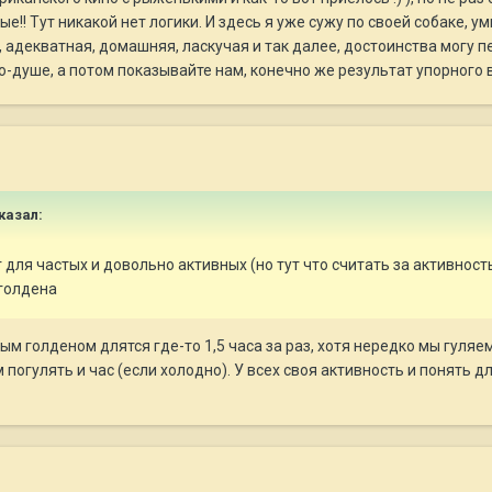
ые!! Тут никакой нет логики. И здесь я уже сужу по своей собаке, у
, адекватная, домашняя, ласкучая и так далее, достоинства могу 
о-душе, а потом показывайте нам, конечно же результат упорного в
сказал:
 для частых и довольно активных (но тут что считать за активност
голдена
м голденом длятся где-то 1,5 часа за раз, хотя нередко мы гуляем
 погулять и час (если холодно). У всех своя активность и понять 