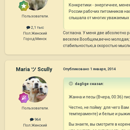
Конкретики - энергичнее, мене
России рабочих питомников наск
Пользователи.
слышала от многих уважаемых 
2,1 тыс
Согласна. У меня две абсолютно р
Пол:
Женский
Город:
Минск
веселее.Вообщем,вечно молодая,тт
стабильностью,а скоростью мысли
Maria ツ Scully
Опубликовано
1 января, 2014
daglige сказал:
Жанна и песы (Вчера, 00:36) пи
Честно, не пойму: для чего Вам
Пользователи.
темпераменте) и белые и рыжики
964
Вы знаете, вы смотрите в корен
Пол:
Женский