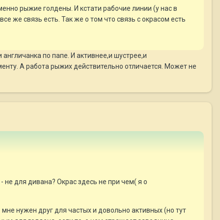
енно рыжие голдены. И кстати рабочие линии (у нас в
се же связь есть. Так же о том что связь с окрасом есть
англичанка по папе. И активнее,и шустрее,и
менту. А работа рыжих действительно отличается. Может не
- не для дивана? Окрас здесь не при чем( я о
то мне нужен друг для частых и довольно активных (но тут