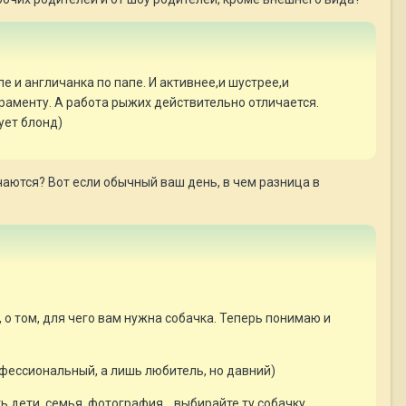
 и англичанка по папе. И активнее,и шустрее,и
ераменту. А работа рыжих действительно отличается.
ует блонд)
аются? Вот если обычный ваш день, в чем разница в
, о том, для чего вам нужна собачка. Теперь понимаю и
рофессиональный, а лишь любитель, но давний)
ть дети, семья, фотография... выбирайте ту собачку,