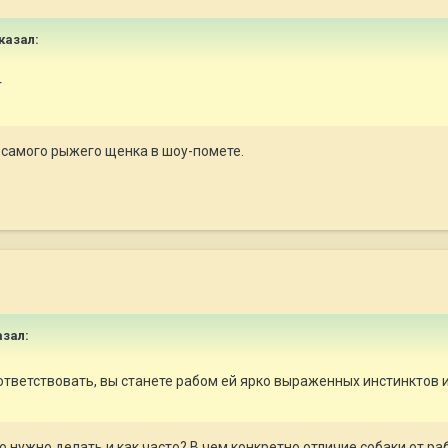
сказал:
г
 самого рыжего щенка в шоу-помете.
азал:
ответствовать, вы станете рабом ей ярко выраженных инстинктов и
о нужно делать и как часто? В чем конкретно отличие собаки от р