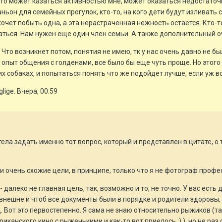
, что может казаться активностью мне, может оказаться недостаточ
ньон для семейных прогулок, кто-то, на кого дети будут изливать 
хочет побыть одна, а эта нерастраченная нежность остается. Кто-то,
аться. Нам нужен еще один член семьи. А также дополнительный 
то возникнет потом, понятия не имею, тк у нас очень давно не был
 опыт общения с голденами, все было бы еще чуть проще. Но этого н
их собаках, и попытаться понять что же подойдет лучше, если уж в
ige: Вчера, 00:59
тела задать именно тот вопрос, который и представлен в цитате, о
ами очень схожие цели, в принципе, только что я не фотограф проф
- далеко не главная цель, так, возможно и то, не точно. У вас есть 
внешне и чтоб все документы были в порядке и родители здоровы,
д. Вот это первостепенно. Я сама не знаю относительно рыжиков (т
канского кино с рыженькими и как-то вот приелось :) ), но не раз