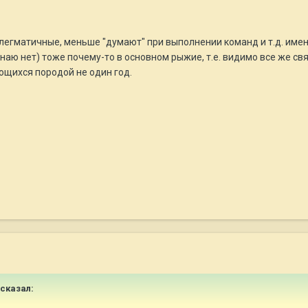
легматичные, меньше "думают" при выполнении команд и т.д. именн
аю нет) тоже почему-то в основном рыжие, т.е. видимо все же связ
щихся породой не один год.
 сказал: