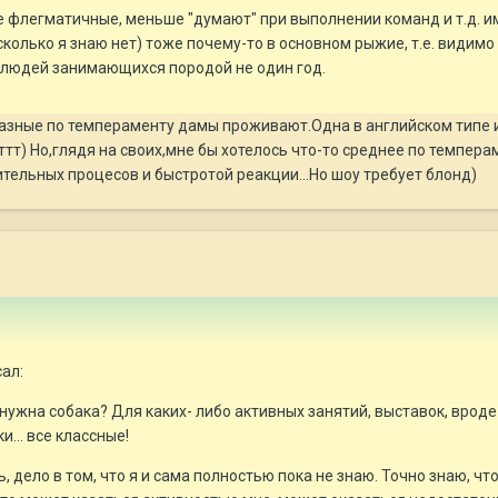
е флегматичные, меньше "думают" при выполнении команд и т.д. им
олько я знаю нет) тоже почему-то в основном рыжие, т.е. видимо в
людей занимающихся породой не один год.
азные по темпераменту дамы проживают.Одна в английском типе и 
т) Но,глядя на своих,мне бы хотелось что-то среднее по темпера
тельных процесов и быстротой реакции...Но шоу требует блонд)
сал:
 нужна собака? Для каких- либо активных занятий, выставок, вроде 
... все классные!
ь, дело в том, что я и сама полностью пока не знаю. Точно знаю, ч