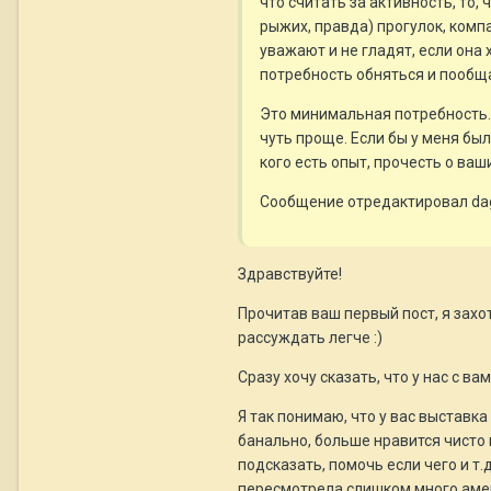
что считать за активность, то
рыжих, правда) прогулок, компа
уважают и не гладят, если она 
потребность обняться и пообщ
Это минимальная потребность. Ч
чуть проще. Если бы у меня был
кого есть опыт, прочесть о ваш
Сообщение отредактировал dagl
Здравствуйте!
Прочитав ваш первый пост, я захо
рассуждать легче :)
Сразу хочу сказать, что у нас с в
Я так понимаю, что у вас выставка 
банально, больше нравится чисто 
подсказать, помочь если чего и т.
пересмотрела слишком много амери