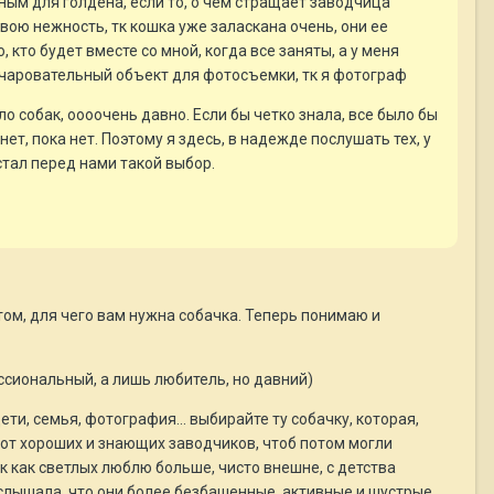
ным для голдена, если то, о чем стращает заводчица
свою нежность, тк кошка уже заласкана очень, они ее
 кто будет вместе со мной, когда все заняты, а у меня
очаровательный объект для фотосъемки, тк я фотограф
о собак, оооочень давно. Если бы четко знала, все было бы
ет, пока нет. Поэтому я здесь, в надежде послушать тех, у
стал перед нами такой выбор.
 том, для чего вам нужна собачка. Теперь понимаю и
ессиональный, а лишь любитель, но давний)
дети, семья, фотография... выбирайте ту собачку, которая,
 от хороших и знающих заводчиков, чтоб потом могли
ак как светлых люблю больше, чисто внешне, с детства
 слышала, что они более безбашенные, активные и шустрые,