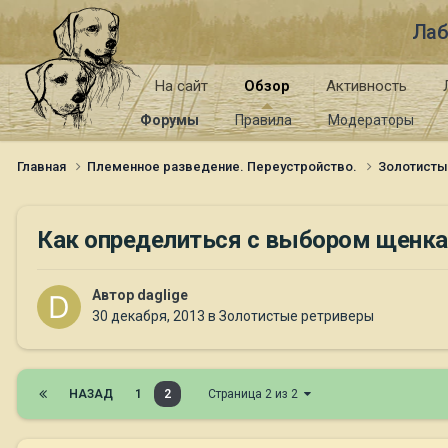
Лаб
На сайт
Обзор
Активность
Форумы
Правила
Модераторы
Главная
Племенное разведение. Переустройство.
Золотист
Как определиться с выбором щенка
Автор
daglige
30 декабря, 2013
в
Золотистые ретриверы
НАЗАД
1
2
Страница 2 из 2