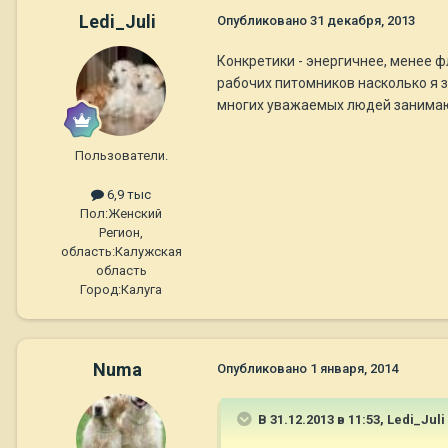
Ledi_Juli
Опубликовано
31 декабря, 2013
Конкретики - энергичнее, менее ф
рабочих питомников насколько я зн
многих уважаемых людей занимаю
Пользователи.
6,9 тыс
Пол:
Женский
Регион,
область:
Калужская
область
Город:
Калуга
Numa
Опубликовано
1 января, 2014
В 31.12.2013 в 11:53, Ledi_Juli