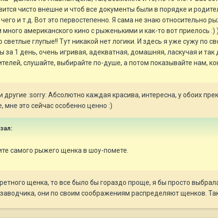
вится чисто внешне и чтоб все документы были в порядке и родите
чего и т.д. Вот это первостепенно. Я сама не знаю относительно р
много американского кино с рыженькими и как-то вот приелось :) )
о светлые глупые!! Тут никакой нет логики. И здесь я уже сужу по с
ы за 1 день, очень игривая, адекватная, домашняя, ласкучая и та
телей, слушайте, выбирайте по-душе, а потом показывайте нам, ко
, и другие :sorry: Абсолютно каждая красива, интересна, у обоих п
, мне это сейчас особенно ценно :)
азал:
ите самого рыжего щенка в шоу-помете.
ретного щенка, то все было бы гораздо проще, я бы просто выбрала
заводчика, они по своим соображениям распределяют щенков. Так