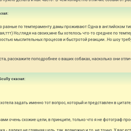
азал:
о разные по темпераменту дамы проживают.Одна в английском типе
,ттт) Но,глядя на своих,мне бы хотелось что-то среднее по темп
ростью мыслительных процесов и быстротой реакции...Но шоу треб
а, расскажите поподробнее о ваших собаках, насколько они отлич
Scully сказал:
хотела задать именно тот вопрос, который и представлен в цитате
с вами очень схожие цели, в принципе, только что я не фотограф п
ка - далеко не главная цель, так, возможно и то, не точно. У вас ес