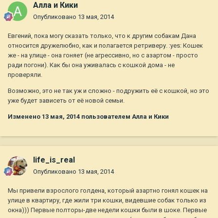
Алла и Кики
Опубликовано
13 мая, 2014
Евгений, пока могу сказать только, что к другим собакам Дана
относится дружелюбно, как и полагается ретриверу. :yes: Кошек
же - на улице - она гоняет (не агрессивно, но с азартом - просто
ради погони). Как бы она уживалась с кошкой дома - не
проверяли.
Возможно, это не так уж и сложно - подружить её с кошкой, но это
уже будет зависеть от её новой семьи.
Изменено
13 мая, 2014
пользователем Алла и Кики
life_is_real
Опубликовано
13 мая, 2014
Мы привели взрослого голдена, который азартно гонял кошек на
улице в квартиру, где жили три кошки, видевшие собак только из
окна))) Первые полторы-две недели кошки были в шоке. Первые