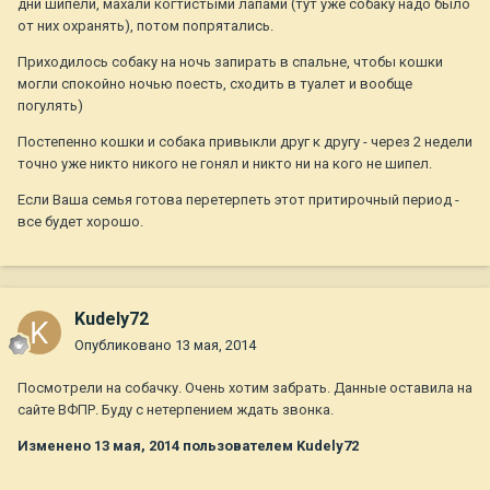
дни шипели, махали когтистыми лапами (тут уже собаку надо было
от них охранять), потом попрятались.
Приходилось собаку на ночь запирать в спальне, чтобы кошки
могли спокойно ночью поесть, сходить в туалет и вообще
погулять)
Постепенно кошки и собака привыкли друг к другу - через 2 недели
точно уже никто никого не гонял и никто ни на кого не шипел.
Если Ваша семья готова перетерпеть этот притирочный период -
все будет хорошо.
Kudely72
Опубликовано
13 мая, 2014
Посмотрели на собачку. Очень хотим забрать. Данные оставила на
сайте ВФПР. Буду с нетерпением ждать звонка.
Изменено
13 мая, 2014
пользователем Kudely72