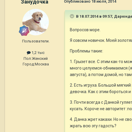
Занудочка
Опубликовано
18 июля, 2014
В 18.07.2014 в 09:57, Дарюн
Вопросов море.
Я совсем новичок. Моей золотя
Пользователи.
Проблемы такие:
1,2 тыс
Пол:
Женский
1. Грызет все. С этим как-то м
Город:
Москва
много целуемся-обнимаемся (я
августа), а потом домой, но та
2. Есть игруха. Большой мягкий 
девочка. Как с этим бороться и
3. Почти всегда с Данкой гуляе
кусать. Короче не авторитет :n
4. Данка жрет какахи. Но не св
жрать всю эту гадость?