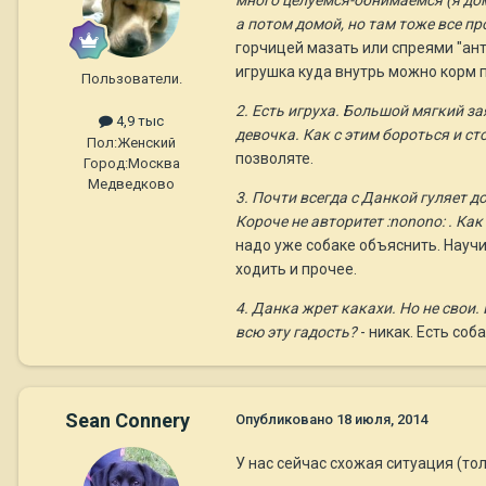
много целуемся-обнимаемся (я до
а потом домой, но там тоже все пр
горчицей мазать или спреями "анти
игрушка куда внутрь можно корм 
Пользователи.
2. Есть игруха. Большой мягкий зая
4,9 тыс
девочка. Как с этим бороться и ст
Пол:
Женский
позволяте.
Город:
Москва
Медведково
3. Почти всегда с Данкой гуляет до
Короче не авторитет :nonono: . Ка
надо уже собаке объяснить. Научи
ходить и прочее.
4. Данка жрет какахи. Но не свои.
всю эту гадость?
- никак. Есть соб
Sean Connery
Опубликовано
18 июля, 2014
У нас сейчас схожая ситуация (то