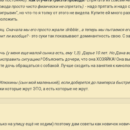
ма постоянно).
Как отучить грызть провода?
Спрятать их совсем не 
овода просто чисто физически не спрятать)
. - надо прятать и надо
грызин", но что-то я толку от этого не видела. Купите ей много р
положить.
ц. Сначала мы его просто жрали :dribble: , а теперь мы пытаемся его.
оит ли вообще?
- это суки так показывают доминантность свою. С за
чь (у меня еще малой сынка есть, ему 1,3). Дарье 10 лет. Но Дана 
к исправить ситуацию?
Объяснить дочери, что она ХОЗЯЙКА! Она выш
те дочь обращаться с собакой. Лучше сходить на занятия к киноло
 Илюхины (сын мой маленький), если доберется до памперса быстрее
аки которые жрут ЭТО, а есть которые не жрут.
лько на улицу ещё не ходим) поэтому дам советы как новичок нович