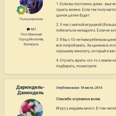
1. Если вы постоянно дома - выучи
грызть можно. Если так получается
щенок целее будет.
Пользователи.
2. У нас с мягкой игрушкой (боль
661
побеситься ненадолго. Если не хот
Пол:
Женский
Город:
Могилёв,
3. Я бы с 10-летним ребенком щенка
Беларусь
всё попробовать. За щенком в этот
хорошему кинологу, который и вас 
4. Отучать жрать что-то с земли 
подбирать, посмотрите.
Дарюндель-
Опубликовано
18 июля, 2014
Данюндель
Спасибо огромное всем.
Игрух у мадамы много. В том числе