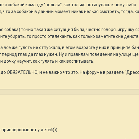
те с собакой команду "нельзя", как только потянулась к чему-либо 
, что за собакой в данный момент никак нельзя смотреть, тогда, как
шая собака) точно такая же ситуация была, честно говоря, игрушку
ите убирать, то просто отвлекайте, как только заметите сие действ
 всё же гулять не отпускала, в этом возрасте у них в принципе бана
 период глаз да глаз нужен. Ну и правилам поведения на улице щен
и дочку научит, как гулять и как воспитывать.
надо ОБЯЗАТЕЛЬНО, и не важно что это. На форуме в разделе "Дресс
 привовровывает у детей))).