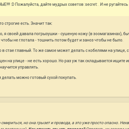
!!!! :D Пожалуйста, дайте мудрых советов :secret: . И не ругайтесь с
о строгие есть. Значит так:
но, я своей давала погрызушки - сушеную кожу (в зоомагазинах), б
 чтобы не глотала - тошнить потом будет и заноз чтобы не было.
 в стае главный. То же самое может делать с кобелями на улице, с
щен на улице - не есть хорошо. Но раз уж так складывается ищите 
научится управлять.
м делать можно готовый сухой покупать.
о смириться, но она грызет и провода, а это уже просто опасно. Не