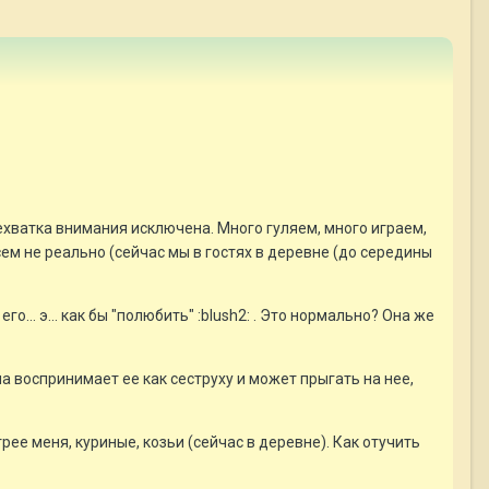
 Нехватка внимания исключена. Много гуляем, много играем,
ем не реально (сейчас мы в гостях в деревне (до середины
го... э... как бы "полюбить" :blush2: . Это нормально? Она же
ана воспринимает ее как сеструху и может прыгать на нее,
рее меня, куриные, козьи (сейчас в деревне). Как отучить