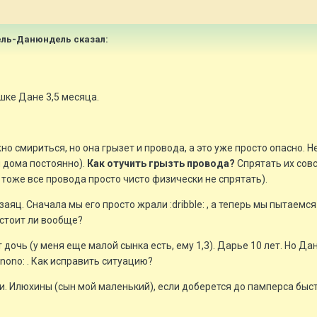
дель-Данюндель сказал:
шке Дане 3,5 месяца.
ожно смириться, но она грызет и провода, а это уже просто опасно.
 дома постоянно).
Как отучить грызть провода?
Спрятать их совс
м тоже все провода просто чисто физически не спрятать).
заяц. Сначала мы его просто жрали :dribble: , а теперь мы пытаемся е
 стоит ли вообще?
т дочь (у меня еще малой сынка есть, ему 1,3). Дарье 10 лет. Но Д
onono: . Как исправить ситуацию?
ои. Илюхины (сын мой маленький), если доберется до памперса быст