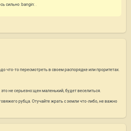
сь сильно :bangin: .
надо что-то пересмотреть в своем распорядке или проритетах.
е это не серьезно:щен маленький, будет веселиться.
овяжего рубца. Отучайте жрать с земли что-либо, не важно