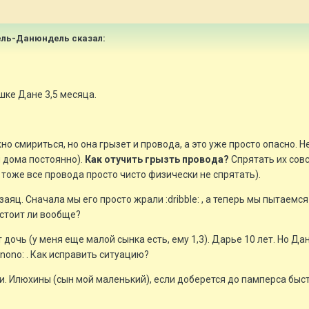
дель-Данюндель сказал:
шке Дане 3,5 месяца.
ожно смириться, но она грызет и провода, а это уже просто опасно.
 дома постоянно).
Как отучить грызть провода?
Спрятать их совс
м тоже все провода просто чисто физически не спрятать).
заяц. Сначала мы его просто жрали :dribble: , а теперь мы пытаемся е
 стоит ли вообще?
т дочь (у меня еще малой сынка есть, ему 1,3). Дарье 10 лет. Но Д
onono: . Как исправить ситуацию?
ои. Илюхины (сын мой маленький), если доберется до памперса быст