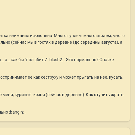
хватка внимания исключена. Много гуляем, много играем, много
льно (сейчас мы в гостях в деревне (до середины августа), а
.. э... как бы "полюбить" :blush2: . Это нормально? Она же
воспринимает ее как сеструху и может прыгать на нее, кусать.
 меня, куриные, козьи (сейчас в деревне). Как отучить жрать
но :bangin: .