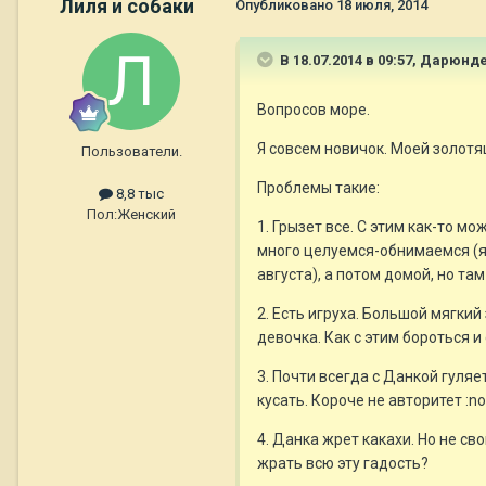
Лиля и собаки
Опубликовано
18 июля, 2014
В 18.07.2014 в 09:57, Дарюн
Вопросов море.
Я совсем новичок. Моей золотя
Пользователи.
Проблемы такие:
8,8 тыс
Пол:
Женский
1. Грызет все. С этим как-то м
много целуемся-обнимаемся (я
августа), а потом домой, но та
2. Есть игруха. Большой мягкий 
девочка. Как с этим бороться и
3. Почти всегда с Данкой гуляе
кусать. Короче не авторитет :n
4. Данка жрет какахи. Но не св
жрать всю эту гадость?