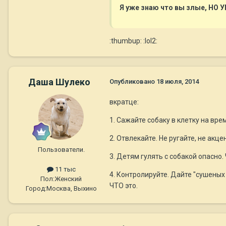
Я уже знаю что вы злые, НО У
:thumbup: :lol2:
Даша Шулеко
Опубликовано
18 июля, 2014
вкратце:
1. Сажайте собаку в клетку на вре
2. Отвлекайте. Не ругайте, не акц
Пользователи.
3. Детям гулять с собакой опасно
11 тыс
4. Контролируйте. Дайте "сушеных
Пол:
Женский
ЧТО это.
Город:
Москва, Выхино