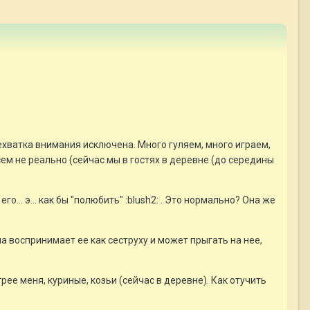
 Нехватка внимания исключена. Много гуляем, много играем,
ем не реально (сейчас мы в гостях в деревне (до середины
го... э... как бы "полюбить" :blush2: . Это нормально? Она же
ана воспринимает ее как сеструху и может прыгать на нее,
рее меня, куриные, козьи (сейчас в деревне). Как отучить