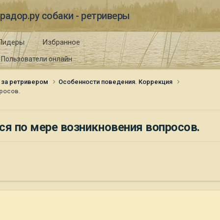
радор.ру собаки - ретриверы
Лидеры
Избранное
Пользователи онлайн
 за ретривером
Особенности поведения. Коррекция
росов.
ся по мере возникновения вопросов.