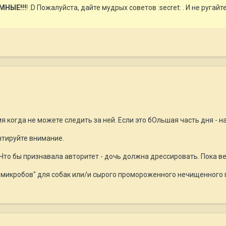
МНЫЕ!!!
! :D Пожалуйста, дайте мудрых советов :secret: . И не ругайте
мя когда не можете следить за ней. Если это бОльшая часть дня - 
ентируйте внимание.
. Что бы признавала авторитет - дочь должна дрессировать. Пока в
 микробов" для собак или/и сырого промороженного нечищенного г