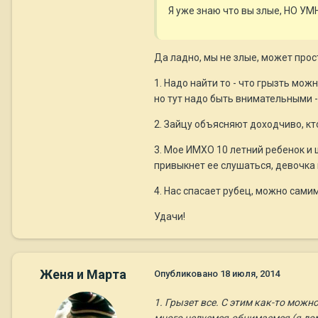
Я уже знаю что вы злые, НО УМНЫЕ
Да ладно, мы не злые, может прост
1. Надо найти то - что грызть мож
но тут надо быть внимательными -
2. Зайцу объясняют доходчиво, кто
3. Мое ИМХО 10 летний ребенок и 
привыкнет ее слушаться, девочка 
4. Нас спасает рубец, можно сами
Удачи!
Женя и Марта
Опубликовано
18 июля, 2014
1. Грызет все. С этим как-то можн