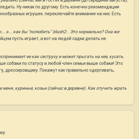
реально (сейчас мы в гостях в деревне (до середины августа),
 следить. Ну никак по другому. Есть конечно рекомендации
азнообразных игрушек. переключайте внимание на них. Есть
.. э... как бы "полюбить" :blush2: . Это нормально? Она же
йцем пусть играет, а вот на людей садки делать не
воспринимает ее как сеструху и может прыгать на нее, кусать.
е собаки по статусу и любой член семьи выше собаки! Это
гу, дрессировщику. Покажут как правильно одергивать,
 меня, куриные, козьи (сейчас в деревне). Как отучить жрать
ку: