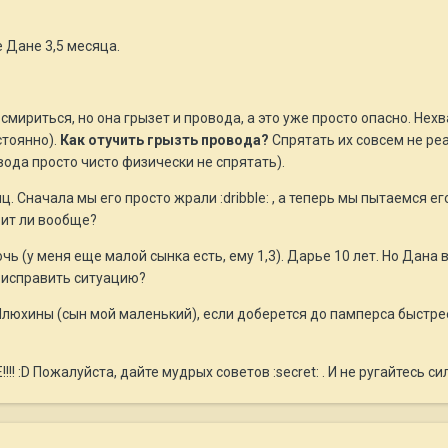
 Дане 3,5 месяца.
о смириться, но она грызет и провода, а это уже просто опасно. Не
стоянно).
Как отучить грызть провода?
Спрятать их совсем не реа
вода просто чисто физически не спрятать).
ц. Сначала мы его просто жрали :dribble: , а теперь мы пытаемся его.
оит ли вообще?
очь (у меня еще малой сынка есть, ему 1,3). Дарье 10 лет. Но Дана 
к исправить ситуацию?
 Илюхины (сын мой маленький), если доберется до памперса быстрее
! :D Пожалуйста, дайте мудрых советов :secret: . И не ругайтесь силь