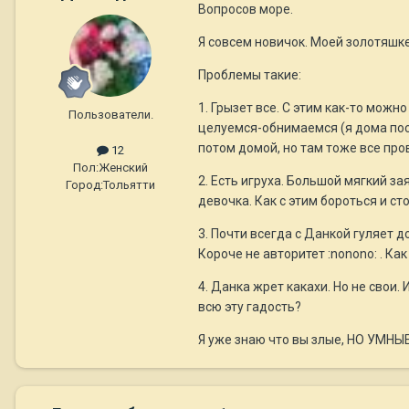
Вопросов море.
Я совсем новичок. Моей золотяшке
Проблемы такие:
1. Грызет все. С этим как-то можн
Пользователи.
целуемся-обнимаемся (я дома по
потом домой, но там тоже все про
12
Пол:
Женский
2. Есть игруха. Большой мягкий зая
Город:
Тольятти
девочка. Как с этим бороться и ст
3. Почти всегда с Данкой гуляет д
Короче не авторитет :nonono: . Ка
4. Данка жрет какахи. Но не свои.
всю эту гадость?
Я уже знаю что вы злые, НО УМНЫЕ!!!