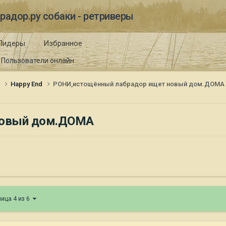
радор.ру собаки - ретриверы
Лидеры
Избранное
Пользователи онлайн
и
Happy End
РОНИ,истощённый лабрадор ищет новый дом.ДОМА
новый дом.ДОМА
ница 4 из 6