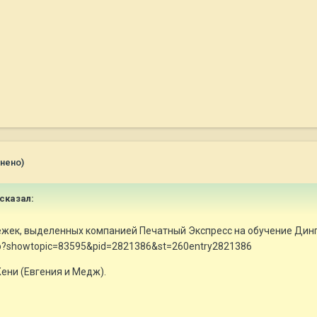
нено)
 сказал:
нежек, выделенных компанией Печатный Экспресс на обучение Динг
.php?showtopic=83595&pid=2821386&st=260entry2821386
ени (Евгения и Медж).