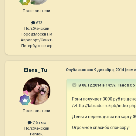
Пользователи.
673
Пол:
Женский
Город:
Москва м
Аэропорт/Санкт-
Петербург север
Elena_Tu
Опубликовано
9 декабря, 2014
(изме
В 08.12.2014 в 14:59, Ганс&Co
Рони получает 3000 руб из де
/>http://labrador.ru/ipb/index
Пользователи.
Деньги переводятся на карту Ж
7,6 тыс
Огромное спасибо спонсору!
Пол:
Женский
Регион,