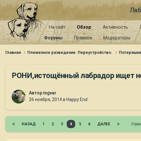
Лаб
На сайт
Обзор
Активность
Форумы
Правила
Модераторы
Главная
Племенное разведение. Переустройство.
Потеряшк
РОНИ,истощённый лабрадор ищет 
Автор
ingvar
26 ноября, 2014
в
Happy End
НАЗАД
1
2
3
4
5
6
ДАЛЕЕ
Стра