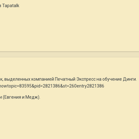
 Tapatalk
ек, выделенных компанией Печатный Экспресс на обучение Динги.
p?showtopic=83595&pid=2821386&st=260entry2821386
и (Евгения и Медж).