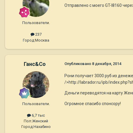
Отправлено с моего GT-I8160 через
Пользователи.
237
Город:
Москва
Ганс&Co
Опубликовано
8 декабря, 2014
Рони получает 3000 руб из денеж
/>http://labrador.ru/ipb/index.ph
Деньги переводятся на карту Жен
Огромное спасибо спонсору!
Пользователи.
6,7 тыс
Пол:
Женский
Город:
Нахабино