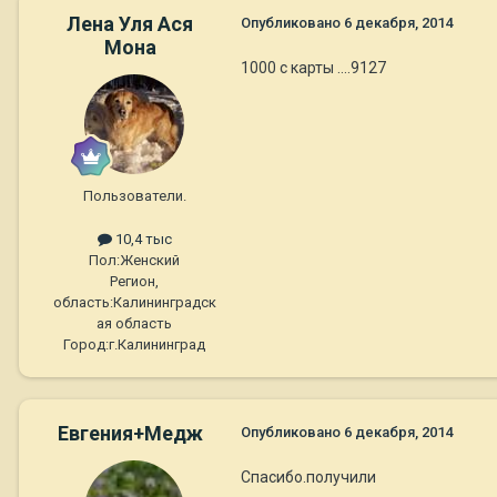
Лена Уля Ася
Опубликовано
6 декабря, 2014
Мона
1000 с карты ....9127
Пользователи.
10,4 тыс
Пол:
Женский
Регион,
область:
Калининградск
ая область
Город:
г.Калининград
Евгения+Медж
Опубликовано
6 декабря, 2014
Спасибо.получили