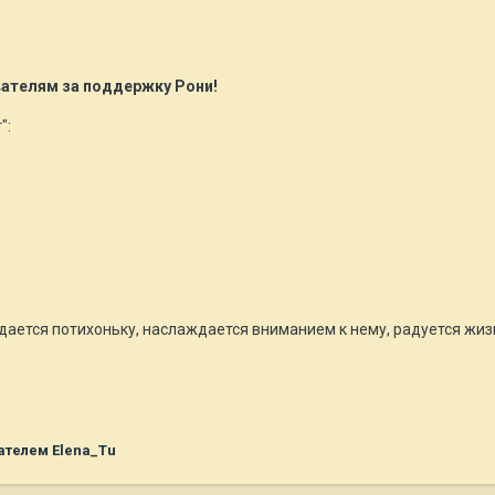
ателям за поддержку Рони!
":
едается потихоньку, наслаждается вниманием к нему, радуется жиз
телем Elena_Tu