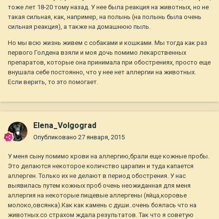
тоже лет 18-20 тому назад. У нее была реакция на животных, но не
такая сильная, как, например, на полынь (на полынь была очень
сильная реакция), а также на домашнюю пыль.
Но мы всю жизнь живем с собаками и кошками. Мы тогда как раз
первого Голдена взяли и моя дочь помимо лекарственных
препаратов, которые она принимала при обострениях, просто еще
внушала себе постоянно, что у нее нет аллергии на животных.
Если верить, то это помогает.
Elena_Volgograd
Опубликовано
27 января, 2015
У меня сыну помимо крови на аллергию,брали еще кожные пробы.
Это делаются некоторое количство царапин и туда капается
аллерген. Только их не делают в период обострения. У нас
выявилась путем кожных проб очень неожиданная для меня
аллергия на некоторые пищевые аллергены (яйца,коровье
молоко,овсянка).Как как камень с души..очень боялась что на
животных.со страхом ждала результатов. Так что я советую