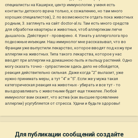
специалисты на Каширке, центр иммунологии. у меня есть
контакты детского врача только, к сожалению, но там много
хороших специалистов), 2. по возможности отдать пока животных
родным, 3. заглянуть на сайт doctor-al.ru. Там есть много средств
для обработки квартиры и животных, чтоб аллергикам легче
дышалось. Действуют - проверено. 4. Узнать у аллерголога про
подкожные инъекции. Наш иммунолог мне рассказывал, что во
Франции уже выпустили лекарство, которое вводят под кожу при
аллергии на животных. Типа такого лекарства, которое у нас
вводят при аллергии на домашнюю пыль и пыльцу растений. Одно
могу сказать точно - супрастином здесь дело не обойдется,
реакция действительно сильная. Даже когда "2" вылазит, уже
нужно принимать меры, а тут "4" и "5". Если же у мужа такая
категорическая реакция на животных - убирать и все тут - то
выздоравливать с животными будет еще тяжелее. Любой
иммунолог вам скажет, что астма (как высшее проявление
аллергии) усугубляется от стресса. Удачи и будьте здоровы!
Для публикации сообщений создайте