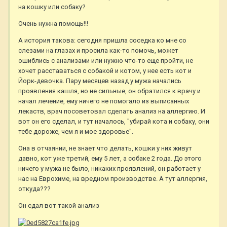
на кошку или собаку?
Очень нужна помощь!!!
А история такова: сегодня пришла соседка ко мне со
слезами на глазах и просила как-то помочь, может
ошиблись с анализами или нужно что-то еще пройти, не
хочет расставаться с собакой и котом, у нее есть кот и
Йорк-девочка. Пару месяцев назад у мужа начались
проявления кашля, но не сильные, он обратился к врачу и
начал лечение, ему ничего не помогало из выписанных
лекаств, врач посоветовал сделать анализ на аллергию. И
вот он его сделал, и тут началось, "убирай кота и собаку, они
тебе дороже, чем я и мое здоровье".
Она в отчаянии, не знает что делать, кошки у них живут
давно, кот уже третий, ему 5 лет, а собаке 2 года. До этого
ничего у мужа не было, никаких проявлений, он работает у
нас на Еврохиме, на вредном производстве. А тут аллергия,
откуда???
Он сдал вот такой анализ