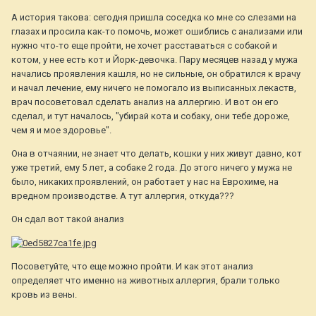
А история такова: сегодня пришла соседка ко мне со слезами на
глазах и просила как-то помочь, может ошиблись с анализами или
нужно что-то еще пройти, не хочет расставаться с собакой и
котом, у нее есть кот и Йорк-девочка. Пару месяцев назад у мужа
начались проявления кашля, но не сильные, он обратился к врачу
и начал лечение, ему ничего не помогало из выписанных лекаств,
врач посоветовал сделать анализ на аллергию. И вот он его
сделал, и тут началось, "убирай кота и собаку, они тебе дороже,
чем я и мое здоровье".
Она в отчаянии, не знает что делать, кошки у них живут давно, кот
уже третий, ему 5 лет, а собаке 2 года. До этого ничего у мужа не
было, никаких проявлений, он работает у нас на Еврохиме, на
вредном производстве. А тут аллергия, откуда???
Он сдал вот такой анализ
Посоветуйте, что еще можно пройти. И как этот анализ
определяет что именно на животных аллергия, брали только
кровь из вены.