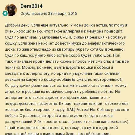
Dera2014
Опубликовано
28 января, 2015
Добрый день. Если еще актуально. У моей дочки астма, поэтому я
очень хорошо знаю, что такое аллергия и к чему она приводит.
Судя по анализам, у мужчины ОЧЕНЬ сильная реакция на собаку и
кошку. Если жена не хочет довести мужа до анафилактического
шока, то животных надо из квартиры убрать хотя бы временно.
Судя по кашлю, у него либо астма скоро будет, либо шок. При
таком анализе крови делать кожные пробы нет смысла, и так все
понятно. Можно, конечно, взять шерсть кошки и собаки и
съездить к аллергологу, но вряд ли у мужчины такая сильная
реакция на какую-то кошку вообще (в смысле, постороннюю).
Когда у дочки развивалась астма, мы нашего кота отдали моему
дяде, хотя реакции на кошачью шерсть у ребенка не было. Но
аллергия - это такая гадость, которая может меняться и
подкрадывается незаметно. Бывает накопительной - столько лет
все вроде было хорошо, и вдруг БАЦ! Астма! Но. Сейчас у нас есть
собака. С разрешения врача и после долгих подготовок и
раздумываний. Я бы посоветовала (извините, если навязываюсь) :
1. найти хорошего аллерголога, потому что путь к здоровой
счастливой жизни с животными будет долгой (хорошие