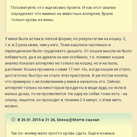
Посоветуйте, что еще можно пройти. И как этот анализ
определяет что именно на животных аллергия, брали
только кровь из вены.
У меня была астма в легкой форме, по результатам на кошку -2,
т.е. в 2 раза ниже, чем у него. Тоже кашляла частенько и
периодически было трудновато дышать. От кошки мысли не было
избавиться, да и не думала на нее особенно, т.к. помимо кошки
анализ показал аллергию не только на кошку, но и на пыль,
растения. Кошка прожила с нами 17 лет. Но, когда кошки не стало,
достаточно быстро не стало этих приступов. А уж потом поняла,
что примерно с ее появлением у меня и началось это. Сейчас
аллергия только на некоторые продукты в виде зуда, но если в
малых дозах, то не проявляется. На одну из собак тоже есть - на
слюну, чешется, но проходит в течение 2-3 минут, с этим жить
можно.
В 26.01.2015 в 21:26, Елена@Мэтти сказал:
Так по- моему мало просто кровь сдать. Еще и кожные