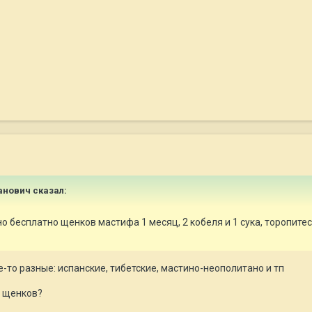
ванович сказал:
о бесплатно щенков мастифа 1 месяц, 2 кобеля и 1 сука, торопите
то разные: испанские, тибетские, мастино-неополитано и тп
 щенков?