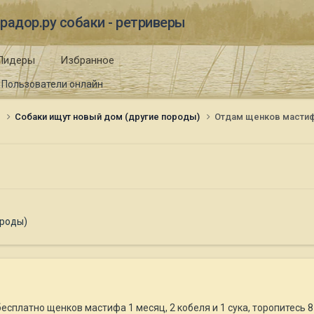
радор.ру собаки - ретриверы
Лидеры
Избранное
Пользователи онлайн
и
Собаки ищут новый дом (другие породы)
Отдам щенков масти
ороды)
есплатно щенков мастифа 1 месяц, 2 кобеля и 1 сука, торопитесь 