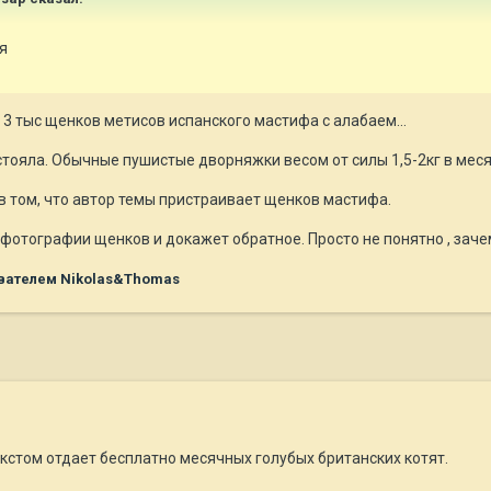
я
 3 тыс щенков метисов испанского мастифа с алабаем...
 стояла. Обычные пушистые дворняжки весом от силы 1,5-2кг в мес
в том, что автор темы пристраивает щенков мастифа.
т фотографии щенков и докажет обратное. Просто не понятно , за
вателем Nikolas&Thomas
екстом отдает бесплатно месячных голубых британских котят.