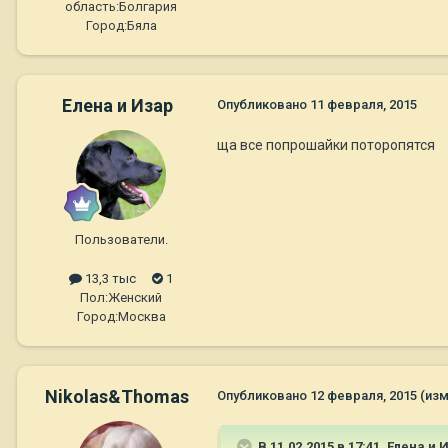
область:
Болгария
Город:
Бяла
Елена и Изар
Опубликовано
11 февраля, 2015
ща все попрошайки поторопятся
Пользователи.
13,3 тыс
1
Пол:
Женский
Город:
Москва
Nikolas&Thomas
Опубликовано
12 февраля, 2015
(из
В 11.02.2015 в 17:41, Елена и 