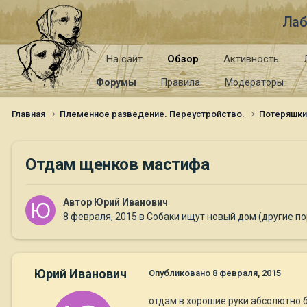
Лаб
На сайт
Обзор
Активность
Форумы
Правила
Модераторы
Главная
Племенное разведение. Переустройство.
Потеряшк
Отдам щенков мастифа
Автор
Юрий Иванович
8 февраля, 2015
в
Собаки ищут новый дом (другие п
Юрий Иванович
Опубликовано
8 февраля, 2015
отдам в хорошие руки абсолютно б