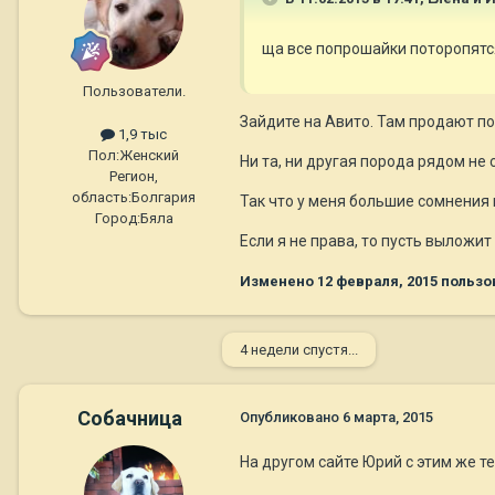
ща все попрошайки поторопятс
Пользователи.
Зайдите на Авито. Там продают по
1,9 тыс
Пол:
Женский
Ни та, ни другая порода рядом не
Регион,
область:
Болгария
Так что у меня большие сомнения 
Город:
Бяла
Если я не права, то пусть выложи
Изменено
12 февраля, 2015
пользо
4 недели спустя...
Собачница
Опубликовано
6 марта, 2015
На другом сайте Юрий с этим же т