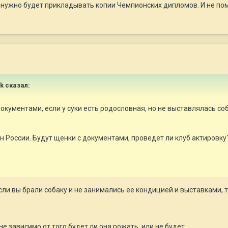
о нужно будет прикладывать копии Чемпионских дипломов. И не по
ik сказал:
окументами, если у суки есть родословная, но не выставлялась соб
н России. Будут щенки с документами, проведет ли клуб актировку
ли вы брали собаку и не занимались ее кондицией и выставками, то
е зависимо от того будет ли она рожать, или не будет.