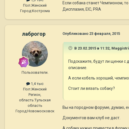
Если собака станет Чемпионом, т
Пол:
Женский
Дисплазия, EIC, PRA
Город:
Кострома
лаброгор
Опубликовано
23 февраля, 2015
В 23.02.2015 в 11:32, Maggistr
Подскажите, будут ли щенки с д
описание.
Пользователи.
А если кобель хороший, чемпио
1,4 тыс
Стоит ли вязать собаку?
Пол:
Женский
Регион,
область:
Тульская
область
Вы на породном форуме, думаю, ес
Город:
Новомосковск
Документов вам клуб не даст.
А собаку нужно привести в форму н