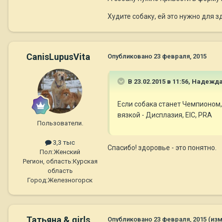
Худите собаку, ей это нужно для з
CanisLupusVita
Опубликовано
23 февраля, 2015
В 23.02.2015 в 11:56, Надежд
Если собака станет Чемпионом
вязкой - Дисплазия, EIC, PRA
Пользователи.
3,3 тыс
Спасибо! здоровье - это понятно.
Пол:
Женский
Регион, область:
Курская
область
Город:
Железногорск
Татьяна & girls
Опубликовано
23 февраля, 2015
(из