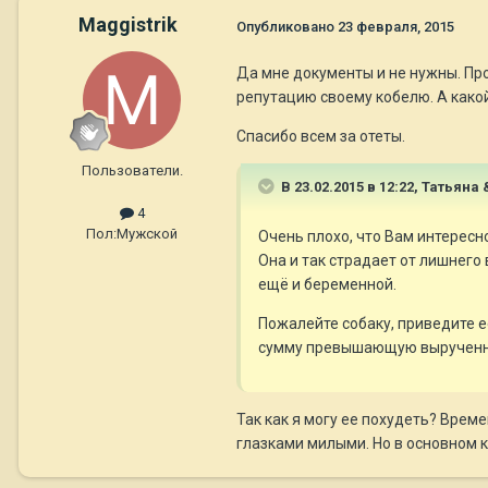
Maggistrik
Опубликовано
23 февраля, 2015
Да мне документы и не нужны. Прос
репутацию своему кобелю. А какой
Спасибо всем за отеты.
Пользователи.
В 23.02.2015 в 12:22, Татьяна 
4
Пол:
Мужской
Очень плохо, что Вам интересн
Она и так страдает от лишнего 
ещё и беременной.
Пожалейте собаку, приведите е
сумму превышающую вырученные 
Так как я могу ее похудеть? Врем
глазками милыми. Но в основном ка