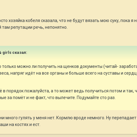
то хозяйка кобеля сказала, что не будут вязать мою суку, пока я н
 там репутации речь, непонятно.
& girls сказал:
о только можно ли получить на щенков документы (читай- заработа
веса, напряг идёт на все органы и больше всего на суставы и сердц
ё в порядок пожалуйста, а то может ведь получиться потом и так,
за помёт и не факт, что вылечите. Подумайте сто раз.
ени много гулять у меня нет. Кормлю вроде немного. Ну перепадает
ши на костях и ест.