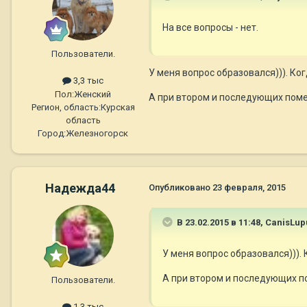
На все вопросы - нет.
Пользователи.
У меня вопрос образовался))). Ко
3,3 тыс
Пол:
Женский
А при втором и последующих помет
Регион, область:
Курская
область
Город:
Железногорск
Надежда44
Опубликовано
23 февраля, 2015
В 23.02.2015 в 11:48, CanisLup
У меня вопрос образовался))).
А при втором и последующих по
Пользователи.
1,3 тыс