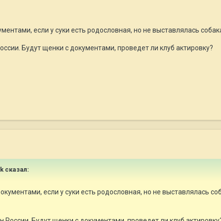
ментами, если у суки есть родословная, но не выставлялась собака
оссии. Будут щенки с документами, проведет ли клуб актировку?
ik сказал:
окументами, если у суки есть родословная, но не выставлялась соб
н России. Будут щенки с документами, проведет ли клуб актировку