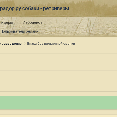
радор.ру собаки - ретриверы
Лидеры
Избранное
Пользователи онлайн
е разведение
Вязка без племенной оценки