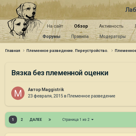
Лаб
На сайт
Обзор
Активность
Форумы
Правила
Модераторы
Главная
Племенное разведение. Переустройство.
Племенно
Вязка без племенной оценки
Автор
Maggistrik
23 февраля, 2015
в
Племенное разведение
1
2
ДАЛЕЕ
Страница 1 из 2