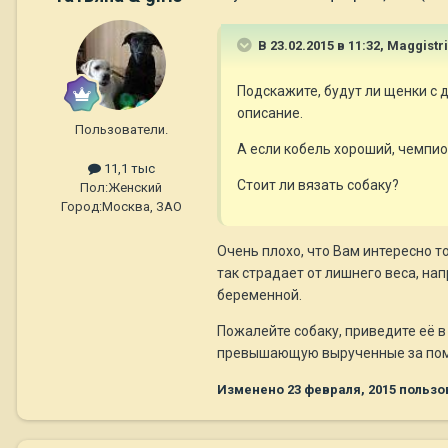
В 23.02.2015 в 11:32, Maggistr
Подскажите, будут ли щенки с д
описание.
Пользователи.
А если кобель хороший, чемпио
11,1 тыс
Стоит ли вязать собаку?
Пол:
Женский
Город:
Москва, ЗАО
Очень плохо, что Вам интересно т
так страдает от лишнего веса, нап
беременной.
Пожалейте собаку, приведите её в
превышающую вырученные за помёт
Изменено
23 февраля, 2015
пользов