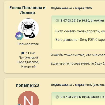
Елена Павловна и
Опубликовано
7 марта, 2015
Лялька
В 07.03.2015 в 10:30, brooklyn
Виту, считаю очень дорогой, и 
Есть дешевле - Sony PSP. Стар
Пользователи.
7,1 тыс
Я как бы тоже считаю, что она сов
Пол:
Женский
Город:
Москва,
Если что-то посоветуете, то буду б
Нагорный
noname123
Опубликовано
7 марта, 2015
(измене
В 07.03.2015 в 10:34, Елена П