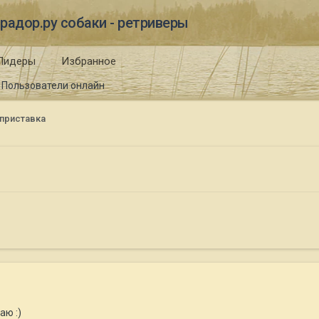
радор.ру собаки - ретриверы
Лидеры
Избранное
Пользователи онлайн
 приставка
аю :)