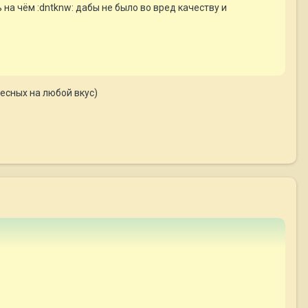
 на чём :dntknw: дабы не было во вред качеству и
ресных на любой вкус)