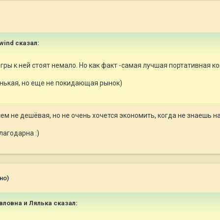
 wind сказал:
игры к ней стоят немало. Но как факт -самая лучшая портативная ко
енькая, но еще не покидающая рынок)
сем не дешёвая, но не очень хочется экономить, когда не знаешь н
лагодарна :)
но)
авловна и Лялька сказал: