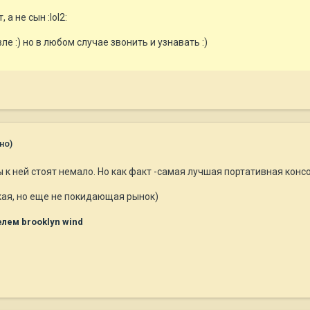
 а не сын :lol2:
е :) но в любом случае звонить и узнавать :)
но)
ы к ней стоят немало. Но как факт -самая лучшая портативная конс
кая, но еще не покидающая рынок)
лем brooklyn wind