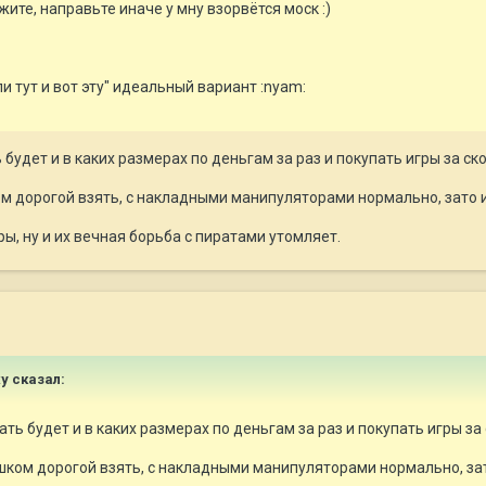
те, направьте иначе у мну взорвётся моск :)
пи тут и вот эту" идеальный вариант :nyam:
будет и в каких размерах по деньгам за раз и покупать игры за ск
ом дорогой взять, с накладными манипуляторами нормально, зато 
ы, ну и их вечная борьба с пиратами утомляет.
xy сказал:
ть будет и в каких размерах по деньгам за раз и покупать игры за
шком дорогой взять, с накладными манипуляторами нормально, за