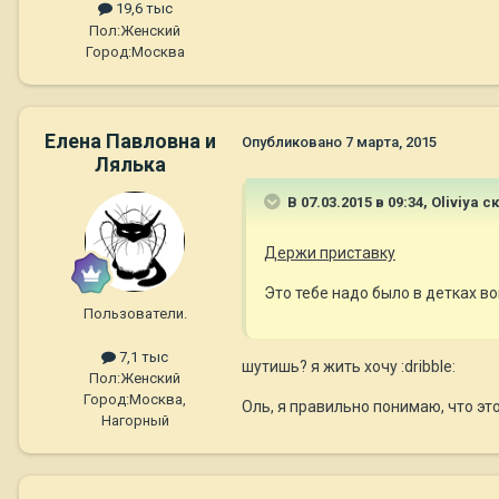
19,6 тыс
Пол:
Женский
Город:
Москва
Елена Павловна и
Опубликовано
7 марта, 2015
Лялька
В 07.03.2015 в 09:34, Oliviya с
Держи приставку
Это тебе надо было в детках воп
Пользователи.
7,1 тыс
шутишь? я жить хочу :dribble:
Пол:
Женский
Город:
Москва,
Оль, я правильно понимаю, что это 
Нагорный