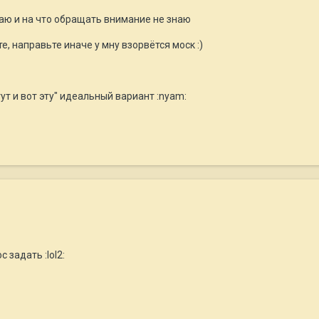
аю и на что обращать внимание не знаю
 направьте иначе у мну взорвётся моск :)
тут и вот эту" идеальный вариант :nyam:
 задать :lol2: