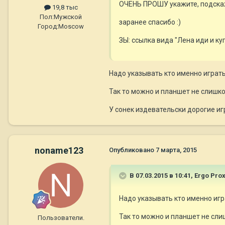
ОЧЕНЬ ПРОШУ укажите, подскажи
19,8 тыс
Пол:
Мужской
заранее спасибо :)
Город:
Moscow
ЗЫ: ссылка вида "Лена иди и ку
Надо указывать кто именно играть 
Так то можно и планшет не слишк
У сонек издевательски дорогие игр
noname123
Опубликовано
7 марта, 2015
В 07.03.2015 в 10:41, Ergo Pro
Надо указывать кто именно игра
Так то можно и планшет не сли
Пользователи.