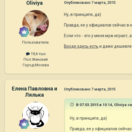
Oliviya
Опубликовано
7 марта, 2015
Ну, в принципе, да)
Правда, ее у официалов сейчас в 
Если что - это у меня муж играет, а 
Пользователи.
Вроде здесь есть
и даже дешевле :
19,6 тыс
Пол:
Женский
Город:
Москва
Елена Павловна и
Опубликовано
7 марта, 2015
Лялька
В 07.03.2015 в 10:14, Oliviya с
Ну, в принципе, да)
Правда, ее у официалов сейчас