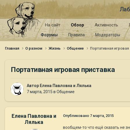
Лаб
На сайт
Обзор
Активность
Форумы
Правила
Модераторы
Главная
О разном
Жизнь
Общение
Портативная игровая
Портативная игровая приставка
Автор
Елена Павловна и Лялька
7 марта, 2015
в
Общение
Елена Павловна и
Опубликовано
7 марта, 2015
Лялька
вообщем-то что ещё сказать не зн