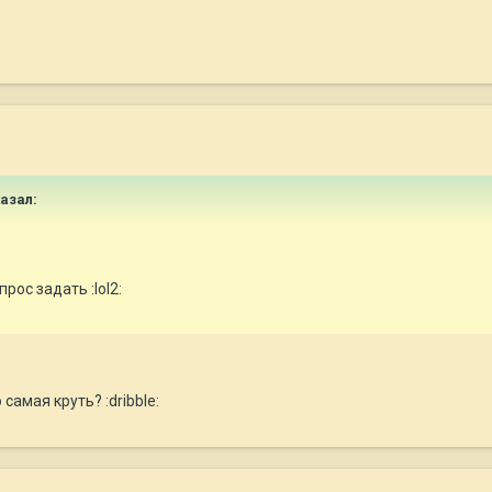
казал:
рос задать :lol2:
самая круть? :dribble: