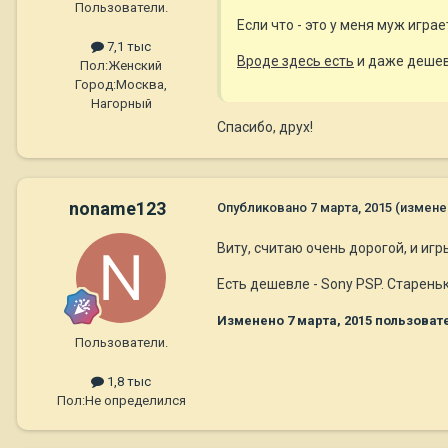
Пользователи.
Если что - это у меня муж играет,
7,1 тыс
Вроде здесь есть
и даже дешевл
Пол:
Женский
Город:
Москва,
Нагорный
Спасибо, друх!
noname123
Опубликовано
7 марта, 2015
(измене
Виту, считаю очень дорогой, и игр
Есть дешевле - Sony PSP. Старень
Изменено
7 марта, 2015
пользовате
Пользователи.
1,8 тыс
Пол:
Не определился