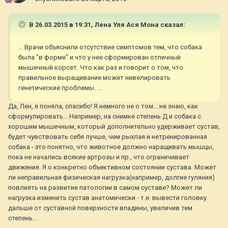
В 26.03.2015 в 19:31, Лена Уля Ася Мона сказал:
... Врачи объяснили отсутствие симптомов тем, что собака
была "в форме" и что у нее сформирован отличный
мышечный корсет. Что как раз и говорит о том, что
правильное выращивание может нивелировать
генетические проблемы. ...
Да, Лен, я поняла, спасибо! Я немного не о том... не знаю, как
сформулировать... Например, на снимке степень Д и собака с
хорошим мышечным, который дополнительно удерживает сустав,
будет чувствовать себя лучше, чем рыхлая и нетренированная
собака - это понятно, что животное должно наращивать мышцы,
пока не начались всякие артрозы и пр., что ограничивает
движения. Я о конкретно объективном состоянии сустава. Может
ли неправильная физическая нагрузка(например, долгие гуляния)
повлиять на развитие патологии в самом суставе? Может ли
нагрузка изменить сустав анатомически - т.е. вывести головку
дальше от суставной поверхности впадины, увеличив тем
степень...