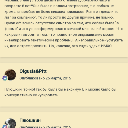
Марина. У нее у лабра дисплазия степени Д обнаружилась в
возрасте 8 лет!!Она была в полном потрясении, т.к. собака не
хромала, вообще не было никаких признаков. Рентген делали то
ли " за компанию", то ли просто по другой причине, не помню.
Врачи объяснили отсутствие симптомов тем, что собака была "в
форме" и что у нее сформирован отличный мышечный корсет. Что
как раз и говорит о том, что правильное выращивание может
нивелировать генетические проблемы. А неправильное - усугубить
их, или острее проявить. Но, конечно, это еще и удача! ИМХО.
Olgusia&Pitt
Опубликовано
26 марта, 2015
Плюшкин
, точно! так бы была бы максимум Б и можно было бы
консервативно ее купировать
Плюшкин
Опубликовано
26 марта, 2015