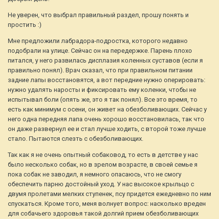
Не уверен, что выбрал правильный раздел, прошу понять и
простить :)
Мне предложили лабрадора-подростка, которого недавно
подобрали на улице. Сейчас он на передержке. Парень плохо
питался, у него развилась дисплазия коленных суставов (если я
правильно понял). Врач сказал, что при правильном питании
задние лапы восстановятся, а вот передние нужно оперировать:
нужно удалять наросты и фиксировать ему коленки, чтобы не
испытывал боли (опять же, это я так понял). Все это время, то
есть как минимум с осени, он живет на обезболивающих. Сейчас у
него одна передняя лапа очень хорошо восстановилась, так что
он даже развернул ее и стал лучше ходить, с второй тоже лучше
стало. Пытаются слезть с обезболивающих.
Так как я не очень опытный собаковод, то есть в детстве у нас
было несколько собак, но в зрелом возрасте, в своей семье я
пока собак не заводил, я немного опасаюсь, что не смогу
обеспечить парню достойный уход. У нас высокое крыльцо с
двумя пролетами мелких ступенек, псу придется ежедневно по ним
спускаться. Кроме того, меня волнует вопрос: насколько вреден
для собачьего здоровья такой долгий прием обезболивающих