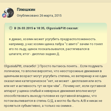
Плюшкин
Опубликовано
26 марта, 2015
В 26.03.2015 в 18:35, Olgusia&Pitt сказал:
я думаю, хозяин может усугубить предрасположенность.
например, у нас хозяин щенка лабра "с авито" зачем-то гонял
его по льду, щенок поскальзывался, растягивался в
шпагате, итог - дисплаз задних Д.
Olgusia&Pitt, спасибо! :) Просто пытаюсь понять... Если подумать
логически, то вполне вероятно, что неосторожные движения в
щенячьем возраст могут усугубить степень, но ветеринар и не один
сказал мне категорическое "нет, не может - дисплазия или есть
или нет и активность тут ни при чём"... Почему нет, если суставной
аппарат у щенка слабый и неверные движения вполне могут
способствовать выходу головки из суставной впадины, что
потом выливается в степнь С/Д, а могло бы быть А/В и никак не
проявться субъективно, а только на снимке...