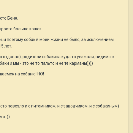
осто Беня.
 просто больше кошек.
и, и поэтому собак в моей жизни не было, за исключением
5 лет.
о отдавал), родители собакина куда то уезжали, видимо с
аки и мы - это не то пальто и не те карманы))))
ешаемся на собаню! НО!
то повезло и с питомником, и с заводчиком..и с собакиным)
о..))