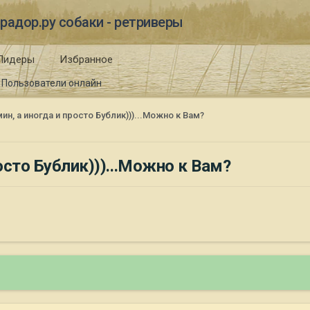
радор.ру собаки - ретриверы
Лидеры
Избранное
Пользователи онлайн
ин, а иногда и просто Бублик)))...Можно к Вам?
осто Бублик)))...Можно к Вам?