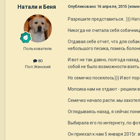
Натали и Беня
Опубликовано
16 апреля, 2015
(изме
Разрешите представиться.. ))) Натал
Никогда не считала себя собачниц
Отдавая себе отчет, что для собак
небольшого песика, помесь болонк
Пользователи.
И вот не так давно, полгода назад
80
собой не было возможности взять. 
Пол:
Женский
Но семечко посеялось))) И вот пор
Мопсика нам не отдают - решили в
Семечко начало расти..мы захотели
Оглядываясь назад, я сейчас пони
Выбирала его по интернету, по фото
Он приехал к нам 5 января 2015г. в