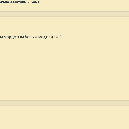
телем Натали и Беня
ым мордатым белым медведем :).