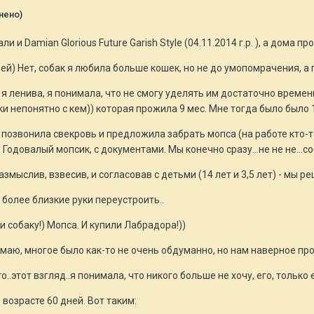
нено)
и и Damian Glorious Future Garish Style (04.11.2014 г.р. ), а дома пр
ей) Нет, собак я любила больше кошек, но не до умопомрачения, а
 я ленива, я понимала, что не смогу уделять им достаточно времен
и непонятно с кем)) которая прожила 9 мес. Мне тогда было было 1
, позвонила свекровь и предложила забрать мопса (на работе кто-т
Годовалый мопсик, с документами. Мы конечно сразу...не не не...соб
азмыслив, взвесив, и согласовав с детьми (14 лет и 3,5 лет) - мы р
 более близкие руки переустроить..
 собаку!) Мопса. И купили Лабрадора!))
маю, многое было как-то не очень обдуманно, но нам наверное прос
..этот взгляд..я понимала, что никого больше не хочу, его, только ег
 возрасте 60 дней. Вот таким: