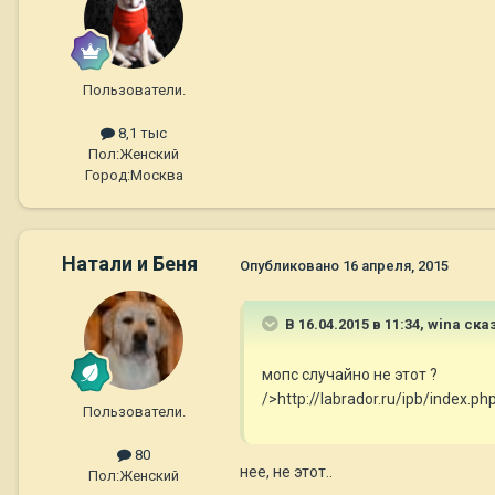
Пользователи.
8,1 тыс
Пол:
Женский
Город:
Москва
Натали и Беня
Опубликовано
16 апреля, 2015
В 16.04.2015 в 11:34, wina ска
мопс случайно не этот ?
/>http://labrador.ru/ipb/inde
Пользователи.
80
нее, не этот..
Пол:
Женский