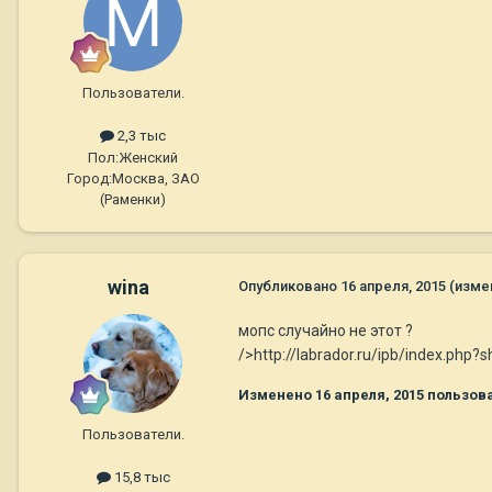
Пользователи.
2,3 тыс
Пол:
Женский
Город:
Москва, ЗАО
(Раменки)
wina
Опубликовано
16 апреля, 2015
(изме
мопс случайно не этот ?
/>http://labrador.ru/ipb/index.p
Изменено
16 апреля, 2015
пользова
Пользователи.
15,8 тыс