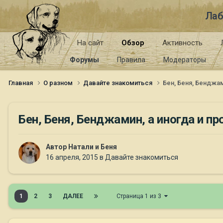
Лаб
На сайт
Обзор
Активность
Форумы
Правила
Модераторы
Главная
О разном
Давайте знакомиться
Бен, Беня, Бенджам
Бен, Беня, Бенджамин, а иногда и пр
Автор
Натали и Беня
16 апреля, 2015
в
Давайте знакомиться
1
2
3
ДАЛЕЕ
Страница 1 из 3