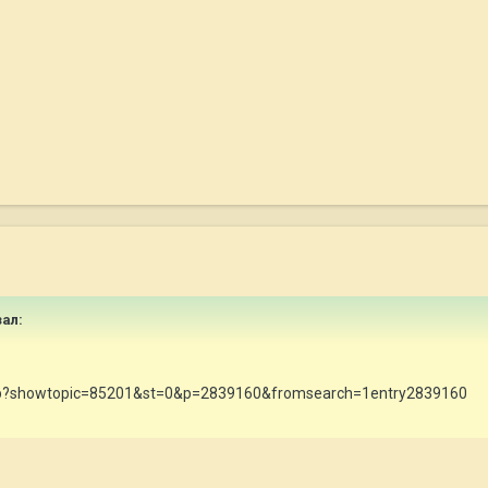
зал:
x.php?showtopic=85201&st=0&p=2839160&fromsearch=1entry2839160