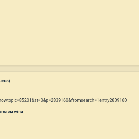
нено)
hp?showtopic=85201&st=0&p=2839160&fromsearch=1entry2839160
телем wina