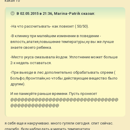
какая то
В 02.05.2015 в 21:36, Marina-Patrik сказал:
-На что рассчитывать- как повезет ( 50/50).
-В клинику при малейшем изменении в поведении -
вялость,апатия,повышение температуры,ну вы же лучше
знаете своего ребенка.
-Место укуса смазывала йодом. Уплотнение может больше
2-х недель оставаться.
-При выезде в лес дополнительно обрабатывать спреем (
Больфо,Фронтлайн,но чтобы действующее вещество было
другим).
И не паникуйте раньше времени. Пусть пронесет
@@@@@@@@@@@@@@@@@@@@@@@@@@@@@@@
@@@@@@@@@@@@@@
я себя еще и накручиваю. много гуляли сегодня. спит сейчас.
спасибо. буду наблюдать и мерить температуру