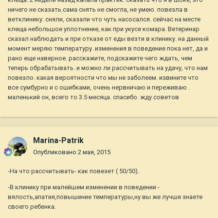
ничего не сказать.сама снять не смогла, не умею. повезла в
ветклинику. сняли, сказали что чуть насосался. сейчас на месте
клеща небольшое уплотнение, как при укусе комара. Ветеринар
сказал наблюдать и при отказе от еды везти в клинику. на данный
момент меряю температуру. изменения в поведение пока нет, да и
рано еще наверное. расскажите, подскажите чего ждать, чем
теперь обрабатывать. и можно ли рассчитывать на удачу, что нам
повезло. какая вероятности что мы не заболеем. извините что
все сумбурно и с ошибками, очень нервничаю и переживаю .
маленький он, всего то 3.5 месяца. спасибо. жду советов
Marina-Patrik
Опубликовано
2 мая, 2015
-На что рассчитывать- как повезет ( 50/50).
-В клинику при малейшем изменении в поведении -
вялость,апатия,повышение температуры,ну вы же лучше знаете
своего ребенка.