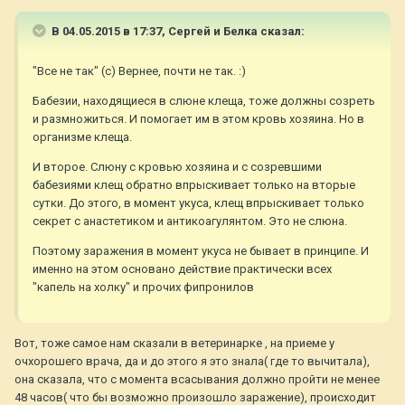
В 04.05.2015 в 17:37, Сергей и Белка сказал:
"Все не так" (с) Вернее, почти не так. :)
Бабезии, находящиеся в слюне клеща, тоже должны созреть
и размножиться. И помогает им в этом кровь хозяина. Но в
организме клеща.
И второе. Слюну с кровью хозяина и с созревшими
бабезиями клещ обратно впрыскивает только на вторые
сутки. До этого, в момент укуса, клещ впрыскивает только
секрет с анастетиком и антикоагулянтом. Это не слюна.
Поэтому заражения в момент укуса не бывает в принципе. И
именно на этом основано действие практически всех
"капель на холку" и прочих фипронилов
Вот, тоже самое нам сказали в ветеринарке , на приеме у
очхорошего врача, да и до этого я это знала( где то вычитала),
она сказала, что с момента всасывания должно пройти не менее
48 часов( что бы возможно произошло заражение), происходит