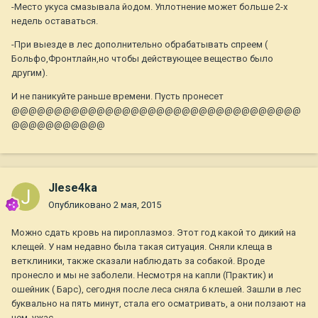
-Место укуса смазывала йодом. Уплотнение может больше 2-х
недель оставаться.
-При выезде в лес дополнительно обрабатывать спреем (
Больфо,Фронтлайн,но чтобы действующее вещество было
другим).
И не паникуйте раньше времени. Пусть пронесет
@@@@@@@@@@@@@@@@@@@@@@@@@@@@@@@@@@
@@@@@@@@@@@
JIese4ka
Опубликовано
2 мая, 2015
Можно сдать кровь на пироплазмоз. Этот год какой то дикий на
клещей. У нам недавно была такая ситуация. Сняли клеща в
ветклиники, также сказали наблюдать за собакой. Вроде
пронесло и мы не заболели. Несмотря на капли (Практик) и
ошейник ( Барс), сегодня после леса сняла 6 клешей. Зашли в лес
буквально на пять минут, стала его осматривать, а они ползают на
нем, ужас.