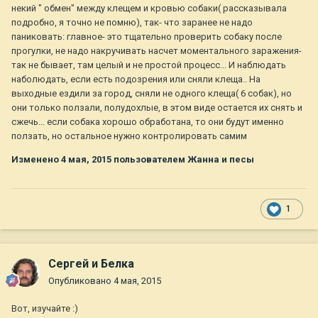
некий " обмен" между клещем и кровью собаки( рассказывала
подробно, я точно не помню), так- что заранее не надо
паниковать: главное- это тщательно проверить собаку после
прогулки, не надо накручивать насчет моментального заражения-
так не бывает, там целый и не простой процесс... И наблюдать
наболюдать, если есть подозрения или сняли клеща.. На
выходные ездили за город, сняли не одного клеща( 6 собак), но
они только ползали, полудохлые, в этом виде остается их снять и
сжечь... если собака хорошо обработана, то они будут именно
ползать, но остальное нужно контролировать самим
Изменено
4 мая, 2015
пользователем Жанна и песы
1
Сергей и Белка
Опубликовано
4 мая, 2015
Вот, изучайте :)