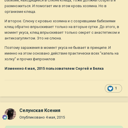
Бабезии, находящиеся в слюне клеща, тоже должны созреть и
размножиться. И помогает им в этом кровь хозяина. Но в
организме клеща.
И второе. Слюну с кровью хозяина и с созревшими бабезиями
клещ обратно впрыскивает только на вторые сутки. До этого, в
момент укуса, клещ впрыскивает только секрет с анастетиком и
антикоагулянтом. Это не слюна.
Поэтому заражения в момент укуса не бывает в принципе. И
именно на этом основано действие практически всех "капель на
холку" и прочих фипронилов
Изменено
4 мая, 2015
пользователем Сергей и Белка
1
Селунская Ксения
Опубликовано
4 мая, 2015