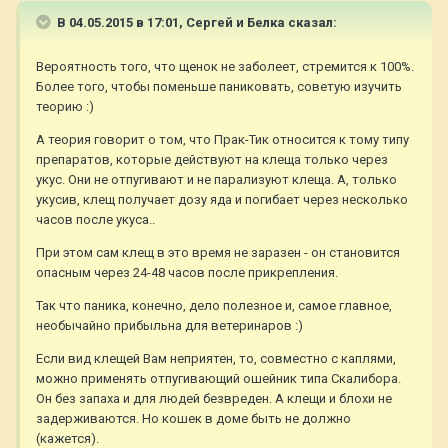
В 04.05.2015 в 17:01, Сергей и Белка сказал:
Вероятность того, что щенок не заболеет, стремится к 100%.
Более того, чтобы поменьше паниковать, советую изучить
теорию :)
А теория говорит о том, что Прак-Тик относится к тому типу
препаратов, которые действуют на клеща только через
укус. Они не отпугивают и не парализуют клеща. А, только
укусив, клещ получает дозу яда и погибает через несколько
часов после укуса..
При этом сам клещ в это время не заразен - он становится
опасным через 24-48 часов после прикрепления.
Так что паника, конечно, дело полезное и, самое главное,
необычайно прибыльна для ветеринаров :)
Если вид клещей Вам неприятен, то, совместно с каплями,
можно применять отпугивающий ошейник типа Скалибора.
Он без запаха и для людей безвреден. А клещи и блохи не
задерживаются. Но кошек в доме быть не должно
(кажется).