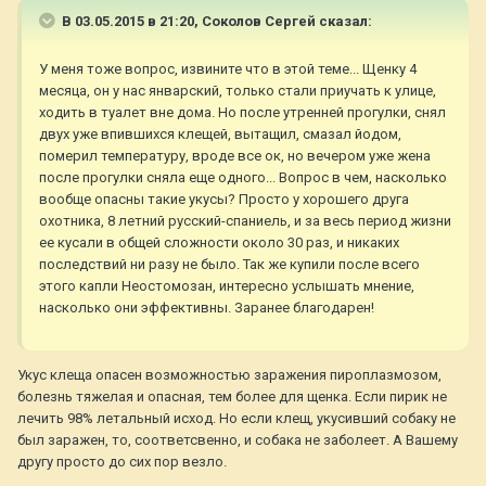
В 03.05.2015 в 21:20, Соколов Сергей сказал:
У меня тоже вопрос, извините что в этой теме... Щенку 4
месяца, он у нас январский, только стали приучать к улице,
ходить в туалет вне дома. Но после утренней прогулки, снял
двух уже впившихся клещей, вытащил, смазал йодом,
померил температуру, вроде все ок, но вечером уже жена
после прогулки сняла еще одного... Вопрос в чем, насколько
вообще опасны такие укусы? Просто у хорошего друга
охотника, 8 летний русский-спаниель, и за весь период жизни
ее кусали в общей сложности около 30 раз, и никаких
последствий ни разу не было. Так же купили после всего
этого капли Неостомозан, интересно услышать мнение,
насколько они эффективны. Заранее благодарен!
Укус клеща опасен возможностью заражения пироплазмозом,
болезнь тяжелая и опасная, тем более для щенка. Если пирик не
лечить 98% летальный исход. Но если клещ, укусивший собаку не
был заражен, то, соответсвенно, и собака не заболеет. А Вашему
другу просто до сих пор везло.