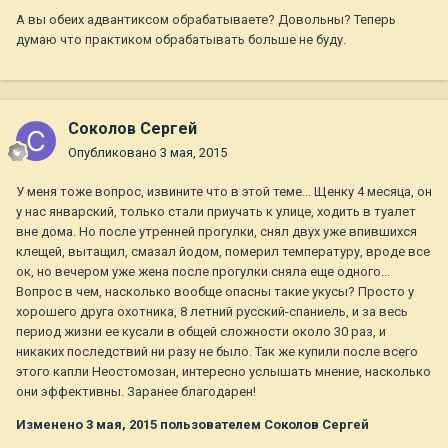
А вы обеих адвантиксом обрабатываете? Довольны? Теперь
думаю что практиком обрабатывать больше не буду.
Соколов Сергей
Опубликовано
3 мая, 2015
У меня тоже вопрос, извините что в этой теме... Щенку 4 месяца, он
у нас январский, только стали приучать к улице, ходить в туалет
вне дома. Но после утренней прогулки, снял двух уже впившихся
клещей, вытащил, смазал йодом, померил температуру, вроде все
ок, но вечером уже жена после прогулки сняла еще одного...
Вопрос в чем, насколько вообще опасны такие укусы? Просто у
хорошего друга охотника, 8 летний русский-спаниель, и за весь
период жизни ее кусали в общей сложности около 30 раз, и
никаких последствий ни разу не было. Так же купили после всего
этого капли Неостомозан, интересно услышать мнение, насколько
они эффективны. Заранее благодарен!
Изменено
3 мая, 2015
пользователем Соколов Сергей