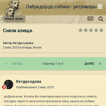
Лабрадор.ру собаки - ретриверы
Клещи, блохи
Сняла клеща.
Автор
Кетдроздова
2 мая, 2015
в
Клещи, блохи
НАЗАД
Страница 1 из 3
ДАЛЕЕ
Кетдроздова
Опубликовано
2 мая, 2015
доброй ночи. Хотела бы поинтересоваться и попросить совета...
Сегодня, через 3 часа после прогулки в лесу, нашла на собаке
клеща. 2 недели назад капала практик. сказать что я в шоке, это