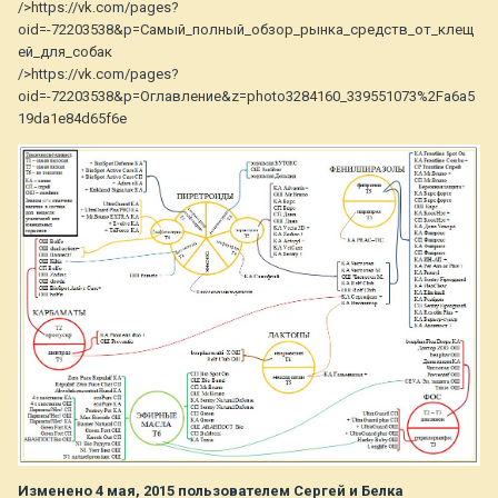
/>https://vk.com/pages?
oid=-72203538&p=Самый_полный_обзор_рынка_средств_от_клещ
ей_для_собак
/>https://vk.com/pages?
oid=-72203538&p=Оглавление&z=photo3284160_339551073%2Fa6a5
19da1e84d65f6e
Изменено
4 мая, 2015
пользователем Сергей и Белка