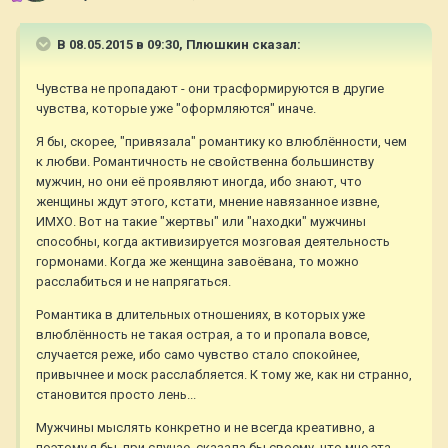
В 08.05.2015 в 09:30, Плюшкин сказал:
Чувства не пропадают - они трасформируются в другие
чувства, которые уже "оформляются" иначе.
Я бы, скорее, "привязала" романтику ко влюблённости, чем
к любви. Романтичность не свойственна большинству
мужчин, но они её проявляют иногда, ибо знают, что
женщины ждут этого, кстати, мнение навязанное извне,
ИМХО. Вот на такие "жертвы" или "находки" мужчины
способны, когда активизируется мозговая деятельность
гормонами. Когда же женщина завоёвана, то можно
расслабиться и не напрягаться.
Романтика в длительных отношениях, в которых уже
влюблённость не такая острая, а то и пропала вовсе,
случается реже, ибо само чувство стало спокойнее,
привычнее и моск расслабляется. К тому же, как ни странно,
становится просто лень...
Мужчины мыслять конкретно и не всегда креативно, а
поэтому я бы, при случае, сказала бы своему, что мне эта