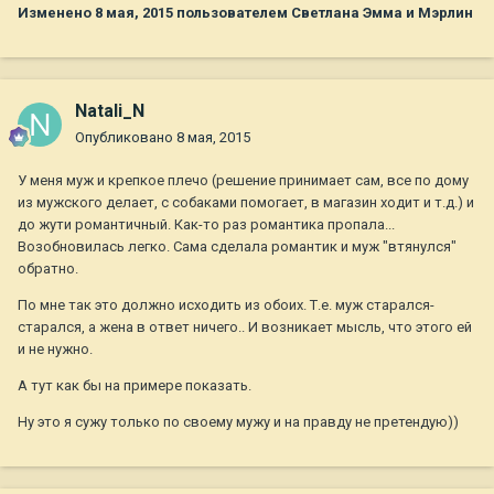
Изменено
8 мая, 2015
пользователем Светлана Эмма и Мэрлин
Natali_N
Опубликовано
8 мая, 2015
У меня муж и крепкое плечо (решение принимает сам, все по дому
из мужского делает, с собаками помогает, в магазин ходит и т.д.) и
до жути романтичный. Как-то раз романтика пропала...
Возобновилась легко. Сама сделала романтик и муж "втянулся"
обратно.
По мне так это должно исходить из обоих. Т.е. муж старался-
старался, а жена в ответ ничего.. И возникает мысль, что этого ей
и не нужно.
А тут как бы на примере показать.
Ну это я сужу только по своему мужу и на правду не претендую))