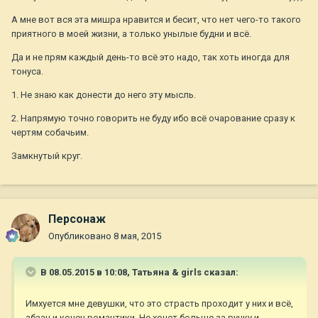
А мне вот вся эта мишра нравится и бесит, что нет чего-то такого
приятного в моей жизни, а только унылые будни и всё.
Да и не прям каждый день-то всё это надо, так хоть иногда для
тонуса.
1. Не знаю как донести до него эту мысль.
2. Напрямую точно говорить не буду ибо всё очарование сразу к
чертям собачьим.
Замкнутый круг.
Персонаж
Опубликовано
8 мая, 2015
В 08.05.2015 в 10:08, Татьяна & girls сказал:
Имхуется мне девушки, что это страсть проходит у них и всё,
абзац и конец романтики. Не хочет больше за ручку и