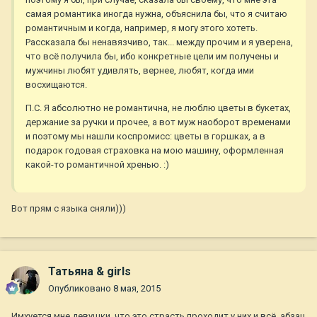
самая романтика иногда нужна, объяснила бы, что я считаю
романтичным и когда, например, я могу этого хотеть.
Рассказала бы ненавязчиво, так... между прочим и я уверена,
что всё получила бы, ибо конкретные цели им получены и
мужчины любят удивлять, вернее, любят, когда ими
восхищаются.
П.С. Я абсолютно не романтична, не люблю цветы в букетах,
держание за ручки и прочее, а вот муж наоборот временами
и поэтому мы нашли коспромисс: цветы в горшках, а в
подарок годовая страховка на мою машину, оформленная
какой-то романтичной хренью. :)
Вот прям с языка сняли)))
Татьяна & girls
Опубликовано
8 мая, 2015
Имхуется мне девушки, что это страсть проходит у них и всё, абзац