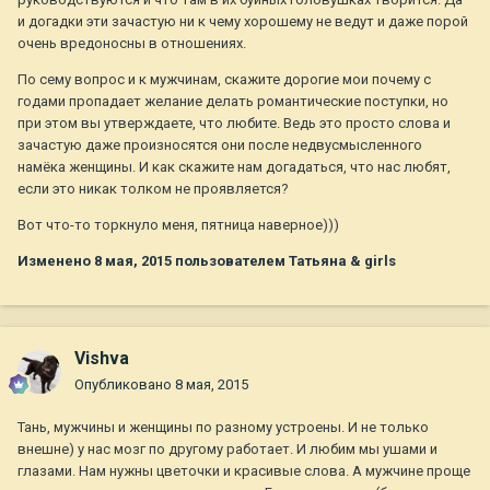
и догадки эти зачастую ни к чему хорошему не ведут и даже порой
очень вредоносны в отношениях.
По сему вопрос и к мужчинам, скажите дорогие мои почему с
годами пропадает желание делать романтические поступки, но
при этом вы утверждаете, что любите. Ведь это просто слова и
зачастую даже произносятся они после недвусмысленного
намёка женщины. И как скажите нам догадаться, что нас любят,
если это никак толком не проявляется?
Вот что-то торкнуло меня, пятница наверное)))
Изменено
8 мая, 2015
пользователем Татьяна & girls
Vishva
Опубликовано
8 мая, 2015
Тань, мужчины и женщины по разному устроены. И не только
внешне) у нас мозг по другому работает. И любим мы ушами и
глазами. Нам нужны цветочки и красивые слова. А мужчине проще