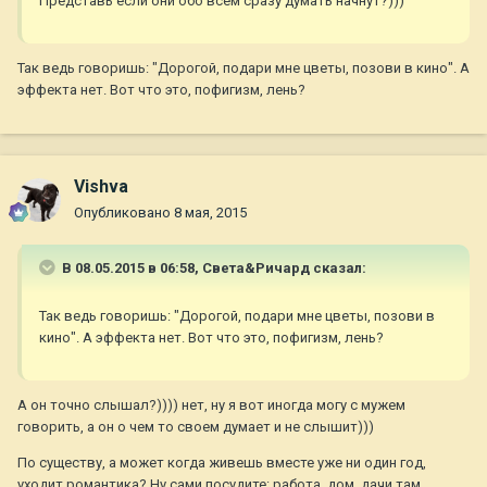
Представь если они обо всем сразу думать начнут?)))
Так ведь говоришь: "Дорогой, подари мне цветы, позови в кино". А
эффекта нет. Вот что это, пофигизм, лень?
Vishva
Опубликовано
8 мая, 2015
В 08.05.2015 в 06:58, Света&Ричард сказал:
Так ведь говоришь: "Дорогой, подари мне цветы, позови в
кино". А эффекта нет. Вот что это, пофигизм, лень?
А он точно слышал?)))) нет, ну я вот иногда могу с мужем
говорить, а он о чем то своем думает и не слышит)))
По существу, а может когда живешь вместе уже ни один год,
уходит романтика? Ну сами посудите: работа, дом, дачи там