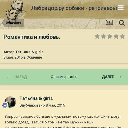
Лабрадор.ру собаки - ретриверы
Общение
Романтика и любовь.
Автор
Татьяна & girls
8 мая, 2015
в
Общение
НАЗАД
Страница 1 из 4
ДАЛЕЕ
Татьяна & girls
Опубликовано
8 мая, 2015
Вопрос наверное больше к мужчинам, потому как женщины могут
только догадываться о том чем там мужики наши
руководствуются и что там в их буйных головушках творится. Да