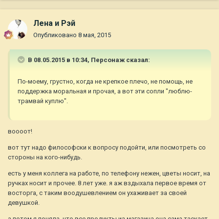
Лена и Рэй
Опубликовано
8 мая, 2015
В 08.05.2015 в 10:34, Персонаж сказал:
По-моему, грустно, когда не крепкое плечо, не помощь, не
поддержка моральная и прочая, а вот эти сопли "люблю-
трамвай куплю".
воооот!
вот тут надо философски к вопросу подойти, или посмотреть со
стороны на кого-нибудь.
есть у меня коллега на работе, по телефону нежен, цветы носит, на
ручках носит и прочее. 8 лет уже. я аж вздыхала первое время от
восторга, с таким воодушевлением он ухаживает за своей
девушкой.
а потом я поняла, что все продукты из магазина она сама таскает,