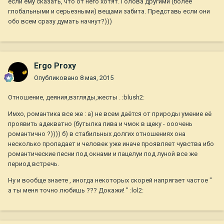
если ему сказать, что от него хотят. Голова другими (более
глобальными и серьезными) вещами забита. Представь если они
обо всем сразу думать начнут?)))
Ergo Proxy
Опубликовано
8 мая, 2015
Отношение, деяния,взгляды,жесты . :blush2:
Имхо, романтика все же : а) не всем даётся от природы умение её
проявить адекватно (бутылка пива и чмок в щеку - ооочень
романтично ?)))) б) в стабильных долгих отношениях она
несколько пропадает и человек уже иначе проявляет чувства ибо
романтические песни под окнами и пацелуи под луной все же
период встречь.
Ну и вообще знаете , иногда некоторых скорей напрягает частое "
а ты меня точно любишь ??? Докажи! " :lol2: