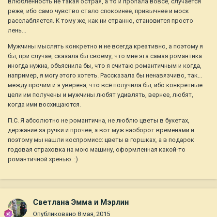
влюблённость не такая острая, а то и пропала вовсе, случается
реже, ибо само чувство стало спокойнее, привычнее и моск
расслабляется. К тому же, как ни странно, становится просто
лень...
Мужчины мыслять конкретно и не всегда креативно, а поэтому я
бы, при случае, сказала бы своему, что мне эта самая романтика
иногда нужна, объяснила бы, что я считаю романтичным и когда,
например, я могу этого хотеть. Рассказала бы ненавязчиво, так...
между прочим и я уверена, что всё получила бы, ибо конкретные
цели им получены и мужчины любят удивлять, вернее, любят,
когда ими восхищаются.
П.С. Я абсолютно не романтична, не люблю цветы в букетах,
держание за ручки и прочее, а вот муж наоборот временами и
поэтому мы нашли коспромисс: цветы в горшках, а в подарок
годовая страховка на мою машину, оформленная какой-то
романтичной хренью. :)
Светлана Эмма и Мэрлин
Опубликовано
8 мая, 2015