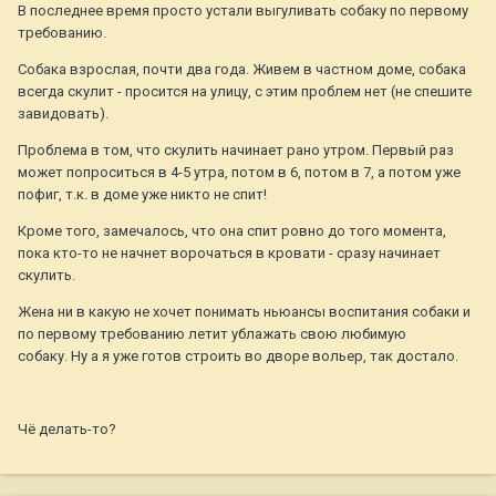
В последнее время просто устали выгуливать собаку по первому
требованию.
Собака взрослая, почти два года. Живем в частном доме, собака
всегда скулит - просится на улицу, с этим проблем нет (не спешите
завидовать).
Проблема в том, что скулить начинает рано утром. Первый раз
может попроситься в 4-5 утра, потом в 6, потом в 7, а потом уже
пофиг, т.к. в доме уже никто не спит!
Кроме того, замечалось, что она спит ровно до того момента,
пока кто-то не начнет ворочаться в кровати - сразу начинает
скулить.
Жена ни в какую не хочет понимать ньюансы воспитания собаки и
по первому требованию летит ублажать свою любимую
собаку. Ну а я уже готов строить во дворе вольер, так достало.
Чё делать-то?