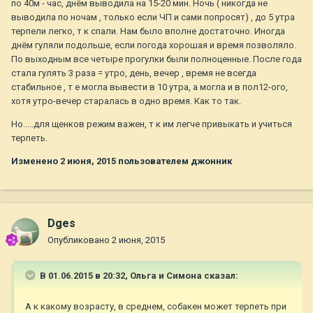
по 40м - час, днём выводила на 15-20 мин. Ночь ( никогда не
выводила по ночам , только если ЧП и сами попросят) , до 5 утра
терпели легко, т к спали. Нам было вполне достаточно. Иногда
днём гуляли подольше, если погода хорошая и время позволяло.
По выходным все четыре прогулки были полноценные. После года
стала гулять 3 раза = утро, день, вечер , время не всегда
стабильное , т е могла вывести в 10 утра, а могла и в пол12-ого,
хотя утро-вечер старалась в одно время. Как то так.
Но.....для щенков режим важен, т к им легче привыкать и учиться
терпеть.
Изменено
2 июня, 2015
пользователем джонник
Dges
Опубликовано
2 июня, 2015
В 01.06.2015 в 20:32, Ольга и Симона сказал:
А к какому возрасту, в среднем, собакен может терпеть при