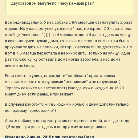
двухразовом выгуле по 1часу каждый раз?
Все индивидуально. У нас собака с 8-9 месяцев стала гулять 2 раза
в день...Но у нас прогулки утренние 1 час, вечером - 2-3 часа. И она
вообще "уникальна" )))) - в 4 месяца ходила 4 раза в день на улицу
и никаких кучек-лужиц дома, хотя никто не ругал ее за это и была
приучена ходить на пеленки, которых всегда было достаточно. Но
вот в 4,5 месяца перестала и на них ходить. Только на улицу. Один
раз только кучку оставила дома когда заболела, а нас дома
никого не было.
Если хочет на улицу, подходит и "сообщает" пристальным
взглядом и соответсвующими "репликами" и потянужками :)
Терпеть ее никто не заставляет) Иногда муж выходит на 15-20
минут днем если раньше приезжает.
В случаем какого-то ЧП выходим и ночью и днем дополнительно
по первому "требованию")
А есть собаки, у которых график совершенно иной, они где-то до
1,5 ходят три раза в день и по другому не могут никак
Изменено
2 июня, 2015
пользователем Dges