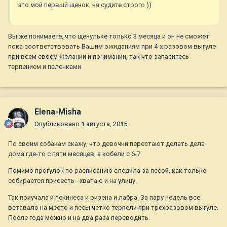
это мой первый щенок, не судите строго ))
Вы же понимаете, что щенульке только 3 месяца и он не сможет
пока соответствовать Вашим ожиданиям при 4-х разовом выгуле
при всем своем желании и понимании, так что запаситесь
терпением и пеленками
Elena-Misha
Опубликовано
1 августа, 2015
По своим собакам скажу, что девочки перестают делать дела
дома где-то с пяти месяцев, а кобели с 6-7.
Помимо прогулок по расписанию следила за песой, как только
собирается присесть - хватаю и на улицу.
Так приучала и пекинеса и ризена и лабра. За пару недель все
вставало на место и песы четко терпели при трехразовом выгуле.
После года можно и на два раза переводить.