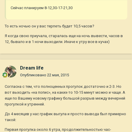
Сейчас планируем 8-12,30-17-21,30
То есть ночью он у вас терпеть будет 10,5 часов?
Я когда свою приучала, старалась еще на ночь вывести, часов в
12, бывало и в 1 ночи выходили. Иначе к утру все в кучах)
Dream life
Опубликовано
22 мая, 2015
Согласна с тем, что полноценных прогулок достаточно и 2-3. Но
вот выходить «на попис», на каких-то 10-15 минут можно и чаще. А
еще по Вашему новому графику большой разрыв между вечерней
прогулкой и утренней.
До 4 месяцев у нас график выгула и просто вывода был примерно
такой:
Первая прогулка около 6 утра, продолжительностью час-