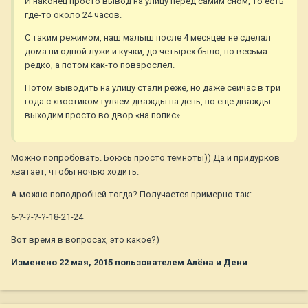
И наконец просто вывод на улицу перед самим сном, то есть
где-то около 24 часов.
С таким режимом, наш малыш после 4 месяцев не сделал
дома ни одной лужи и кучки, до четырех было, но весьма
редко, а потом как-то повзрослел.
Потом выводить на улицу стали реже, но даже сейчас в три
года с хвостиком гуляем дважды на день, но еще дважды
выходим просто во двор «на попис»
Можно попробовать. Боюсь просто темноты)) Да и придурков
хватает, чтобы ночью ходить.
А можно поподробней тогда? Получается примерно так:
6-?-?-?-?-18-21-24
Вот время в вопросах, это какое?)
Изменено
22 мая, 2015
пользователем Алёна и Дени