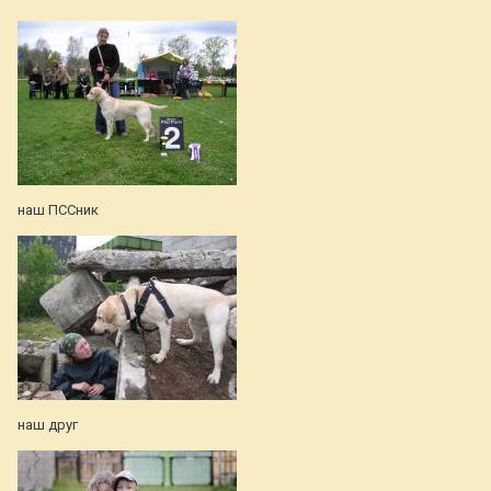
наш ПССник
наш друг