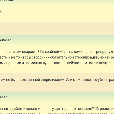
й.
 сказал:
жнения в этом возрасте? По крайней мере на семинаре по репроду
сте. Я не то чтобы сторонник обязательной стерилизации, но как р
ми врачами и возможно лучше как раз сейчас, чем потом экстренн
том не было экстренной стерилизации. Или может все это уйти в р
казал:
о запаха действительно меньше у сук в зрелом возрасте? Яйцеклето