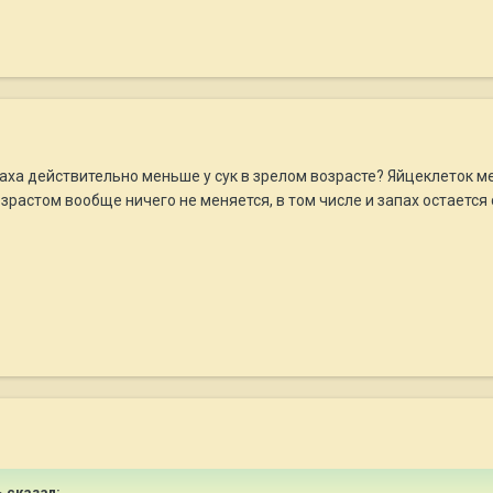
апаха действительно меньше у сук в зрелом возрасте? Яйцеклеток м
возрастом вообще ничего не меняется, в том числе и запах остаетс
ь сказал: