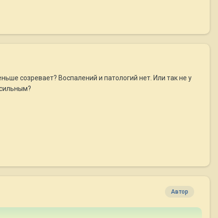
еньше созревает? Воспалений и патологий нет. Или так не у
я сильным?
Автор