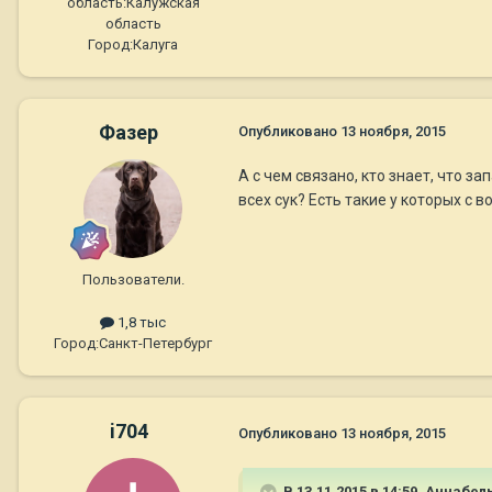
область:
Калужская
область
Город:
Калуга
Фазер
Опубликовано
13 ноября, 2015
А с чем связано, кто знает, что з
всех сук? Есть такие у которых с 
Пользователи.
1,8 тыс
Город:
Санкт-Петербург
i704
Опубликовано
13 ноября, 2015
В 13.11.2015 в 14:59, Aннaбел