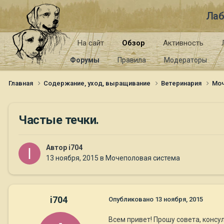
Лаб
На сайт
Обзор
Активность
Форумы
Правила
Модераторы
Главная
Содержание, уход, выращивание
Ветеринария
Моч
Частые течки.
Автор
i704
13 ноября, 2015
в
Мочеполовая система
i704
Опубликовано
13 ноября, 2015
Всем привет! Прошу совета, консу