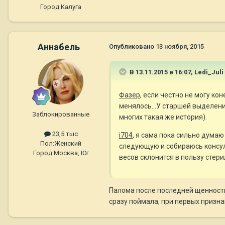
Город:
Калуга
Aннaбель
Опубликовано
13 ноября, 2015
В 13.11.2015 в 16:07, Ledi_Juli
Фазер
, если честно не могу ко
менялось...У старшей выделения
Заблокированные
многих такая же история).
23,5 тыс
i704
, я сама пока сильно думаю
Пол:
Женский
следующую и собираюсь консул
Город:
Москва, Юг
весов склонится в пользу стер
Палома после последней щенности в
сразу поймала, при первых призна