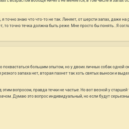
торых с возрастом вообще ничего не меняется, в том числе и запах 
 я точно знаю что что-то не так. Линяет, от шерсти запах, даже н
, то точно течка должна быть реже. Мне просто бы понять...Я согл
но похвастаться большим опытом, но у двоих личных собак одной ско
резкого запаха нет, вторая пахнет так хоть святых выноси и выдел
ад этим вопросом, правда течки не частые. Но вот весной у старше
рачом. Думаю это вопрос индивидуальный, но если будут серьезны