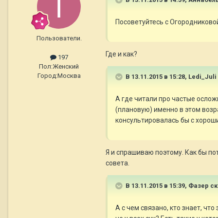
Посоветуйтесь с Огородниково
Пользователи.
Где и как?
197
Пол:
Женский
Город:
Москва
В 13.11.2015 в 15:28, Ledi_Juli
А где читали про частые осло
(плановую) именно в этом возра
консультировалась бы с хороши
Я и спрашиваю поэтому. Как бы по
совета.
В 13.11.2015 в 15:39, Фазер с
А с чем связано, кто знает, чт