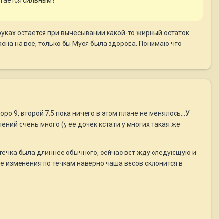
остается сильным?
а руках остается при вычесывании какой-то жирный остаток.
асна на все, только бы Муся была здорова. Понимаю что
ро 9, второй 7.5 пока ничего в этом плане не менялось...У
ений очень много (у ее дочек кстати у многих такая же
й течка была длиннее обычного, сейчас вот жду следующую и
е изменения по течкам наверно чаша весов склонится в