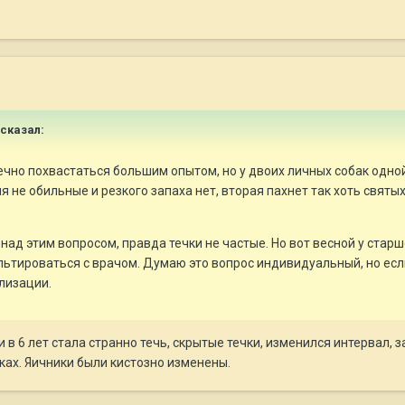
 сказал:
нечно похвастаться большим опытом, но у двоих личных собак одной 
 не обильные и резкого запаха нет, вторая пахнет так хоть святых
 над этим вопросом, правда течки не частые. Но вот весной у стар
ьтироваться с врачом. Думаю это вопрос индивидуальный, но есл
илизации.
 6 лет стала странно течь, скрытые течки, изменился интервал, за
ках. Яичники были кистозно изменены.