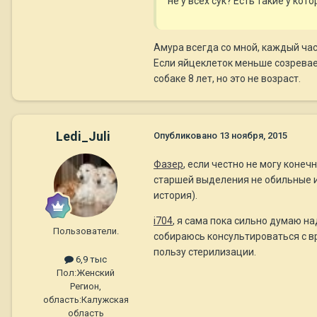
не у всех сук? Есть такие у ко
Амура всегда со мной, каждый час,
Если яйцеклеток меньше созревает
собаке 8 лет, но это не возраст.
Ledi_Juli
Опубликовано
13 ноября, 2015
Фазер
, если честно не могу конеч
старшей выделения не обильные и 
история).
i704
, я сама пока сильно думаю н
Пользователи.
собираюсь консультироваться с в
пользу стерилизации.
6,9 тыс
Пол:
Женский
Регион,
область:
Калужская
область