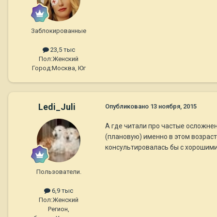
Заблокированные
23,5 тыс
Пол:
Женский
Город:
Москва, Юг
Ledi_Juli
Опубликовано
13 ноября, 2015
А где читали про частые осложне
(плановую) именно в этом возрасте
консультировалась бы с хорошими 
Пользователи.
6,9 тыс
Пол:
Женский
Регион,