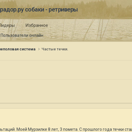
радор.ру собаки - ретриверы
Лидеры
Избранное
Пользователи онлайн
еполовая система
Частые течки.
льтаций. Моей Мурзилке 8 лет, 3 помета. С прошлого года течки ст