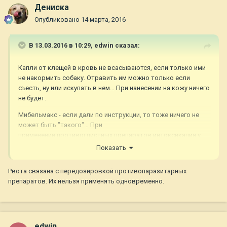
Дениска
Опубликовано
14 марта, 2016
В 13.03.2016 в 10:29,
edwin
сказал:
Капли от клещей в кровь не всасываются, если только ими
не накормить собаку. Отравить им можно только если
съесть, ну или искупать в нем… При нанесении на кожу ничего
не будет.
Мибельмакс - если дали по инструкции, то тоже ничего не
может быть "такого"… При
применении противоглистных препаратов интоксикация у
собак наступает не от самого препарата, а при сильной
Показать
заглищенности от гибели глистов…
Рвота связана с передозировкой противопаразитарных
препаратов. Их нельзя применять одновременно.
Щенку 5 мес? В Москве потеплело… Он у Вас впервые в
такую теплую погоду носился и играл? Когда жарко у многих
собак слюни выглядят как белая пена и вдобавок висят как
"шнурки"…
edwin