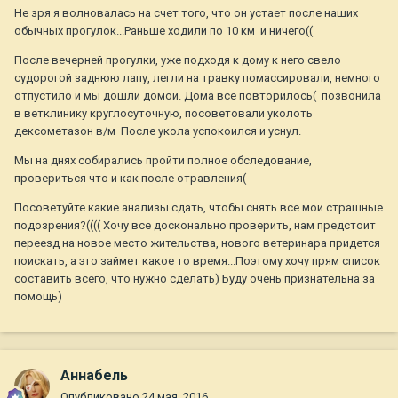
Не зря я волновалась на счет того, что он устает после наших
обычных прогулок...Раньше ходили по 10 км и ничего((
После вечерней прогулки, уже подходя к дому к него свело
судорогой заднюю лапу, легли на травку помассировали, немного
отпустило и мы дошли домой. Дома все повторилось( позвонила
в ветклинику круглосуточную, посоветовали уколоть
дексометазон в/м После укола успокоился и уснул.
Мы на днях собирались пройти полное обследование,
провериться что и как после отравления(
Посоветуйте какие анализы сдать, чтобы снять все мои страшные
подозрения?(((( Хочу все досконально проверить, нам предстоит
переезд на новое место жительства, нового ветеринара придется
поискать, а это займет какое то время...Поэтому хочу прям список
составить всего, что нужно сделать) Буду очень признательна за
помощь)
Aннaбель
Опубликовано
24 мая, 2016