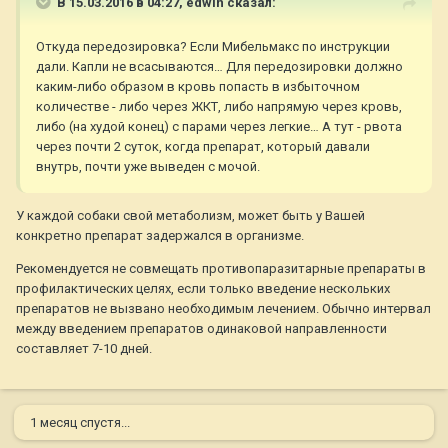
В 15.03.2016 в 04:27,
edwin
сказал:
Откуда передозировка? Если Мибельмакс по инструкции
дали. Капли не всасываются… Для передозировки должно
каким-либо образом в кровь попасть в избыточном
количестве - либо через ЖКТ, либо напрямую через кровь,
либо (на худой конец) с парами через легкие… А тут - рвота
через почти 2 суток, когда препарат, который давали
внутрь, почти уже выведен с мочой.
У каждой собаки свой метаболизм, может быть у Вашей
конкретно препарат задержался в организме.
Рекомендуется не совмещать противопаразитарные препараты в
профилактических целях, если только введение нескольких
препаратов не вызвано необходимым лечением. Обычно интервал
между введением препаратов одинаковой направленности
составляет 7-10 дней.
1 месяц спустя...