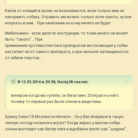
Капли от клещей в кровь не всасываются, если только ими не
накормить собаку. Отравить им можно только если съесть, ну или
искупать в нем… При нанесении на кожу ничего не будет.
Мибельмакс - если дали по инструкции, то тоже ничего не может
быть "такого"… При
применении противоглистных препаратов интоксикация у собак
наступает не от самого препарата, а при сильной заглищенности
от гибели глистов…
В 12.03.2016 в 20:38,
Nasty28
сказал:
вечером когда мы гуляли, он бегал мин. 20 играл и у него
почему то первый раз были слюни в виде пены
Щенку 5 мес? В Москве потеплело… Он у Вас впервые в такую
теплую погоду носился и играл? Когда жарко у многих собак
слюни выглядят как белая пена и вдобавок висят как "шнурки"…