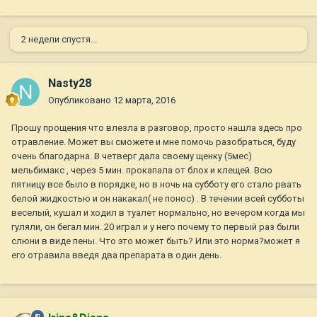
2 недели спустя...
Nasty28
Опубликовано
12 марта, 2016
Прошу прощения что влезла в разговор, просто нашла здесь про
отравление. Может вы сможете и мне помочь разобраться, буду
очень благодарна. В четверг дала своему щенку (5мес)
мельбимакс , через 5 мин. прокапала от блох и клещей. Всю
пятницу все было в порядке, но в ночь на субботу его стало рвать
белой жидкостью и он накакал( не понос) . В течении всей субботы
веселый, кушал и ходил в туалет нормально, но вечером когда мы
гуляли, он бегал мин. 20 играл и у него почему то первый раз были
слюни в виде пены. Что это может быть? Или это норма?может я
его отравила введя два препарата в один день.