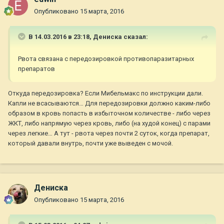
Опубликовано
15 марта, 2016
Мибельмакс полностью выводится из организма в течение
двух суток… Что-то мне кажется маловероятно, что рвота с
В 14.03.2016 в 23:18,
Дениска
сказал:
мибельмаксом связана.
Рвота связана с передозировкой противопаразитарных
препаратов
Откуда передозировка? Если Мибельмакс по инструкции дали.
Капли не всасываются… Для передозировки должно каким-либо
образом в кровь попасть в избыточном количестве - либо через
ЖКТ, либо напрямую через кровь, либо (на худой конец) с парами
через легкие… А тут - рвота через почти 2 суток, когда препарат,
который давали внутрь, почти уже выведен с мочой.
Дениска
Опубликовано
15 марта, 2016