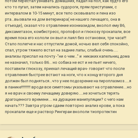
потом перестал узнавать домашних, падал на пол, как будто его
кто то пугал, затем начались судороги, прям приступами, с
интервалом в 10-15 минут, все тело сковывало и пена изо
рта...вызвали на дом ветеринара( не нашего лечащего, она в
отъезде), сказал что отравление изониазидом, вколол ему В6,
диксаметазон, комбистресс, пропофол и глюкозу прокапали, все
время пока его кололи он выл и лаял без остановки, три часа!!!
Стало полегче и нас отпустили домой, ночью вел себя спокойно,
спал, утром тяжело встал на задние лапы, слабый очень.....
анализы прислал на почту -"ни о чем..." и никаких капельниц дома
не назначил, только В6... но собака не ест и не пьет ничего,
поставили глюкозу, приехал лечащий врач- говорит что после
отравления быстрее встают на ноги, что к концу второго дня
должен был подняться...что у нее подозрение на пироплазмоз.....я
в панике!!!!!!!!!! вроде все симптомы указывают на отравление....но
я не врач и своему лечащему доверяю.....не хочеться терять
драгоценного времени.... на дурацкие манипуляции? с чего нам
начать??? Завтра утром сдаем повторно анализ крови, а пока
прокапали еще и раствор Рингераи вкололи тиопротектин