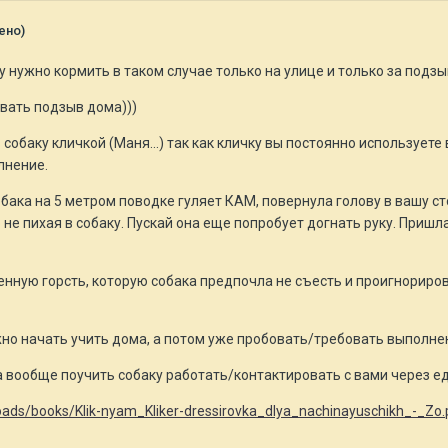
ено)
у нужно кормить в таком случае только на улице и только за подзы
вать подзыв дома)))
 собаку кличкой (Маня...) так как кличку вы постоянно использует
лнение.
бака на 5 метром поводке гуляет КАМ, повернула голову в вашу ст
о не пихая в собаку. Пускай она еще попробует догнать руку. Пришл
енную горсть, которую собака предпочла не съесть и проигнориро
но начать учить дома, а потом уже пробовать/требовать выполнен
 вообще поучить собаку работать/контактировать с вами через еду
ads/books/Klik-nyam_Kliker-dressirovka_dlya_nachinayuschikh_-_Zo.