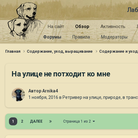
Лаб
На сайт
Обзор
Активность
Форумы
Правила
Модераторы
Главная
Содержание, уход, выращивание
Содержание и уход
На улице не потходит ко мне
Автор
Arnika4
1 ноября, 2016
в
Ретривер на улице, природе, в тран
1
2
ДАЛЕЕ
Страница 1 из 2