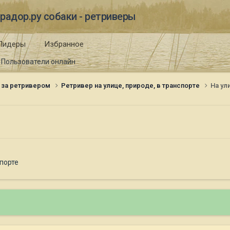
радор.ру собаки - ретриверы
Лидеры
Избранное
Пользователи онлайн
 за ретривером
Ретривер на улице, природе, в транспорте
На ул
спорте