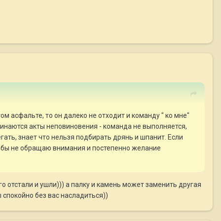
м асфальте, то он далеко не отходит и команду " ко мне"
ачинаются акты неповиновения - команда не выполняется,
егать, знает что нельзя подбирать дрянь и шпанит. Если
ак бы не обращаю внимания и постепенно желание
го отстали и ушли))) а палку и камень может заменить другая
ы спокойно без вас насладиться))