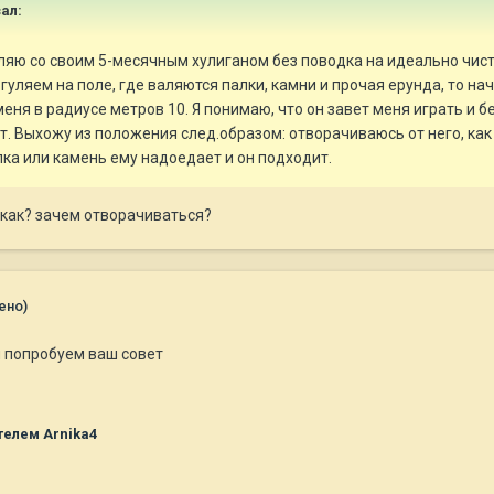
ал:
ляю со своим 5-месячным хулиганом без поводка на идеально чисто
 гуляем на поле, где валяются палки, камни и прочая ерунда, то н
еня в радиусе метров 10. Я понимаю, что он завет меня играть и б
т. Выхожу из положения след.образом: отворачиваюсь от него, к
лка или камень ему надоедает и он подходит.
икак? зачем отворачиваться?
ено)
 попробуем ваш совет
елем Arnika4