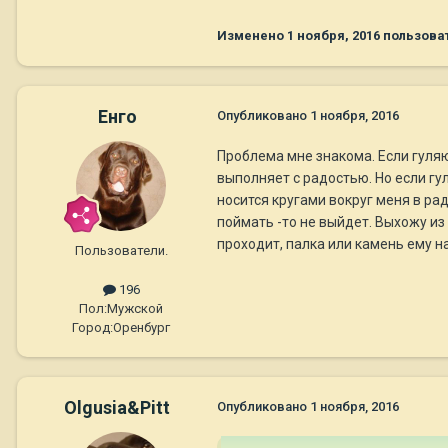
Изменено
1 ноября, 2016
пользоват
Енго
Опубликовано
1 ноября, 2016
Проблема мне знакома. Если гуляю
выполняет с радостью. Но если гу
носится кругами вокруг меня в рад
поймать -то не выйдет. Выхожу из
проходит, палка или камень ему н
Пользователи.
196
Пол:
Мужской
Город:
Оренбург
Olgusia&Pitt
Опубликовано
1 ноября, 2016