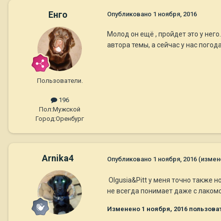
Енго
Опубликовано
1 ноября, 2016
Молод он ещё , пройдет это у него
автора темы, а сейчас у нас погод
Пользователи.
196
Пол:
Мужской
Город:
Оренбург
Arnika4
Опубликовано
1 ноября, 2016
(измен
Olgusia&Pitt у меня точно также н
не всегда понимает даже с лаком
Изменено
1 ноября, 2016
пользоват