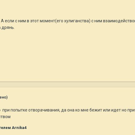
. А если с ним в этот момент(его хулиганства) с ним взаимодейство
а дрянь.
ено)
о при попытке отворачивания, да она ко мне бежит или идет но при
ством
елем Arnika4