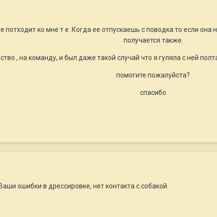
 потходит ко мне т е .Когда ее отпускаешь с поводка то если она 
получается также.
ство , на команду, и был даже такой случай что я гуляла с ней полт
помогите пожалуйстa?
спасибо
Ваши ошибки в дрессировке, нет контакта с собакой.