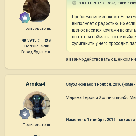
В 01.11.2016 в 15:23,
Енго
сказ
Проблема мне знакома. Если гу
выполняет с радостью. Но если
Пользователи.
щенок носится кругами вокруг м
пытаться поймать -то не выйде
39 тыс
9
хулиганить у него проходит, па
Пол:
Женский
Город:
Будапешт
а взаимодействовать с щенком н
Arnika4
Опубликовано
1 ноября, 2016
(измен
Марина Терри и Холли спасибо.Мы
Изменено
1 ноября, 2016
пользоват
Пользователи.