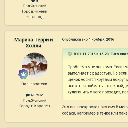
8
Пол:
Женский
Город:
Нижний
Новгород
Марина Терри и
Опубликовано
1 ноября, 2016
Холли
В 01.11.2016 в 15:23,
Енго
сказ
Проблема мне знакома. Если гу
выполняет с радостью. Но если
щенок носится кругами вокруг м
Пользователи.
пытаться поймать -то не выйде
хулиганить у него проходит, па
4,3 тыс
Пол:
Женский
Город:
г. Королёв
Это все прекрасно пока ему 5 меся
собака, например в течке или паке