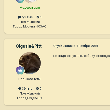
Модераторы
6,9 тыс
1
Пол:
Женский
Город:
Москва - ЮЗАО
Olgusia&Pitt
Опубликовано
1 ноября, 2016
не надо отпускать собаку с повод
Пользователи.
39 тыс
9
Пол:
Женский
Город:
Будапешт