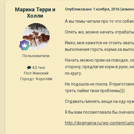
Марина Терри и
Опубликовано
1 ноября, 2016
(измен
Холли
А вы темы читали про то что собак
Опять же, можно начать отрабаты
Имхо, мне кажется не стоить звать
выполнения горсть корма за выпо
Пользователи.
Начать можно прям на поводке, со
сторону, предлагая корм в руке, н
4,3 тыс
по кругу.
Пол:
Женский
Город:
г. Королёв
Не подошла не поела. Я приготовл
треть пайки твои проблемы)))
Отдавать/менять вещи на еду нуж
Я бы вам посоветовала бы сначала
http://dogmama.ru/wp-content/uplo