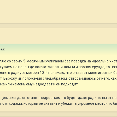
ал:
ляю со своим 5-месячным хулиганом без поводка на идеально чисто
 гуляем на поле, где валяются палки, камни и прочая ерунда, то н
еня в радиусе метров 10. Я понимаю, что он завет меня играть и б
т. Выхожу из положения след.образом: отворачиваюсь от него, к
лка или камень ему надоедает и он подходит.
цев, а когда он станет подростком, то будет даже рад что вы от не
т с отходами, который он схватит и убежит в укромное место что б