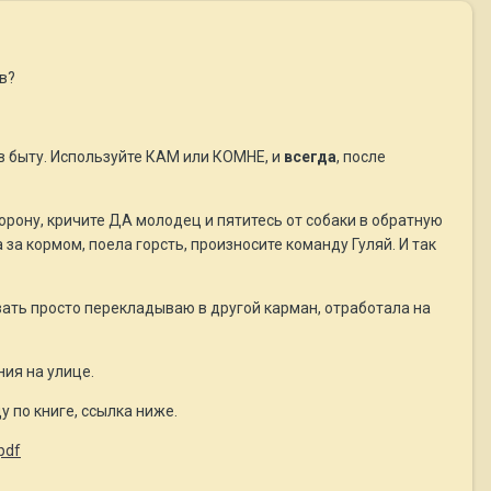
в?
е в быту. Используйте КАМ или КОМНЕ, и
всегда
, после
орону, кричите ДА молодец и пятитесь от собаки в обратную
а за кормом, поела горсть, произносите команду Гуляй. И так
вать просто перекладываю в другой карман, отработала на
ия на улице.
 по книге, ссылка ниже.
pdf