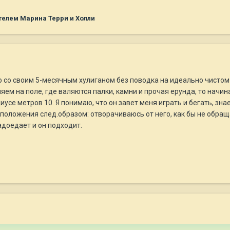
елем Марина Терри и Холли
 со своим 5-месячным хулиганом без поводка на идеально чистом а
ляем на поле, где валяются палки, камни и прочая ерунда, то нач
иусе метров 10. Я понимаю, что он завет меня играть и бегать, зн
 положения след.образом: отворачиваюсь от него, как бы не обра
адоедает и он подходит.