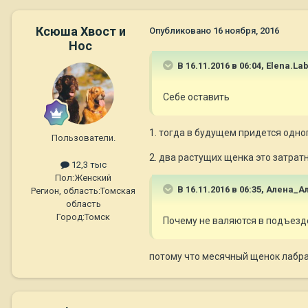
Ксюша Хвост и
Опубликовано
16 ноября, 2016
Нос
В 16.11.2016 в 06:04,
Elena.La
Себе оставить
1. тогда в будущем придется одно
Пользователи.
2. два растущих щенка это затрат
12,3 тыс
Пол:
Женский
В 16.11.2016 в 06:35,
Алена_А
Регион, область:
Томская
область
Город:
Томск
Почему не валяются в подъезде
потому что месячный щенок лабра