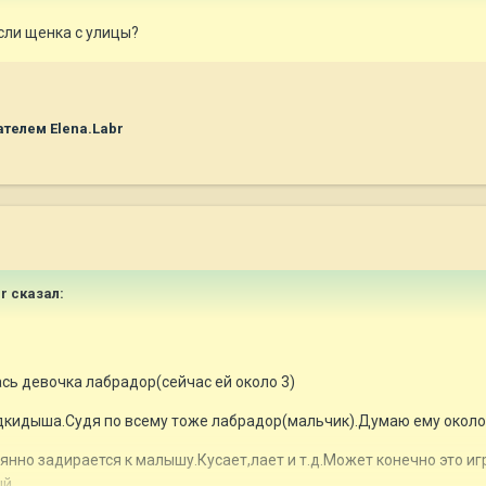
сли щенка с улицы?
телем Elena.Labr
br
сказал:
сь девочка лабрадор(сейчас ей около 3)
дкидыша.Судя по всему тоже лабрадор(мальчик).Думаю ему около
янно задирается к малышу.Кусает,лает и т.д.Может конечно это и
й..