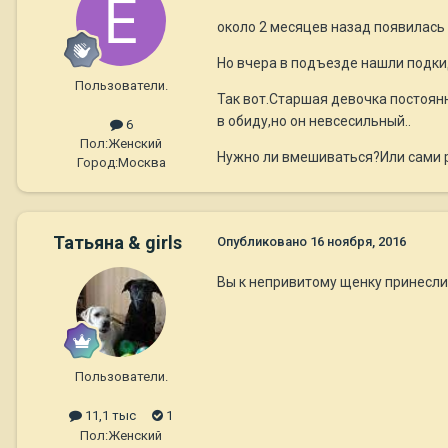
около 2 месяцев назад появилась 
Но вчера в подъезде нашли подки
Пользователи.
Так вот.Старшая девочка постоянн
в обиду,но он невсесильный..
6
Пол:
Женский
Нужно ли вмешиваться?Или сами 
Город:
Москва
Татьяна & girls
Опубликовано
16 ноября, 2016
Вы к непривитому щенку принесли
Пользователи.
11,1 тыс
1
Пол:
Женский