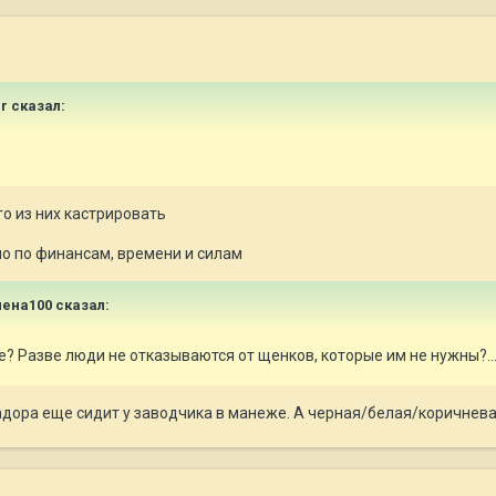
br
сказал:
го из них кастрировать
но по финансам, времени и силам
лена100
сказал:
? Разве люди не отказываются от щенков, которые им не нужны?...
дора еще сидит у заводчика в манеже. А черная/белая/коричнева