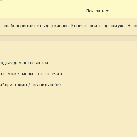
ми разберутся
Показать
что слабонервные не выдерживают. Конечно они не щенки уже. Но 
 подъездам не валяются
олне может мелкого покалечить
ны? пристроить/оставить себе?