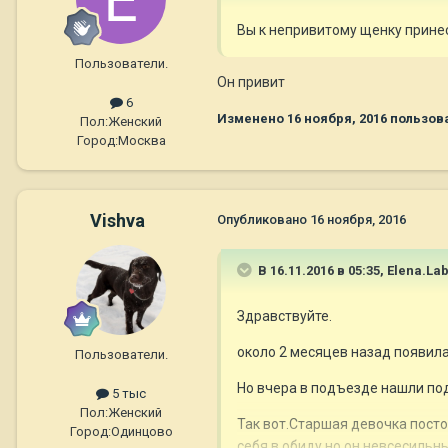
Вы к непривитому щенку прине
Пользователи.
Он привит
6
Изменено
16 ноября, 2016
пользова
Пол:
Женский
Город:
Москва
Vishva
Опубликовано
16 ноября, 2016
В 16.11.2016 в 05:35,
Elena.La
Здравствуйте.
около 2 месяцев назад появила
Пользователи.
Но вчера в подъезде нашли по
5 тыс
Пол:
Женский
Так вот.Старшая девочка посто
Город:
Одинцово
себя в обиду,но он невсесильны