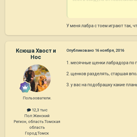
Нужно ли вмешиваться?Или са
У меня лабра с тоем играют так, 
Ксюша Хвост и
Опубликовано
16 ноября, 2016
Нос
1. месячные щенки лабрадора по
2. щенков разделять, старшая вп
3. у вас на подобрашку какие пла
Пользователи.
12,3 тыс
Пол:
Женский
Регион, область:
Томская
область
Город:
Томск