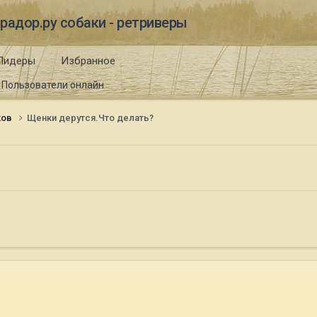
радор.ру собаки - ретриверы
Лидеры
Избранное
Пользователи онлайн
ков
Щенки дерутся.Что делать?