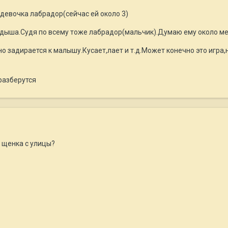
девочка лабрадор(сейчас ей около 3)
дыша.Судя по всему тоже лабрадор(мальчик).Думаю ему около ме
о задирается к малышу.Кусает,лает и т.д.Может конечно это игра
разберутся
 щенка с улицы?