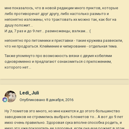
мне показалось, что в новой редакции много пунктов, которые
либо противоречат друг другу, либо настолько размыто и
непонятно изложены, что трактовать их можно так, как бог на
душу положит...
И да, 7 раз и до 9 лет... размноженцы, вэлкам... :(
непонятно про питомники и приставки - такие кружева развесили,
что не продраться. Клеймение и чипирование - отдельная тема.
Также упомянуто про возможность вязки с двумя кобелями
одновременно и предлагают ознакомиться с приложением,
которого нет...
Ledi_Juli
Опубликовано
8 декабря, 2016
Ну 7 пометов это много, но мне кажется и до этого большинство
заводчиков не стремились выбрать 6 пометов то... А вот до 9 лет
имхо очень правильно. Здоровая сука вполне способна родить, и
имхо это уже показатель ее здоровья, если она еще рожает в этом