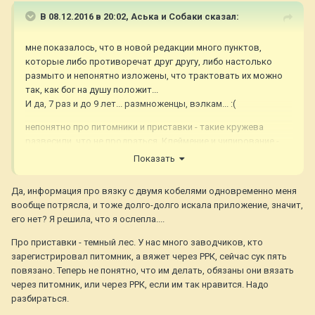
В 08.12.2016 в 20:02,
Аська и Собаки
сказал:
мне показалось, что в новой редакции много пунктов,
которые либо противоречат друг другу, либо настолько
размыто и непонятно изложены, что трактовать их можно
так, как бог на душу положит...
И да, 7 раз и до 9 лет... размноженцы, вэлкам... :(
непонятно про питомники и приставки - такие кружева
развесили, что не продраться. Клеймение и чипирование -
отдельная тема.
Показать
Также упомянуто про возможность вязки с двумя кобелями
Да, информация про вязку с двумя кобелями одновременно меня
одновременно и предлагают ознакомиться с приложением,
вообще потрясла, и тоже долго-долго искала приложение, значит,
которого нет...
его нет? Я решила, что я ослепла....
Про приставки - темный лес. У нас много заводчиков, кто
зарегистрировал питомник, а вяжет через РРК, сейчас сук пять
повязано. Теперь не понятно, что им делать, обязаны они вязать
через питомник, или через РРК, если им так нравится. Надо
разбираться.