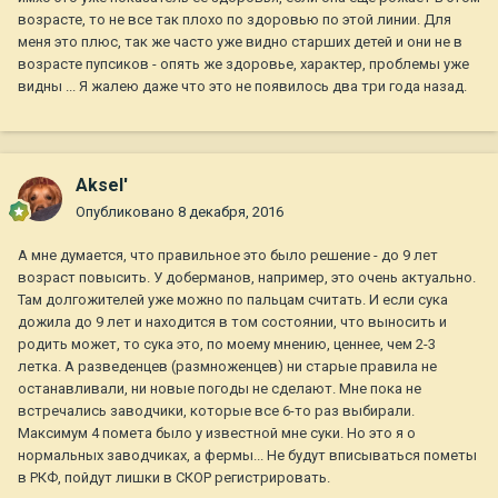
возрасте, то не все так плохо по здоровью по этой линии. Для
меня это плюс, так же часто уже видно старших детей и они не в
возрасте пупсиков - опять же здоровье, характер, проблемы уже
видны ... Я жалею даже что это не появилось два три года назад.
Aksel'
Опубликовано
8 декабря, 2016
А мне думается, что правильное это было решение - до 9 лет
возраст повысить. У доберманов, например, это очень актуально.
Там долгожителей уже можно по пальцам считать. И если сука
дожила до 9 лет и находится в том состоянии, что выносить и
родить может, то сука это, по моему мнению, ценнее, чем 2-3
летка. А разведенцев (размноженцев) ни старые правила не
останавливали, ни новые погоды не сделают. Мне пока не
встречались заводчики, которые все 6-то раз выбирали.
Максимум 4 помета было у известной мне суки. Но это я о
нормальных заводчиках, а фермы... Не будут вписываться пометы
в РКФ, пойдут лишки в СКОР регистрировать.