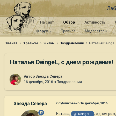
Лаб
На сайт
Обзор
Активность
Форумы
Правила
Модераторы
Главная
О разном
Жизнь
Поздравления
Наталья DeingeL
Наталья DeingeL, с днем рождения!
Автор
Звезда Севера
16 декабря, 2016
в
Поздравления
Звезда Севера
Опубликовано
16 декабря, 2016
Наташа,
, с днем ро
@_DeingeL_