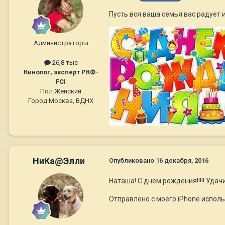
Пусть вся ваша семья вас радует 
Администраторы
26,8 тыс
Кинолог, эксперт РКФ-
FCI
Пол:
Женский
Город:
Москва, ВДНХ
НиКа@Элли
Опубликовано
16 декабря, 2016
Наташа! С днём рождения!!!!! Уда
Отправлено с моего iPhone исполь