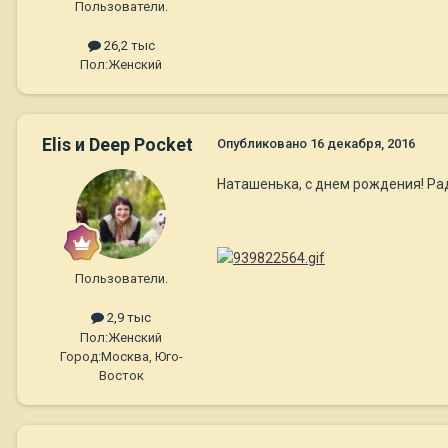
Пользователи.
26,2 тыс
Пол:
Женский
Elis и Deep Pocket
Опубликовано
16 декабря, 2016
Наташенька, с днем рождения! Рад
Пользователи.
2,9 тыс
Пол:
Женский
Город:
Москва, Юго-
Восток