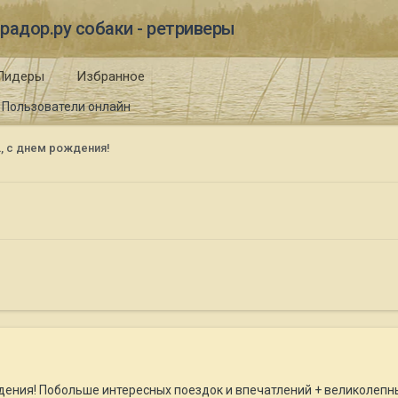
радор.ру собаки - ретриверы
Лидеры
Избранное
Пользователи онлайн
, с днем рождения!
ждения! Побольше интересных поездок и впечатлений + великолеп