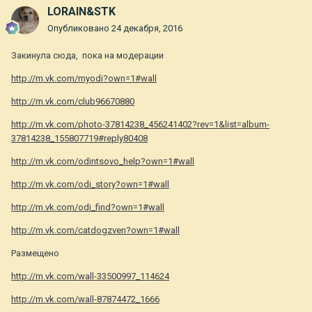
LORAIN&STK
Опубликовано
24 декабря, 2016
Закинула сюда, пока на модерации
http://m.vk.com/myodi?own=1#wall
http://m.vk.com/club96670880
http://m.vk.com/photo-37814238_456241402?rev=1&list=album-
37814238_155807719#reply80408
http://m.vk.com/odintsovo_help?own=1#wall
http://m.vk.com/odi_story?own=1#wall
http://m.vk.com/odi_find?own=1#wall
http://m.vk.com/catdogzven?own=1#wall
Размещено
http://m.vk.com/wall-33500997_114624
http://m.vk.com/wall-87874472_1666