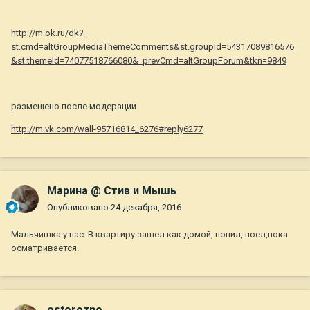
http://m.ok.ru/dk?
st.cmd=altGroupMediaThemeComments&st.groupId=54317089816576
&st.themeId=74077518766080&_prevCmd=altGroupForum&tkn=9849
размещено после модерации
http://m.vk.com/wall-95716814_6276#reply6277
Марина @ Стив и Мышь
Опубликовано
24 декабря, 2016
Мальчишка у нас. В квартиру зашел как домой, попил, поел,пока
осматривается.
ostorozno