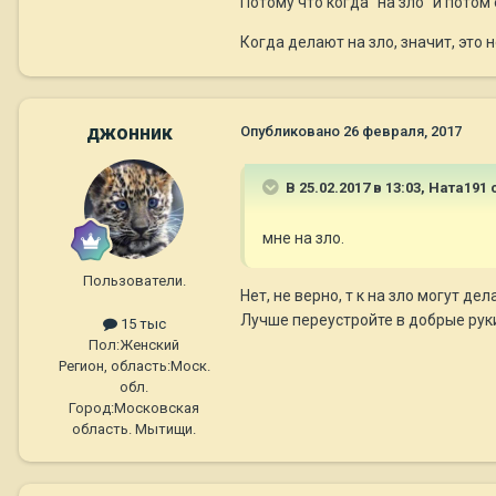
Потому что когда "на зло" и пото
Когда делают на зло, значит, это н
джонник
Опубликовано
26 февраля, 2017
В 25.02.2017 в 13:03,
Ната191
с
мне на зло.
Пользователи.
Нет, не верно, т к на зло могут д
Лучше переустройте в добрые руки
15 тыс
Пол:
Женский
Регион, область:
Моск.
обл.
Город:
Московская
область. Мытищи.