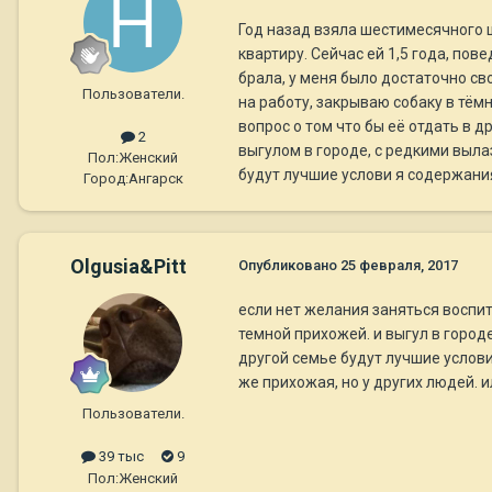
Год назад взяла шестимесячного щ
квартиру. Сейчас ей 1,5 года, пов
брала, у меня было достаточно св
Пользователи.
на работу, закрываю собаку в тёмн
вопрос о том что бы её отдать в д
2
выгулом в городе, с редкими вылаз
Пол:
Женский
будут лучшие услови я содержани
Город:
Ангарск
Olgusia&Pitt
Опубликовано
25 февраля, 2017
если нет желания заняться воспит
темной прихожей. и выгул в городе
другой семье будут лучшие услов
же прихожая, но у других людей. и
Пользователи.
39 тыс
9
Пол:
Женский