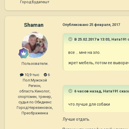
Город:
Будапешт
Shaman
Опубликовано
25 февраля, 2017
В 25.02.2017 в 13:03,
Ната191
с
все ... мне на зло.
жрет мебель, потом ее вывора
Пользователи.
10,9 тыс
6
Пол:
Мужской
Регион,
6 часов назад, Ната191 сказ
область:
Кинолог,
спортсмен, тренер,
судья по Обидиенс
что лучше для собаки
Город:
Нерезиновск,
Преображенка
Лучше отдать.