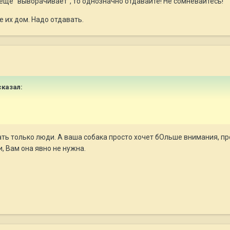
м еще "выворачивает", то однозначно отдавайте! Не сомневайтесь!
е их дом. Надо отдавать.
казал:
елать только люди. А ваша собака просто хочет бОльше внимания, пр
, Вам она явно не нужна.