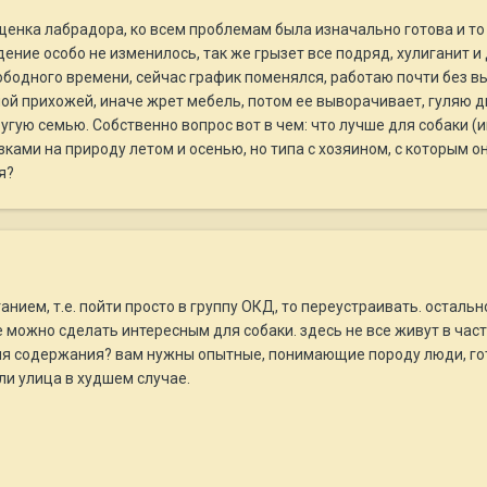
енка лабрадора, ко всем проблемам была изначально готова и то 
едение особо не изменилось, так же грызет все подряд, хулиганит и 
ободного времени, сейчас график поменялся, работаю почти без вы
ой прихожей, иначе жрет мебель, потом ее выворачивает, гуляю два
ругую семью. Собственно вопрос вот в чем: что лучше для собаки (
ками на природу летом и осенью, но типа с хозяином, с которым он
я?
анием, т.е. пойти просто в группу ОКД, то переустраивать. осталь
 можно сделать интересным для собаки. здесь не все живут в частн
ия содержания? вам нужны опытные, понимающие породу люди, гото
ли улица в худшем случае.