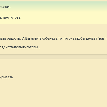
казал:
ально готова
ть радость...А Вы мстите собаке,за то что она якобы делает "назло"
 действительно готовы...
акрывать