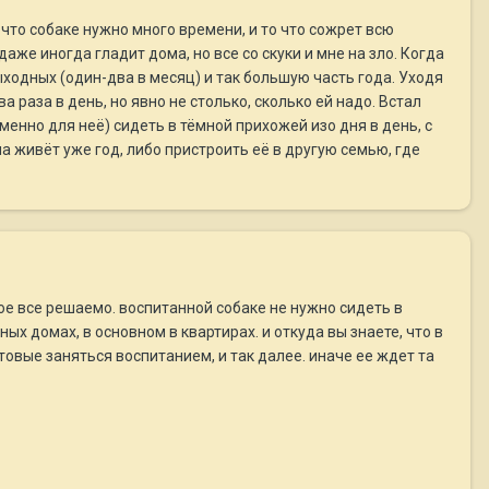
что собаке нужно много времени, и то что сожрет всю
даже иногда гладит дома, но все со скуки и мне на зло. Когда
ходных (один-два в месяц) и так большую часть года. Уходя
 раза в день, но явно не столько, сколько ей надо. Встал
именно для неё) сидеть в тёмной прихожей изо дня в день, с
а живёт уже год, либо пристроить её в другую семью, где
ное все решаемо. воспитанной собаке не нужно сидеть в
ых домах, в основном в квартирах. и откуда вы знаете, что в
вые заняться воспитанием, и так далее. иначе ее ждет та