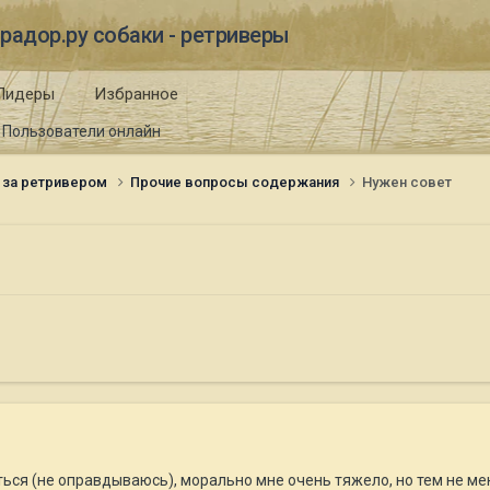
радор.ру собаки - ретриверы
Лидеры
Избранное
Пользователи онлайн
 за ретривером
Прочие вопросы содержания
Нужен совет
ться (не оправдываюсь), морально мне очень тяжело, но тем не мен