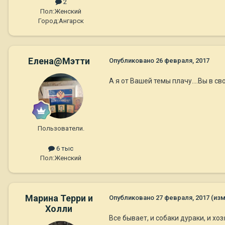
2
Пол:
Женский
Город:
Ангарск
Елена@Мэтти
Опубликовано
26 февраля, 2017
А я от Вашей темы плачу....Вы в с
Пользователи.
6 тыс
Пол:
Женский
Марина Терри и
Опубликовано
27 февраля, 2017
(из
Холли
Все бывает, и собаки дураки, и хо