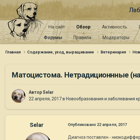
Лаб
На сайт
Обзор
Активность
Форумы
Правила
Модераторы
Главная
Содержание, уход, выращивание
Ветеринария
Нов
Матоцистома. Нетрадиционнные (н
Автор
Selar
22 апреля, 2017
в
Новообразования и заболевания к
Selar
Опубликовано
22 апреля, 2017
Диагноз поставлен - низкодиффер