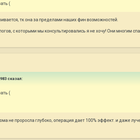
ать (
ривается, тк она за пределами наших фин возможностей.
гов, с которыми мы консультировались я не хочу! Они многим спаса
983
сказал:
ать (
тома не проросла глубоко, операция дает 100% эффект. и даже луч