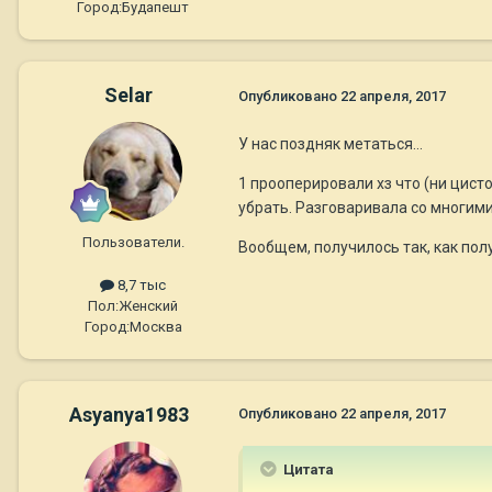
Город:
Будапешт
Selar
Опубликовано
22 апреля, 2017
У нас поздняк метаться...
1 прооперировали хз что (ни цисто
убрать. Разговаривала со многими 
Пользователи.
Вообщем, получилось так, как полу
8,7 тыс
Пол:
Женский
Город:
Москва
Asyanya1983
Опубликовано
22 апреля, 2017
Цитата