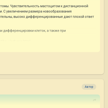
итомы. Чувствительность мастоцитом к дистанционной
и. С увеличением размера новообразования
ительны, высоко дифференцированные дают плохой ответ
ни дифференцировки клеток, а также при
tika-i-lechenie.html
Автор