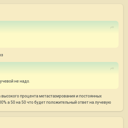
оз
учевой не надо.
зза высокого процента метастазирования и постоянных
100% а 50 на 50 что будет положительный ответ на лучевую