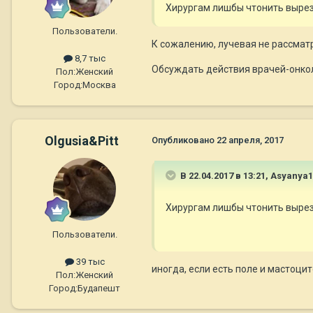
Хирургам лишбы чтонить вырез
Пользователи.
К сожалению, лучевая не рассмат
8,7 тыс
Обсуждать действия врачей-онколо
Пол:
Женский
Город:
Москва
Olgusia&Pitt
Опубликовано
22 апреля, 2017
В 22.04.2017 в 13:21,
Asyanya1
Хирургам лишбы чтонить вырез
Пользователи.
39 тыс
иногда, если есть поле и мастоци
Пол:
Женский
Город:
Будапешт