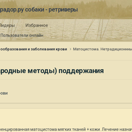
радор.ру собаки - ретриверы
Лидеры
Избранное
Пользователи онлайн
ообразования и заболевания крови
Матоцистома. Нетрадиционнн
ародные методы) поддержания
рови
енцированная матоцистома мягких тканей + кожи. Лечение назнач