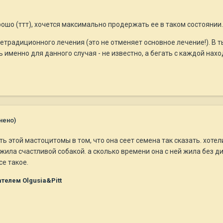
рошо (ттт), хочется максимально продержать ее в таком состоянии
етрадиционного лечения (это не отменяет основное лечение!). В ты
 именно для данного случая - не известно, а бегать с каждой находк
нено)
ть этой мастоцитомы в том, что она сеет семена так сказать. хотел
жила счастливой собакой. а сколько времени она с ней жила без диа
се такое.
телем Olgusia&Pitt