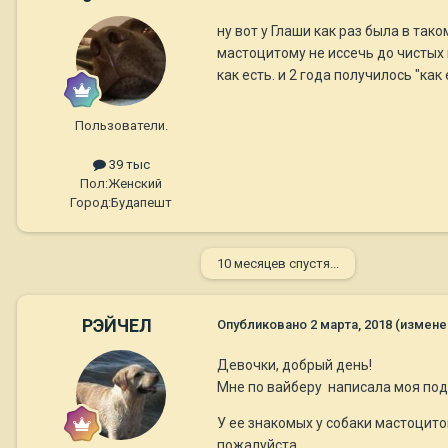
ну вот у Глаши как раз была в так
мастоцитому не иссечь до чистых к
как есть. и 2 года получилось "как 
Пользователи.
39 тыс
Пол:
Женский
Город:
Будапешт
10 месяцев спустя...
РЭЙЧЕЛ
Опубликовано
2 марта, 2018
(измене
Девочки, добрый день!
Мне по вайберу написала моя подр
У ее знакомых у собаки мастоцито
пожалуйста...