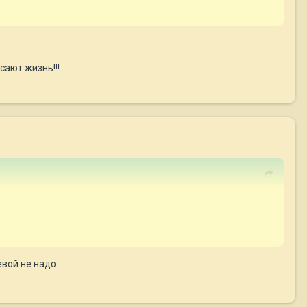
ют жизнь!!!...
евой не надо.