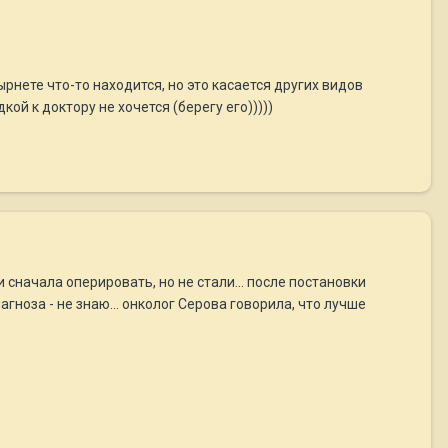
.
рнете что-то находится, но это касается других видов
ой к доктору не хочется (берегу его)))))
и сначала оперировать, но не стали... после постановки
гноза - не знаю... онколог Серова говорила, что лучше