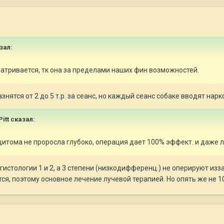
зал:
атривается, тк она за пределами наших фин возможностей.
знятся от 2 до 5 т.р. за сеанс, но каждый сеанс собаке вводят нарк
itt
сказал:
оцитома не проросла глубоко, операция дает 100% эффект. и даже л
 гистологии 1 и 2, а 3 степени (низкодифференц.) не оперируют и
ся, поэтому основное лечение лучевой терапией. Но опять же не 