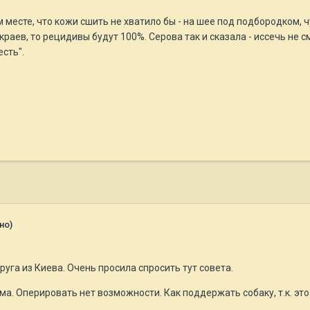
ом месте, что кожи сшить не хватило бы - на шее под подбородком, 
раев, то рецидивы будут 100%. Серова так и сказала - иссечь не см
есть".
но)
уга из Киева. Очень просила спросить тут совета.
ма. Оперировать нет возможности. Как поддержать собаку, т.к. эт