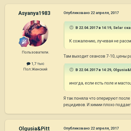
Asyanya1983
Опубликовано
22 апреля, 2017
В 22.04.2017 в 14:19,
Selar
ска
К сожалению, лучевая не рассм
Пользователи.
Там выходит сеансов 7-10, цены ра
1,7 тыс
Пол:
Женский
В 22.04.2017 в 14:29,
Olgusia&P
иногда, если есть поле и маст
Я так поняла что оперируют после
рецидивов. И химии плохо поддает
Olgusia&Pitt
Опубликовано
22 апреля, 2017