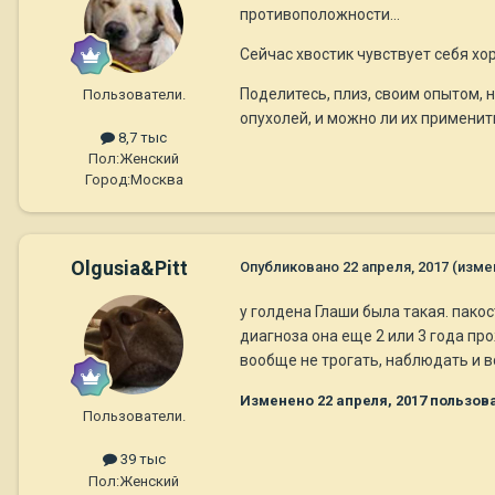
противоположности...
Сейчас хвостик чувствует себя хо
Поделитесь, плиз, своим опытом, н
Пользователи.
опухолей, и можно ли их применить
8,7 тыс
Пол:
Женский
Город:
Москва
Olgusia&Pitt
Опубликовано
22 апреля, 2017
(изме
у голдена Глаши была такая. пакос
диагноза она еще 2 или 3 года про
вообще не трогать, наблюдать и в
Изменено
22 апреля, 2017
пользова
Пользователи.
39 тыс
Пол:
Женский