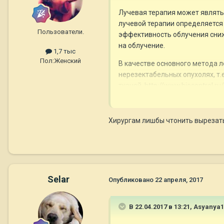
Лучевая терапия может являть
лучевой терапии определяется
Пользователи.
эффективность облучения сни
на облучение.
1,7 тыс
Пол:
Женский
В качестве основного метода 
нерезектабельных опухолях, т
тканей.
http://www.biocontrol.ru
Хирургам лишбы чтонить вырезать
Selar
Опубликовано
22 апреля, 2017
В 22.04.2017 в 13:21,
Asyanya1