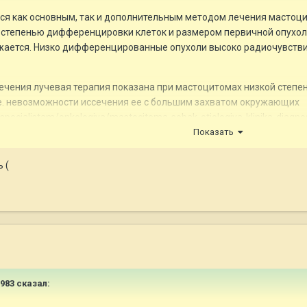
ся как основным, так и дополнительным методом лечения мастоц
 степенью дифференцировки клеток и размером первичной опухол
жается. Низко дифференцированные опухоли высоко радиочувств
лечения лучевая терапия показана при мастоцитомах низкой степе
.е. невозможности иссечения ее с большим захватом окружающих
/specialistam/onkologiya/mastocitoma-sobak-etiologiya-klinika-diagnos
Показать
 (
983
сказал: