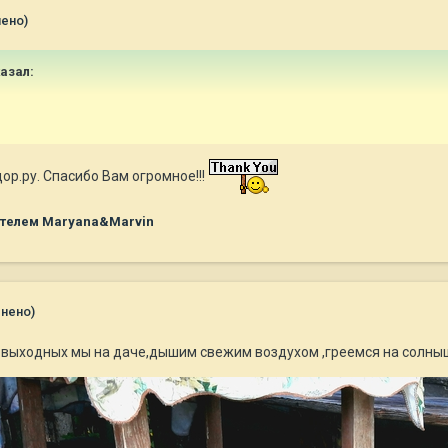
ено)
азал:
ор.ру. Спасибо Вам огромное!!!
телем Maryana&Marvin
нено)
а выходных мы на даче,дышим свежим воздухом ,греемся на солныш