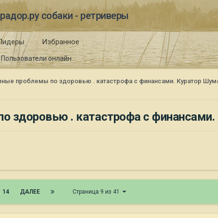
радор.ру собаки - ретриверы
Лидеры
Избранное
Пользователи онлайн
ёзные проблемы по здоровью . катастрофа с финансами. Куратор Шум
по здоровью . катастрофа с финансами
14
ДАЛЕЕ
Страница 9 из 41