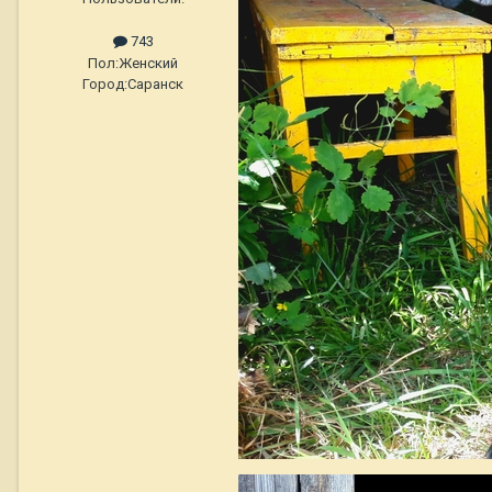
743
Пол:
Женский
Город:
Саранск