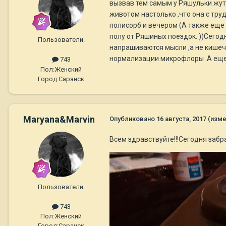
вызвав тем самым у Ряшульки жутк
животом настолько ,что она с тру
полисорб и вечером (А также еще 
полу от Ряшиных поездок. ))Сего
Пользователи.
напрашиваются мысли ,а не кишеч
нормализации микрофлоры .А еще Р
743
Пол:
Женский
Город:
Саранск
Maryana&Marvin
Опубликовано
16 августа, 2017
(изме
Всем здравствуйте!!!Сегодня забр
Пользователи.
743
Пол:
Женский
Город:
Саранск