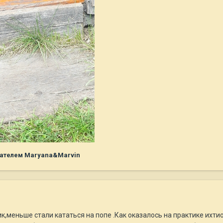
ателем Maryana&Marvin
к,меньше стали кататься на попе .Как оказалось на практике их