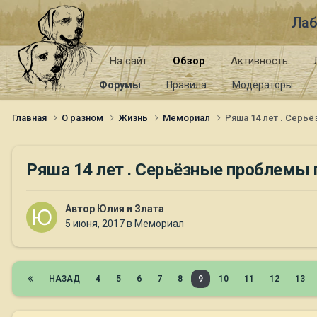
Лаб
На сайт
Обзор
Активность
Форумы
Правила
Модераторы
Главная
О разном
Жизнь
Мемориал
Ряша 14 лет . Серь
Ряша 14 лет . Серьёзные проблемы 
Автор
Юлия и Злата
5 июня, 2017
в
Мемориал
НАЗАД
4
5
6
7
8
9
10
11
12
13