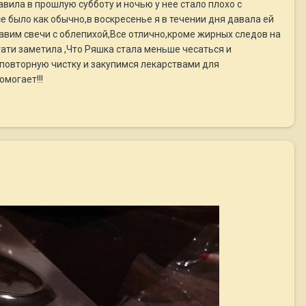
авила в прошлую субботу и ночью у нее стало плохо с
е было как обычно,в воскресенье я в течении дня давала ей
тавим свечи с облепихой,Все отлично,кроме жирных следов на
ати заметила ,Что Ряшка стала меньше чесаться и
повторную чистку и закупимся лекарствами для
могает!!!