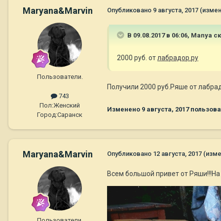
Maryana&Marvin
Опубликовано
9 августа, 2017
(измен
В 09.08.2017 в 06:06,
Manya
ск
2000 руб. от
лабрадор.ру
Пользователи.
Получили 2000 руб.Ряше от лабрад
743
Пол:
Женский
Изменено
9 августа, 2017
пользова
Город:
Саранск
Maryana&Marvin
Опубликовано
12 августа, 2017
(изме
Всем большой привет от Ряши!!!Н
Пользователи.