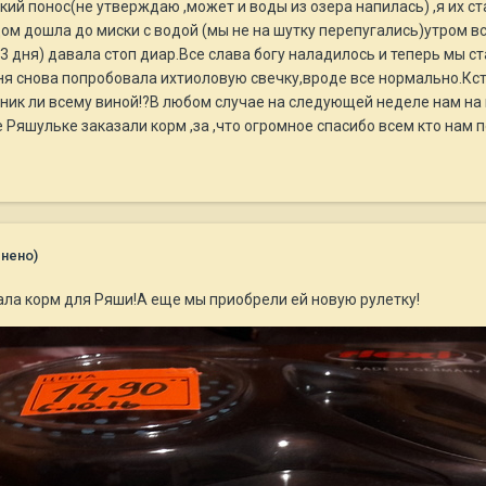
ий понос(не утверждаю ,может и воды из озера напилась) ,я их ст
дом дошла до миски с водой (мы не на шутку перепугались)утром вс
3 дня) давала стоп диар.Все слава богу наладилось и теперь мы с
дня снова попробовала ихтиоловую свечку,вроде все нормально.Кст
ник ли всему виной!?В любом случае на следующей неделе нам на 
яшульке заказали корм ,за ,что огромное спасибо всем кто нам по
нено)
ала корм для Ряши!А еще мы приобрели ей новую рулетку!