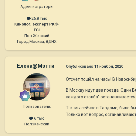
Администраторы
26,8 тыс
Кинолог, эксперт РКФ-
FCI
Пол:
Женский
Город:
Москва, ВДНХ
Елена@Мэтти
Опубликовано
11 ноября, 2020
Отсчёт пошёл на часы! В Новосибир
В Москву идут два поезда. Один В
каждого столба" останавливается
Пользователи.
Т. к. мы сейчас в Талдоме, было 
Только вот вопрос, останавливают
6 тыс
Пол:
Женский