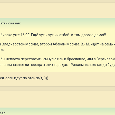
этти
сказал:
бирске уже 16.00! Ещё чуть-чуть и отбой. А там дорога домой!
н Владивосток-Москва, второй Абакан-Москва. В.- М. идёт на семь 
ся.
о бы неплохо перехватить сынулю или в Ярославле, или в Сергиево
танавливаются ли поезда в этих городах....Узнаем только когда бу
, если идут по этой ж/д. )))
зал: