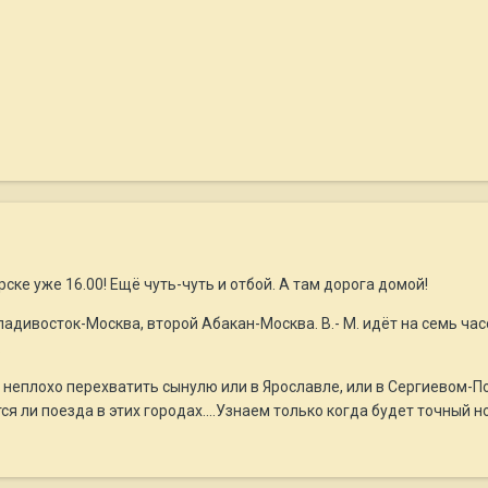
ске уже 16.00! Ещё чуть-чуть и отбой. А там дорога домой!
ладивосток-Москва, второй Абакан-Москва. В.- М. идёт на семь час
.
бы неплохо перехватить сынулю или в Ярославле, или в Сергиевом-П
ся ли поезда в этих городах....Узнаем только когда будет точный 