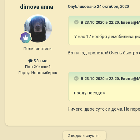
dimova anna
Опубликовано
24 октября, 2020
В 23.10.2020 в 22:20,
Елена@М
У нас 12 ноября демобилизаци
Пользователи.
Вот и год пролетел! Очень быстро с
5,3 тыс
Пол:
Женский
Город:
Новосибирск
В 23.10.2020 в 22:20,
Елена@М
поеду поездом
Ничего, двое суток и дома. Не пе
2 недели спустя...