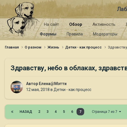
Лаб
На сайт
Обзор
Активность
Форумы
Правила
Модераторы
Главная
О разном
Жизнь
Детки - как процесс
Здравству,
Здравству, небо в облаках, здравств
Автор
Елена@Мэтти
12 мая, 2018
в
Детки - как процесс
НАЗАД
2
3
4
5
6
7
Страница 7 из 7