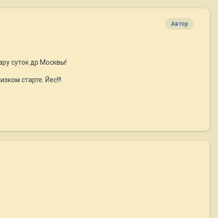
Автор
ру суток др Москвы!
зком старте. Йес!!!