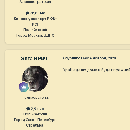
Администраторы
26,8 тыс
Кинолог, эксперт РКФ-
FCI
Пол:
Женский
Город:
Москва, ВДНХ
Элга и Рич
Опубликовано
6 ноября, 2020
Ура!Неделю дома и будет прежний
Пользователи.
2,9 тыс
Пол:
Женский
Город:
Санкт-Петербург,
Стрельна.