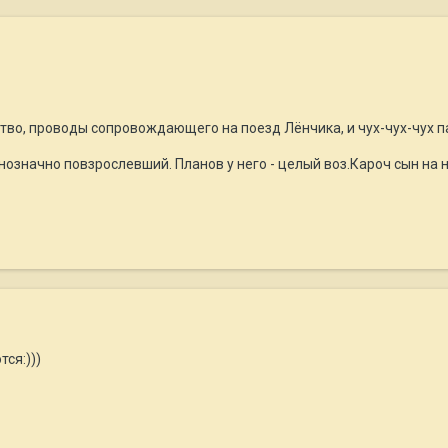
тво, проводы сопровождающего на поезд Лёнчика, и чух-чух-чух па
означно повзрослевший. Планов у него - целый воз.Кароч сын на ни
ся:)))