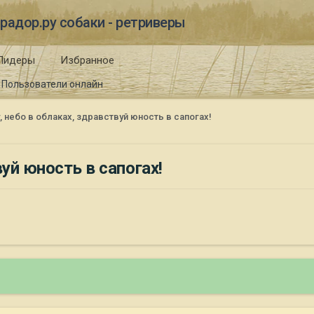
радор.ру собаки - ретриверы
Лидеры
Избранное
Пользователи онлайн
 небо в облаках, здравствуй юность в сапогах!
уй юность в сапогах!