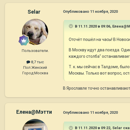
Selar
Опубликовано
11 ноября, 2020
В 11.11.2020 в 09:06,
Елена@М
Отсчёт пошёл на часы! В Новоси
В Москву идут два поезда. Оди
Пользователи.
каждого столба" останавливает
8,7 тыс
Т. к. мы сейчас в Талдоме, был
Пол:
Женский
Москвы. Только вот вопрос, ос
Город:
Москва
В Ярославле точно останавливаются
Елена@Мэтти
Опубликовано
11 ноября, 2020
В 11.11.2020 в 09:22,
Selar
ска