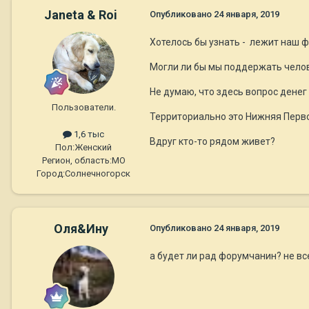
Janeta & Roi
Опубликовано
24 января, 2019
Хотелось бы узнать - лежит наш 
Могли ли бы мы поддержать челове
Не думаю, что здесь вопрос денег
Пользователи.
Территориально это Нижняя Перво
1,6 тыс
Вдруг кто-то рядом живет?
Пол:
Женский
Регион, область:
МО
Город:
Солнечногорск
Оля&Ину
Опубликовано
24 января, 2019
а будет ли рад форумчанин? не вс