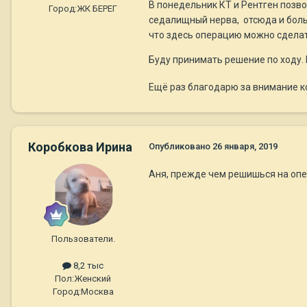
В понедельник КТ и Рентген позв
Город:
ЖК БЕРЕГ
седалищный нерва, отсюда и боль
что здесь операцию можно сделат
Буду принимать решение по ходу. 
Ещё раз благодарю за внимание к
Коробкова Ирина
Опубликовано
26 января, 2019
Аня, прежде чем решишься на опе
Пользователи.
8,2 тыс
Пол:
Женский
Город:
Москва