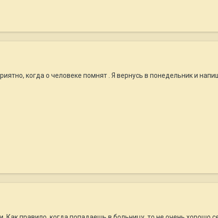
иятно, когда о человеке помнят . Я вернусь в понедельник и напиш
и. Как правило, когда попадаешь в больницу, то не очень хорошо с