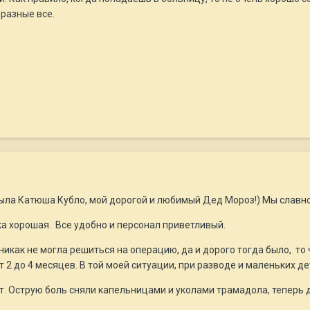
 разные все.
была Катюша Кубло, мой дорогой и любимый Дед Мороз!) Мы славн
ика хорошая. Все удобно и персонал приветливый.
никак не могла решиться на операцию, да и дорого тогда было, то 
 2 до 4 месяцев. В той моей ситуации, при разводе и маленьких де
. Острую боль сняли капельницами и уколами трамадола, теперь