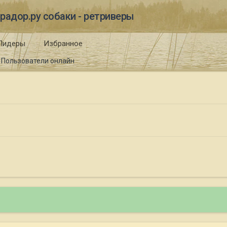
радор.ру собаки - ретриверы
Лидеры
Избранное
Пользователи онлайн