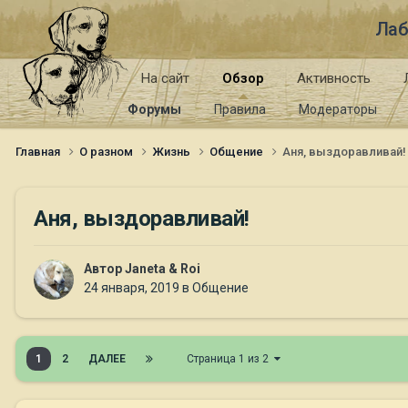
Лаб
На сайт
Обзор
Активность
Форумы
Правила
Модераторы
Главная
О разном
Жизнь
Общение
Аня, выздоравливай!
Аня, выздоравливай!
Автор
Janeta & Roi
24 января, 2019
в
Общение
1
2
ДАЛЕЕ
Страница 1 из 2