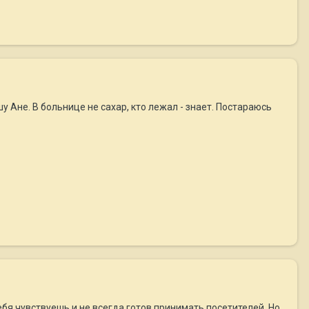
у Ане. В больнице не сахар, кто лежал - знает. Постараюсь
ебя чувствуешь и не всегда готов принимать посетителей. Но