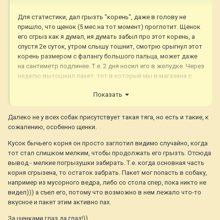
Для статистики, дал грызть "корень", даже в голову не
пришло, что щенок (5 мес на тот момент) проглотит. Щенок
его сгрыз как я думал, ия думать забыл про этот корень, а
спустя 2е суток, утром слышу тошнит, смотрю срыгнул этот
корень размером с фалангу большого пальца, может даже
на сантиметр подлинее. Т.е. 2 дня носил его в желудке. Через
неделю вытошнил пакет, тот в который мы в магазине с
рулона отрываем, например для овощей. Можно считать
Показать
что повезло, следим как можем, все убираем, но отчего же
такая тяга к самоуничтожению у собак?
Далеко не у всех собак присутствует такая тяга, но есть и такие, к
сожалению, особенно щенки.
Кусок бычьего корня он просто заглотил видимо случайно, когда
тот стал слишком мелким, чтобы продолжать его грызть. Отсюда
вывод - мелкие погрызушки забирать. Т.е. когда основная часть
корня сгрызена, то остаток забрать. Пакет мог попасть в собаку,
например из мусорного ведра, либо со стола спер, пока никто не
видел))) а съел его, потому что возможно в нем лежало что-то
вкусное и пакет этим активно пах.
За щенками глаз да глаз!))