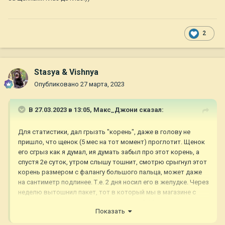
2
Stasya & Vishnya
Опубликовано
27 марта, 2023
В 27.03.2023 в 13:05,
Макс_Джони
сказал:
Для статистики, дал грызть "корень", даже в голову не
пришло, что щенок (5 мес на тот момент) проглотит. Щенок
его сгрыз как я думал, ия думать забыл про этот корень, а
спустя 2е суток, утром слышу тошнит, смотрю срыгнул этот
корень размером с фалангу большого пальца, может даже
на сантиметр подлинее. Т.е. 2 дня носил его в желудке. Через
неделю вытошнил пакет, тот в который мы в магазине с
рулона отрываем, например для овощей. Можно считать
Показать
что повезло, следим как можем, все убираем, но отчего же
такая тяга к самоуничтожению у собак?