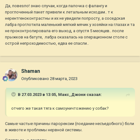
Да, повезло! знаю случаи, когда палочка с фалангу и
проглоченный пакет привели к летальным исходам.. т к
нерентгеноконтрастны и их не увидели попросту, а соседская
лабра проглотила маленький мягкий мячик у хозяйки на глазах и та
не проконтролировала его выход, а спустя 5 месяцев.. после
прыжков на батуте, лабра оказалась на операционном столе с
острой непроходимостью, едва ее спасли..
Shaman
Опубликовано
28 марта, 2023
В 27.03.2023 в 13:05,
Макс_Джони
сказал:
отчего же такая тяга к самоуничтожению у собак?
Самые частые причины парорексии (поедание несъедобного) боли
в животе и проблемы нервной системы.