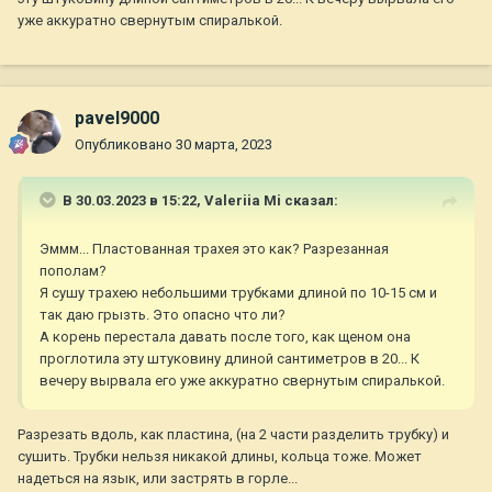
уже аккуратно свернутым спиралькой.
pavel9000
Опубликовано
30 марта, 2023
В 30.03.2023 в 15:22,
Valeriia Mi
сказал:
Эммм... Пластованная трахея это как? Разрезанная
пополам?
Я сушу трахею небольшими трубками длиной по 10-15 см и
так даю грызть. Это опасно что ли?
А корень перестала давать после того, как щеном она
проглотила эту штуковину длиной сантиметров в 20... К
вечеру вырвала его уже аккуратно свернутым спиралькой.
Разрезать вдоль, как пластина, (на 2 части разделить трубку) и
сушить. Трубки нельзя никакой длины, кольца тоже. Может
надеться на язык, или застрять в горле...