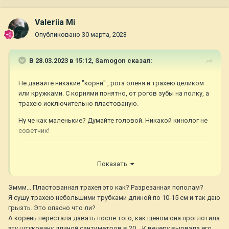
Valeriia Mi
Опубликовано
30 марта, 2023
В 28.03.2023 в 15:12,
Samogon
сказал:
Не давайте никакие "корни" , рога оленя и трахею целиком
или кружками. С корнями понятно, от рогов зубы на полку, а
трахею исключительно пластованую.
Ну че как маленькие? Думайте головой. Никакой кинолог не
советчик!
Показать
Эммм... Пластованная трахея это как? Разрезанная пополам?
Я сушу трахею небольшими трубками длиной по 10-15 см и так даю
грызть. Это опасно что ли?
А корень перестала давать после того, как щеном она проглотила
эту штуковину длиной сантиметров в 20... К вечеру вырвала его