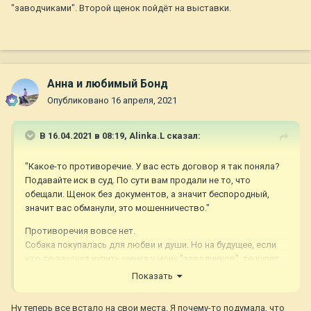
"заводчиками". Второй щенок пойдёт на выставки.
Анна и любимый Бонд
Опубликовано
16 апреля, 2021
В 16.04.2021 в 08:19,
Alinka.L
сказал:
"Какое-то противоречие. У вас есть договор я так поняла?
Подавайте иск в суд. По сути вам продали не то, что
обещали. Щенок без документов, а значит беспородный,
значит вас обманули, это мошенничество."
Противоречия вовсе нет.
Собака покупалась для любви и души. Но на будущее, если
кто-то захочет купить щенка у моих "заводчиков", то купят
только диванную собаку.
Показать
На данном этапе вопрос с документами решается, мне надо
подождать месяц, пока внесут помёт в РКФ. Но по сути, если
Ну теперь все встало на свои места. Я почему-то подумала, что