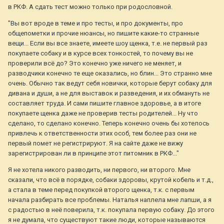
в РКФ. А сдать тест можно только при родословной.
"Вы вот вроде в теме и про тесты, и про документы, про
общепометки и прочие нюансы, но пишите какие-то странные
вещи... Если вы все знаете, имеете шоу щенка, т.е. не первый раз
покупаете собаку и в курсе всех тонкостей, то почему вы не
проверили всё до? Это конечно уже ничего не меняет, и
разводчики конечно те еще оказались, но блин... Это странно мне
очень. Обычно так ведут себя новички, которые берут собаку для
дивана и души, а не для выставок и разведения, и их обмануть не
составляет труда. И сами пишите главное здоровье, а в итоге
покупаете щенка даже не проверив тесты родителей... Ну что
сделано, то сделано конечно. Теперь конечно очень бы хотелось
привлечь к ответственности этих особ, тем более раз они не
первый помет не регистрируют. Я на сайте даже не вижу
зарегистрирован ли в принципе этот питомник в РКФ..."
Я не хотела никого разводить, ни первого, ни второго. Мне
сказали, что всё в порядке, собаки здоровы, крутой кобель и т.д.,
а стала в теме перед покупкой второго щенка, т.к. с первым
начала разбирать все проблемы. Наталья наплела мне лапши, а я
с радостью в неё поверила, т.к. покупала первую собаку. До этого
я не думала, что существуют такие люди, которые называются