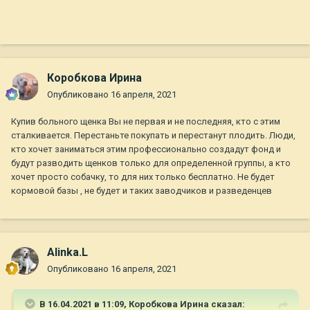
конечно. Теперь конечно очень бы хотелось привлечь к
ответственности этих особ, тем более раз они не первый
помет не регистрируют. Я на сайте даже не вижу
зарегистрирован ли в принципе этот питомник в РКФ..."
Я не хотела никого разводить, ни первого, ни второго. Мне
Коробкова Ирина
сказали, что всё в порядке, собаки здоровы, крутой кобель
и т.д., а стала в теме перед покупкой второго щенка, т.к. с
Опубликовано
16 апреля, 2021
первым начала разбирать все проблемы. Наталья наплела
Купив больного щенка Вы не первая и не последняя, кто с этим
мне лапши, а я с радостью в неё поверила, т.к. покупала
сталкивается. Перестаньте покупать и перестанут плодить. Люди,
первую собаку. До этого я не думала, что существуют такие
кто хочет заниматься этим профессионально создадут фонд и
люди, которые называются "заводчиками". Второй щенок
будут разводить щенков только для определенной группы, а кто
пойдёт на выставки.
хочет просто собачку, то для них только бесплатно. Не будет
кормовой базы , не будет и таких заводчиков и разведенцев
Alinka.L
Опубликовано
16 апреля, 2021
В 16.04.2021 в 11:09,
Коробкова Ирина
сказал: