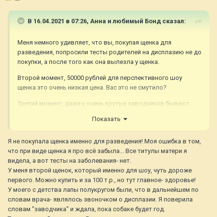
В 16.04.2021 в 07:26,
Анна и любимый Бонд
сказал:
Меня немного удивляет, что вы, покупая щенка для
разведения, попросили тесты родителей на дисплазию не до
покупки, а после того как она вылезла у щенка.
Второй момент, 50000 рублей для перспективного шоу
щенка это очень низкая цена. Вас это не смутило?
Третий момент, даже у очень крутых заводчиков бывают
щенки с дисплазией, это не предсказуемо, к сожалению. И
Показать
при продаже дисплазии просто не видно, т.к. щенок
маленький. Другой вопрос как в такой ситуации поведет
Я не покупала щенка именно для разведения! Моя ошибка в том,
себя заводчик, да. Вам не повезло, заводчик оказался
что при виде щенка я про всё забыла... Все титулы матери я
разведенцем.
видела, а вот тесты на заболевания- нет.
Кроме вашего щенка, в помете есть еще больные щенки, не
У меня второй щенок, который именно для шоу, чуть дороже
знаете?
первого. Можно купить и за 100 т.р., но тут главное- здоровье!
У моего с детства лапы полукругом были, что в дальнейшем по
Что касается не оформленного помета, вот это жесть
словам врача- являлось звоночком о дисплазии. Я поверила
конечно и надо жаловаться во все инстанции, не забивайте
словам "заводчика" и ждала, пока собаке будет год.
на это.