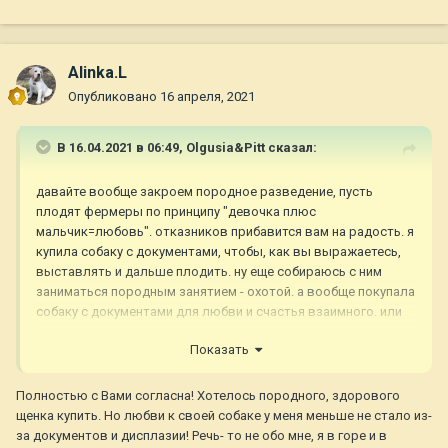
Alinka.L
Опубликовано
16 апреля, 2021
В 16.04.2021 в 06:49,
Olgusia&Pitt
сказал:
давайте вообще закроем породное разведение, пусть
плодят фермеры по принципу "девочка плюс
мальчик=любовь". отказников прибавится вам на радость. я
купила собаку с документами, чтобы, как вы выражаетесь,
выставлять и дальше плодить. ну еще собираюсь с ним
заниматься породным занятием - охотой. а вообще покупала
собаку с документами для любви и счастья взаимного. или
вы думаете, что документы только для выставок и
Показать
разведения нужны?
Полностью с Вами согласна! Хотелось породного, здорового
щенка купить. Но любви к своей собаке у меня меньше не стало из-
за документов и дисплазии! Речь- то не обо мне, я в горе и в