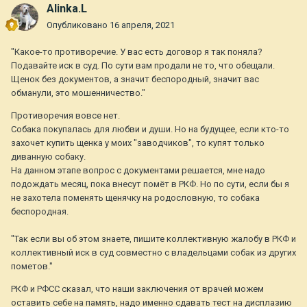
Alinka.L
Опубликовано
16 апреля, 2021
"Какое-то противоречие. У вас есть договор я так поняла?
Подавайте иск в суд. По сути вам продали не то, что обещали.
Щенок без документов, а значит беспородный, значит вас
обманули, это мошенничество."
Противоречия вовсе нет.
Собака покупалась для любви и души. Но на будущее, если кто-то
захочет купить щенка у моих "заводчиков", то купят только
диванную собаку.
На данном этапе вопрос с документами решается, мне надо
подождать месяц, пока внесут помёт в РКФ. Но по сути, если бы я
не захотела поменять щенячку на родословную, то собака
беспородная.
"Так если вы об этом знаете, пишите коллективную жалобу в РКФ и
коллективный иск в суд совместно с владельцами собак из других
пометов."
РКФ и РФСС сказал, что наши заключения от врачей можем
оставить себе на память, надо именно сдавать тест на дисплазию