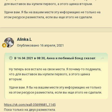
бы я не захотела поменять щенячку на родословную, то
для выставок вы купили первого, а этого щенка вторым.
собака беспородная.
Удачи вам. Я бы на вашем месте эту информацию не только на
"Так если вы об этом знаете, пишите коллективную жалобу в
этом ресурсе разместила, если вы еще этого не сделали.
РКФ и коллективный иск в суд совместно с владельцами
собак из других пометов."
РКФ и РФСС сказал, что наши заключения от врачей можем
Alinka.L
оставить себе на память, надо именно сдавать тест на
дисплазию в РКФ. А сдать тест можно только при
Опубликовано
16 апреля, 2021
родословной.
"Вы вот вроде в теме и про тесты, и про документы, про
В 16.04.2021 в 08:30,
Анна и любимый Бонд
сказал:
общепометки и прочие нюансы, но пишите какие-то
странные вещи... Если вы все знаете, имеете шоу щенка, т.е.
Ну теперь все встало на свои места. Я почему-то подумала,
не первый раз покупаете собаку и в курсе всех тонкостей, то
что для выставок вы купили первого, а этого щенка
почему вы не проверили всё до? Это конечно уже ничего не
вторым.
меняет, и разводчики конечно те еще оказались, но блин...
Удачи вам. Я бы на вашем месте эту информацию не только
Это странно мне очень. Обычно так ведут себя новички,
на этом ресурсе разместила, если вы еще этого не сделали.
которые берут собаку для дивана и души, а не для выставок
и разведения, и их обмануть не составляет труда. И сами
пишите главное здоровье, а в итоге покупаете щенка даже
https://vk.com/wall-35699681_1145
не проверив тесты родителей... Ну что сделано, то сделано
Пока только на двух разместила.