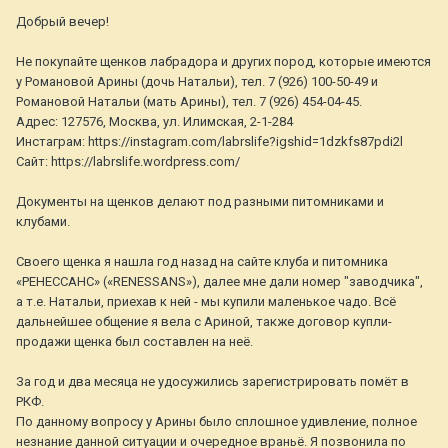
Добрый вечер!
Не покупайте щенков лабрадора и других пород, которые имеются
у Романовой Арины (дочь Натальи), тел. 7 (926) 100-50-49 и
Романовой Натальи (мать Арины), тел. 7 (926) 454-04-45.
Адрес: 127576, Москва, ул. Илимская, 2-1-284
Инстаграм: https://instagram.com/labrslife?igshid=1dzkfs87pdi2l
Сайт: https://labrslife.wordpress.com/
Документы на щенков делают под разными питомниками и
клубами.
Своего щенка я нашла год назад на сайте клуба и питомника
«РЕНЕССАНС» («RENESSANS»), далее мне дали номер "заводчика",
а т.е. Натальи, приехав к ней - мы купили маленькое чадо. Всё
дальнейшее общение я вела с Ариной, также договор купли-
продажи щенка был составлен на неё.
За год и два месяца не удосужились зарегистрировать помёт в
РКФ.
По данному вопросу у Арины было сплошное удивление, полное
незнание данной ситуации и очередное враньё. Я позвонила по