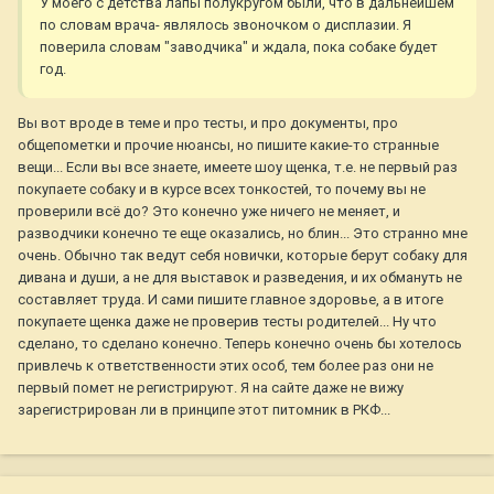
У моего с детства лапы полукругом были, что в дальнейшем
по словам врача- являлось звоночком о дисплазии. Я
поверила словам "заводчика" и ждала, пока собаке будет
год.
Вы вот вроде в теме и про тесты, и про документы, про
общепометки и прочие нюансы, но пишите какие-то странные
вещи... Если вы все знаете, имеете шоу щенка, т.е. не первый раз
покупаете собаку и в курсе всех тонкостей, то почему вы не
проверили всё до? Это конечно уже ничего не меняет, и
разводчики конечно те еще оказались, но блин... Это странно мне
очень. Обычно так ведут себя новички, которые берут собаку для
дивана и души, а не для выставок и разведения, и их обмануть не
составляет труда. И сами пишите главное здоровье, а в итоге
покупаете щенка даже не проверив тесты родителей... Ну что
сделано, то сделано конечно. Теперь конечно очень бы хотелось
привлечь к ответственности этих особ, тем более раз они не
первый помет не регистрируют. Я на сайте даже не вижу
зарегистрирован ли в принципе этот питомник в РКФ...