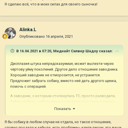
Я сделаю всё, что в моих силах для своего сыночка!
Alinka.L
Опубликовано
16 апреля, 2021
В 16.04.2021 в 07:20,
Миднайт Силвер Шадоу
сказал:
Дисплазия штука непредсказуемая, может вылезти через
чёртову уйму поколений. Другое дело отношение заводчика.
Хороший заводчик не отморозится, не устранится.
Предложит забрать собаку, вместо неё дать другого щенка,
помочь с операцией.
А заводчик, с которым столкнулась ТС, просто разводила,
бабла срубила, работу свою похерила и скрылась в тумане.
Показать
Я бы собаку в любом случае не отдала, но такое отношение,
словно продала и забыла, есть проблемы- идите лесом, это ваши