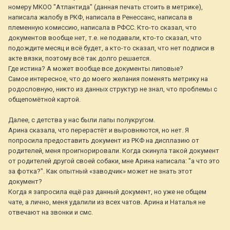
номеру МКОО "Атлантида" (данная печать стоить в метрике),
написала жалобу в РКФ, написала в Ренессанс, написала в
племенную комиссию, написала в РФСС. Кто-то сказал, что
документов вообще нет, т.е. не подавали, кто-то сказал, что
подождите месяц и всё будет, а кто-то сказал, что нет подписи в
акте вязки, поэтому всё так долго решается.
Где истина? А может вообще все документы липовые?
Самое интересное, что до моего желания поменять метрику на
родословную, никто из данных структур не знал, что проблемы с
общепомётной картой.
Далее, с детства у нас были лапы полукругом.
Арина сказала, что перерастёт и выровняются, но нет. Я
попросила предоставить документ из РКФ на дисплазию от
родителей, меня проигнорировали. Когда скинула такой документ
от родителей другой своей собаки, мне Арина написала: "а что это
за фотка?". Как опытный «заводчик» может не знать этот
документ?
Когда я запросила ещё раз данный документ, но уже не общем
чате, а лично, меня удалили из всех чатов. Арина и Наталья не
отвечают на звонки и смс.