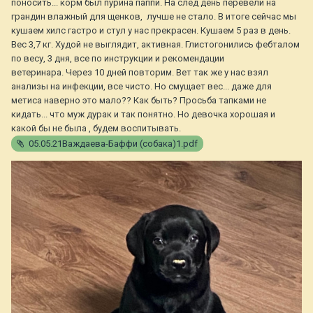
поносить... корм был пурина паппи. На след день перевели на
грандин влажный для щенков, лучше не стало. В итоге сейчас мы
кушаем хилс гастро и стул у нас прекрасен. Кушаем 5 раз в день.
Вес 3,7 кг. Худой не выглядит, активная. Глистогонились фебталом
по весу, 3 дня, все по инструкции и рекомендации
ветеринара. Через 10 дней повторим. Вет так же у нас взял
анализы на инфекции, все чисто. Но смущает вес... даже для
метиса наверно это мало?? Как быть? Просьба тапками не
кидать... что муж дурак и так понятно. Но девочка хорошая и
какой бы не была , будем воспитывать.
05.05.21Важдаева-Баффи (собака)1.pdf