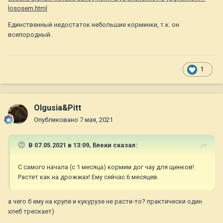
lososem.html
Единственный недостаток небольшие корминки, т.к. он
всепородный.
1
Olgusia&Pitt
Опубликовано
7 мая, 2021
В 07.05.2021 в 13:09,
Блеки
сказал:
С самого начала (с 1 месяца) кормим дог чау для щенков!
Растет как на дрожжах! Ему сейчас 6 месяцев.
а чего б ему на крупе и кукурузе не расти-то? практически один
хлеб трескает)