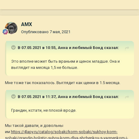
AMX
Опубликовано
7 мая, 2021
В 07.05.2021 в 10:55,
Анна и любимый Бонд
сказал:
Это вполне может быть враньем и щенок младше. Она и
выглядит на месяца 1,5 не больше.
Мне тоже так показалось. Выглядит как щенки в 1.5 месяца.
В 07.05.2021 в 11:37,
Анна и любимый Бонд
сказал:
Грандин, кстати, не плохой вроде.
Мы такой
д
авали, и довольны
им
https://4lapy.ru/catalog/sobaki/korm-sobaki/sukhoy-korm-
sobaki/grandin-holistic-suhoy-korm-dlya-shchenkov-s-yagnenkom-i-