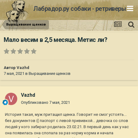
Лабрадор.ру собаки - ретриверы
Выращивание щенков
Мало весим в 2,5 месяца. Метис ли?
Автор
Vazhd
7 мая, 2021
в
Выращивание щенков
Vazhd
Опубликовано
7 мая, 2021
История такая, муж притащил щенка. Говорит не смог устоять...
без документов (( паспорт с левой прививкой... девочка со слов
людей у кого забирал родилась 23.02.21. В первый день как у нас
она появилась она слопала за раз норму корма и начала