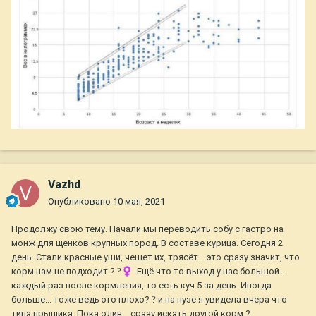
Vazhd
Опубликовано
10 мая, 2021
Продолжу свою тему. Начали мы переводить собу с гастро на
монж для щенков крупных пород. В составе курица. Сегодня 2
день. Стали красные уши, чешет их, трясёт... это сразу значит, что
корм нам не подходит ?
?‍♀️
Ещё что то выход у нас большой...
каждый раз после кормления, то есть куч 5 за день. Иногда
больше... тоже ведь это плохо?
?
и на пузе я увидела вчера что
типа прыщика. Пока один... сразу искать другой корм ?