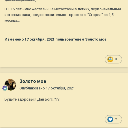
нескольку раз в день и составлять инсулиновую кривую и
т.д. Спрашиваю - как это делать . Ветеринар берет
В 13,5 лет - множественные метастазы в легких, первоначальный
ножницы- хрясть полкогтя ( визги) , кровь пошла.
источник рака, предположительно - простата. "Сгорел" за 1,5
Определили уровень сахара . Я спрашиваю , а как это часто
месяца...
делать надо ? Раз 6 в сутки , отвечают. Эта ситуация
заставила шевелиться моё серое вещество . Что-то тут не
так. Звоню в различные клиники. Ответы похожие. Денег
Изменено
17 октября, 2021
пользователем Золото мое
давай! Всё сделаем.
Может быть , когда денег девать не куда они и сделают .
А когда их в обрез? Проблема то до конца жизни
3
Что же делать ?
Первым делом интернет. Искал долго и упорно. Очень
Золото мое
мало информации . Путем проб и ошибок пришли к такому
результату. Сейчас хину 10 лет. Третий год инсулиновый
Опубликовано
17 октября, 2021
пошел. Сахар год как не меряем . ( это кстати тоже
существенные деньги) Есть другие, внешние признаки
Будьте здоровы!!! Дай Бог!!!
?
?
?
инсулиновой недостаточности или переизбытка. Чувствует
себя замечательно! И кстати , к вопросу о деньгах- начинали
с собачьего инсулина, канинсулин называется.
2
Стабильности никакой. Попробовали человеческий -
Левемир называется. Самое главное- началась