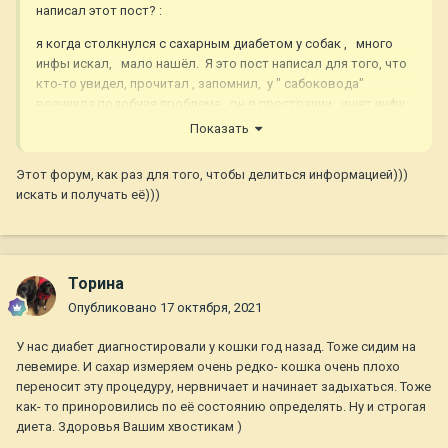
написал этот пост?
:
я когда столкнулся с сахарным диабетом у собак , много
инфы искал, мало нашёл. Я это пост написал для того, что
кто-то увидел, прочитал , запомнил, у " сабоковода"
возникла подобная проблема , он в прострации , ищет инфу,
а вдруг кто-то вспомнит и обо мне? И подскажет. Может
Показать
через месяц, через год кому то пригодится .
Этот форум, как раз для того, чтобы делиться информацией)))
искать и получать её)))
Торина
Опубликовано
17 октября, 2021
У нас диабет диагностировали у кошки год назад. Тоже сидим на
левемире. И сахар измеряем очень редко- кошка очень плохо
переносит эту процедуру, нервничает и начинает задыхаться. Тоже
как- то приноровились по её состоянию определять. Ну и строгая
диета. Здоровья Вашим хвостикам )