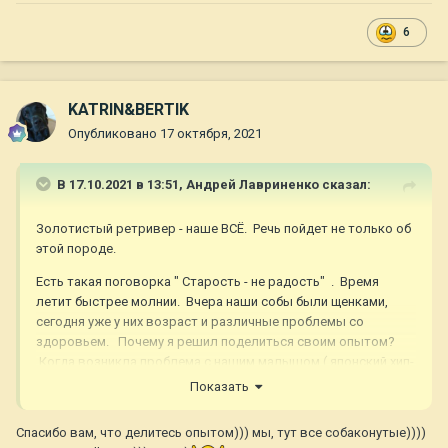
6
KATRIN&BERTIK
Опубликовано
17 октября, 2021
В 17.10.2021 в 13:51,
Андрей Лавриненко
сказал:
Золотистый ретривер - наше ВСЁ. Речь пойдет не только об
этой породе.
Есть такая поговорка " Старость - не радость" . Время
летит быстрее молнии. Вчера наши собы были щенками,
сегодня уже у них возраст и различные проблемы со
здоровьем. Почему я решил поделиться своим опытом?
Когда возникла проблема с нашим малышом ( японский хип-
приёмышь) первым делом к специалистам - в
Показать
ветеринарную клинику. Диагноз - сахарный диабет. Что
делать , куда бежать? В самом начале всего этого процесса
Спасибо вам, что делитесь опытом))) мы, тут все собаконутые))))
( эта болезнь не лечится ) надо определиться какую дозу