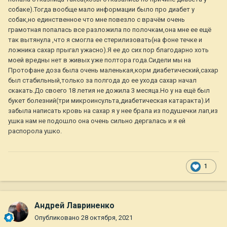
собаке).Тогда вообще мало информации было про диабет у
собак,но единственное что мне повезло с врачём очень
грамотная попалась все разложила по полочкам,она мне ее ещё
так вытянула ,что я смогла ее стерилизовать(на фоне течке и
ложника сахар прыгал ужасно).Я ее до сих пор благодарно хоть
моей вредны нет в живых уже полтора года.Сидели мы на
Протофане доза была очень маленькая,корм диабетический,сахар
был стабильный,только за полгода до ее ухода сахар начал
скакать.До своего 18 летия не дожила 3 месяца.Но у на ещё был
букет болезний(три микроинсульта,диабетическая катаракта).И
забыла написать кровь на сахар я у нее брала из подушечки лап,из
ушка нам не подошло она очень сильно дергалась и я ей
распорола ушко.
1
Андрей Лавриненко
Опубликовано
28 октября, 2021