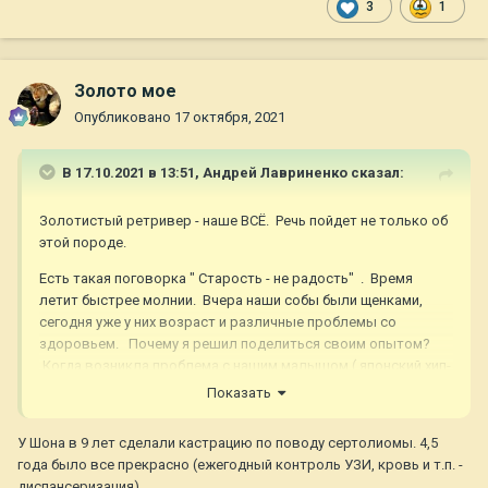
3
1
Золото мое
Опубликовано
17 октября, 2021
В 17.10.2021 в 13:51,
Андрей Лавриненко
сказал:
Золотистый ретривер - наше ВСЁ. Речь пойдет не только об
этой породе.
Есть такая поговорка " Старость - не радость" . Время
летит быстрее молнии. Вчера наши собы были щенками,
сегодня уже у них возраст и различные проблемы со
здоровьем. Почему я решил поделиться своим опытом?
Когда возникла проблема с нашим малышом ( японский хип-
приёмышь) первым делом к специалистам - в
Показать
ветеринарную клинику. Диагноз - сахарный диабет. Что
делать , куда бежать? В самом начале всего этого процесса
У Шона в 9 лет сделали кастрацию по поводу сертолиомы. 4,5
( эта болезнь не лечится ) надо определиться какую дозу
года было все прекрасно (ежегодный контроль УЗИ, кровь и т.п. -
инсулина колоть . Целая наука. Надо брать кровь по
диспансеризация).