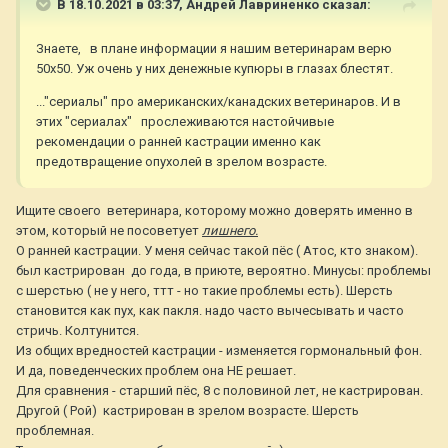
В 18.10.2021 в 03:37,
Андрей Лавриненко
сказал:
Знаете, в плане информации я нашим ветеринарам верю
50х50. Уж очень у них денежные купюры в глазах блестят.
..."сериалы" про американских/канадских ветеринаров. И в
этих "сериалах" прослеживаются настойчивые
рекомендации о ранней кастрации именно как
предотвращение опухолей в зрелом возрасте.
Ищите своего ветеринара, которому можно доверять именно в
этом, который не посоветует
лишнего.
О ранней кастрации. У меня сейчас такой пёс ( Атос, кто знаком).
был кастрирован до года, в приюте, вероятно. Минусы: проблемы
с шерстью ( не у него, ттт - но такие проблемы есть). Шерсть
становится как пух, как пакля. надо часто вычесывать и часто
стричь. Колтунится.
Из общих вредностей кастрации - изменяется гормональный фон.
И да, поведенческих проблем она НЕ решает.
Для сравнения - старший пёс, 8 с половиной лет, не кастрирован.
Другой ( Рой) кастрирован в зрелом возрасте. Шерсть
проблемная.