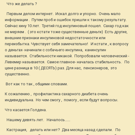
Что же делать ?
Первым делом интернет. Искал долго и упорно. Очень мало
информации . Путем проб и ошибок пришли к такому результату.
Сейчас хину 10 лет. Третий год инсулиновый пошел. Сахар год как
не меряем . ( это кстати тоже существенные деньги) Есть другие,
внешние признаки инсулиновой недостаточности или
переизбытка. Чувствует себя замечательно! И кстати , к вопросу
о деньгах- начинали с собачьего инсулина, канинсулин
называется. Стабильности никакой. Попробовали человеческий -
Левемир называется. Самое главное- началась стабильность. По
цене разница в 10 ( ДЕСЯТЬ) раз. Для нас, пенсионеров, это
существенно.
Вот как то так , общими словами.
К сожалению , профилактика сахарного диабета очень
индивидуальна. Но чем смогу , помогу , если будут вопросы.
Что касается Голдена.
Нашему девять лет. Началось......
Кастрация, делать или нет? Два месяца назад сделали. По