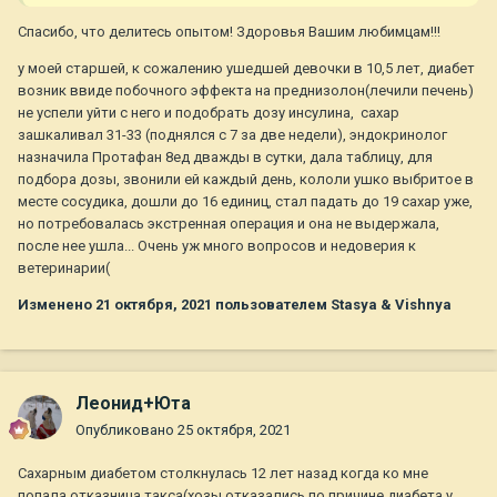
Спасибо, что делитесь опытом! Здоровья Вашим любимцам!!!
у моей старшей, к сожалению ушедшей девочки в 10,5 лет, диабет
возник ввиде побочного эффекта на преднизолон(лечили печень)
не успели уйти с него и подобрать дозу инсулина, сахар
зашкаливал 31-33 (поднялся с 7 за две недели), эндокринолог
назначила Протафан 8ед дважды в сутки, дала таблицу, для
подбора дозы, звонили ей каждый день, кололи ушко выбритое в
месте сосудика, дошли до 16 единиц, стал падать до 19 сахар уже,
но потребовалась экстренная операция и она не выдержала,
после нее ушла... Очень уж много вопросов и недоверия к
ветеринарии(
Изменено
21 октября, 2021
пользователем Stasya & Vishnya
Леонид+Юта
Опубликовано
25 октября, 2021
Сахарным диабетом столкнулась 12 лет назад когда ко мне
попала отказница такса(хозы отказались по причине диабета у