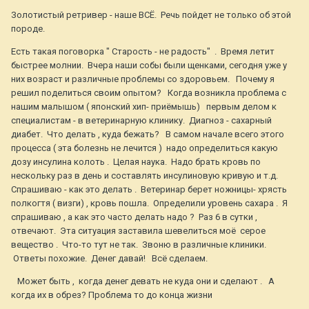
Золотистый ретривер - наше ВСЁ. Речь пойдет не только об этой
породе.
Есть такая поговорка " Старость - не радость" . Время летит
быстрее молнии. Вчера наши собы были щенками, сегодня уже у
них возраст и различные проблемы со здоровьем. Почему я
решил поделиться своим опытом? Когда возникла проблема с
нашим малышом ( японский хип- приёмышь) первым делом к
специалистам - в ветеринарную клинику. Диагноз - сахарный
диабет. Что делать , куда бежать? В самом начале всего этого
процесса ( эта болезнь не лечится ) надо определиться какую
дозу инсулина колоть . Целая наука. Надо брать кровь по
нескольку раз в день и составлять инсулиновую кривую и т.д.
Спрашиваю - как это делать . Ветеринар берет ножницы- хрясть
полкогтя ( визги) , кровь пошла. Определили уровень сахара . Я
спрашиваю , а как это часто делать надо ? Раз 6 в сутки ,
отвечают. Эта ситуация заставила шевелиться моё серое
вещество . Что-то тут не так. Звоню в различные клиники.
Ответы похожие. Денег давай! Всё сделаем.
Может быть , когда денег девать не куда они и сделают . А
когда их в обрез? Проблема то до конца жизни