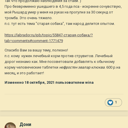
Так что продолжаю наблюдения за стаей. )
Про безвременно ушедшего в 4,5 года пса - искренне сочувствую,
мой Рышард умер у меня на руках на прогулке за 30 секунд от
тромба. Это очень тяжело.
п.с. тут есть тема "старая собака", там народ делится опытом.
https://labrador.ru/ipb/topic/55847-старая-собака/?
tab=comments#comment-1771479
Спасибо Вам за вашу тему, полезно!
п.с. кому нужен лечебный корм против струвитов. Лечебный
дорог незнамо как. Мне посоветовали добавлять к обычному
корму человеческие таблетки
нефростен эвалар клюква
. 600 р.на
месяц, и это работает!
Изменено
18 октября, 2021
пользователем wina
1
Дони