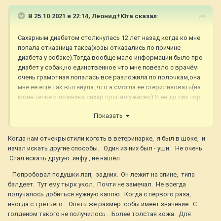
В 25.10.2021 в 22:14,
Леонид+Юта
сказал:
Сахарным диабетом столкнулась 12 лет назад когда ко мне
попала отказница такса(хозы отказались по причине
диабета у собаке).Тогда вообще мало информации было про
диабет у собак,но единственное что мне повезло с врачём
очень грамотная попалась все разложила по полочкам,она
мне ее ещё так вытянула ,что я смогла ее стерилизовать(на
фоне течке и ложника сахар прыгал ужасно).Я ее до сих пор
благодарно хоть моей вредны нет в живых уже полтора
Показать
года.Сидели мы на Протофане доза была очень
маленькая,корм диабетический,сахар был
стабильный,только за полгода до ее ухода сахар начал
Когда нам отчекрыстили коготь в ветеринарке, я был в шоке, и
скакать.До своего 18 летия не дожила 3 месяца.Но у на ещё
начал искать другие способы. Один из них был - уши. Не очень.
был букет болезний(три микроинсульта,диабетическая
Стал искать другую инфу , не нашёл.
катаракта).И забыла написать кровь на сахар я у нее брала
Попробовал подушки лап, задних. Он лежит на спине, типа
из подушечки лап,из ушка нам не подошло она очень сильно
балдеет. Тут ему тырк укол. Почти не замечал. Не всегда
дергалась и я ей распорола ушко.
получалось добиться нужную каплю. Когда с первого раза,
иногда с третьего. Опять же размер собы имеет значение. С
голденом такого не получилось . Более толстая кожа. Для