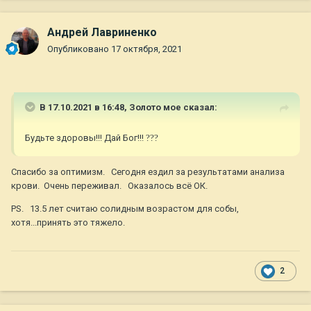
стабильность. По цене разница в 10 ( ДЕСЯТЬ) раз. Для нас,
пенсионеров, это существенно.
Андрей Лавриненко
Опубликовано
17 октября, 2021
Вот как то так , общими словами.
К сожалению , профилактика сахарного диабета очень
индивидуальна. Но чем смогу , помогу , если будут вопросы.
В 17.10.2021 в 16:48,
Золото мое
сказал:
Что касается Голдена.
Нашему девять лет. Началось......
Будьте здоровы!!! Дай Бог!!!
?
?
?
Кастрация, делать или нет? Два месяца назад сделали.
По поводу опухоли. Сертолиома называется. Теперь
Спасибо за оптимизм. Сегодня ездил за результатами анализа
голова болит. Будут ли метастазы. Судя по различной
крови. Очень переживал. Оказалось всё ОК.
инфе, метастазы могут быть сразу, или года через два , а
PS. 13.5 лет считаю солидным возрастом для собы,
может и не будут совсем.
хотя...принять это тяжело.
Делайте кастрацию в молодом возрасте, если же конечно
не племенные.
2