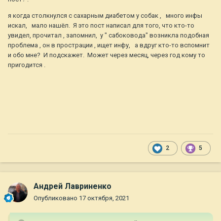
Стабильности никакой. Попробовали человеческий -
Левемир называется. Самое главное- началась
я когда столкнулся с сахарным диабетом у собак , много инфы
стабильность. По цене разница в 10 ( ДЕСЯТЬ) раз. Для нас,
искал, мало нашёл. Я это пост написал для того, что кто-то
пенсионеров, это существенно.
увидел, прочитал , запомнил, у " сабоковода" возникла подобная
проблема , он в прострации , ищет инфу, а вдруг кто-то вспомнит
Вот как то так , общими словами.
и обо мне? И подскажет. Может через месяц, через год кому то
К сожалению , профилактика сахарного диабета очень
пригодится .
индивидуальна. Но чем смогу , помогу , если будут вопросы.
Что касается Голдена.
Нашему девять лет. Началось......
Кастрация, делать или нет? Два месяца назад сделали.
По поводу опухоли. Сертолиома называется. Теперь
голова болит. Будут ли метастазы. Судя по различной
2
5
инфе, метастазы могут быть сразу, или года через два , а
может и не будут совсем.
Делайте кастрацию в молодом возрасте, если же конечно
Андрей Лавриненко
не племенные.
Опубликовано
17 октября, 2021