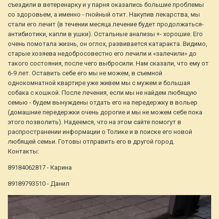
съездили в ветеренарку и у парня оказались большие проблемы
со здоровьем, а именно - гнойный отит. Накупив лекарства, мы
стали его лечит (в течении месяца лечение будет продолжаться-
антибиотики, капли в ушки). Остальные анализы +- хорошие. Его
очень помотала жизнь, он оглох, развивается катаракта. Видимо,
старые хозяева недобросовестно его лечили и «залечили» до
такого состояния, после чего выбросили. Нам сказали, что ему от
6-9 лет. Оставить себе его мы не можем, в съемной
однокомнатной квартире уже живем мы с мужем и большая
собака с кошкой. После лечения, если мы не найдем любящую
семью - будем вынуждены отдать его на передержку в вольер
(домашние передержки очень дорогие и мы не можем себе пока
этого позволить). Надеемся, что на этом сайте помогут в
распространении информации о Толике и в поиске его новой
любящей семьи. Готовы отправить его в другой город.
Контакты:
89184062817 - Карина
89189793510 - Данил