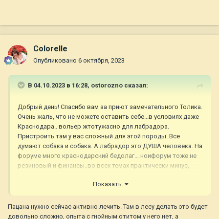
Colorelle
Опубликовано
6 октября, 2023
В 04.10.2023 в 16:28,
ostorozno
сказал:
Добрый день! Спасибо вам за приют замечательного Толика.
Очень жаль, что не можете оставить себе...в условиях даже
Краснодара.. вольер жтотужасно для лабрадора.
Пристроить там у вас сложный для этой породы. Все
думают собака и собака. А лабрадор это ДУША человека. На
форуме много краснодарский бедолаг... ноифорум тоже не
резиновый и финансы..во всех темах практически минус,
увы.
Показать
Домашняя передержка дорого это сколько? Проверенная?
Если вы сможете быть его куратором, можно пробовать
Пацана нужно сейчас активно лечить. Там в лесу делать это будет
собирать средства на достойную передержку, чтоб было
довольно сложно, опыта с гнойным отитом у него нет, а