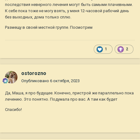
время поискать дом.
последствия неверного лечения могут быть самыми плачевными.
К себе пока тоже не могу взять, у меня 12-часовой рабочий день
без выходных, дома только сплю.
Маша, вашему знакомому ещё нужен Друг?
@Colorelle
Размещу в своей местной группе. Посмотрим
Пысы: Карина, Вы не открывайте новую тему. Пишите в той,
в первой. Попросите модераторов объединить.
1
2
ostorozno
Опубликовано
6 октября, 2023
Да, Маша, я про будущее. Конечно, пристрой же параллельно пока
лечению. Это понятно. Подумала про вас. А там как будет
Спасибо!