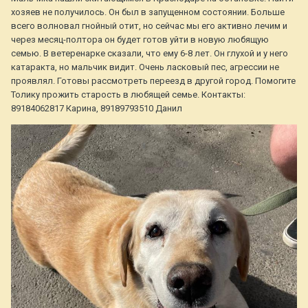
хозяев не получилось. Он был в запущенном состоянии. Больше
всего волновал гнойный отит, но сейчас мы его активно лечим и
через месяц-полтора он будет готов уйти в новую любящую
семью. В ветеренарке сказали, что ему 6-8 лет. Он глухой и у него
катаракта, но мальчик видит. Очень ласковый пес, агрессии не
проявлял. Готовы рассмотреть переезд в другой город. Помогите
Толику прожить старость в любящей семье. Контакты:
89184062817 Карина, 89189793510 Данил