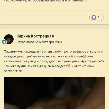
нас окружение, которое помогает нам в его лечении
✨
1
Карина Кострецкая
Опубликовано
6 октября, 2023
Пацан/мужчина/дедуля не очень любит фотографироваться, но с
каждым днем требует внимания и ласки все больше
😂
уже
активничает на улице и дома, дает смотреть ушки. Чувствует себя
намного лучше. С каждым днем молодеет
🐕
и этот игривый
взгляд
👁️
👁️