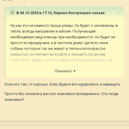
В 04.10.2023 в 17:15,
Карина Кострецкая
сказал:
Ну как это не намного лучше улицы. Он будет с человеком, в
тепле, всегда накормлен и напоен. Получающий
необходимую мед помощь при необходимости. Он будет не
просто в передержке, а в частном доме, где есть свои
собаки, которые так же живут в теплых вольерах (не
закрытых, он сможет выходить и заходить когда ему
захочется). Думаю, что это намного лучше чем улица, где
иногда насыпями корм, но в основном будут проходить
Показать
мимо. Конечно, это не сравниться с любящей семьей,
поэтому мы и ищем ему семью.
Если это так, то хорошо. И вы будете его курировать и навещать.
Просто Вы сказали у вас нет знакомых проверенных. Эти люди
знакомые?