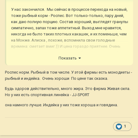
У нас закончился. Мы сейчас в процессе перехода на новый,
тоже рыбный корм - Роспес. Вот только-только, пару дней,
как даю полную порцию. Состав хороший, выглядят гранулы
симпатично, запах тоже аппетитный. Выход мне нравится,
никогда не было таких плотных какашек, и их поменьше, чем
на Монже. Алиска , похоже, вспомнила свои голодные
времена: сметает вмиг.)) И цена гораздо приятнее. Очень
надеюсь, что не выплывет каких-нибудь неприятностей.
Показать
Роспес норм. Рыбный в том числе. У этой фирмы есть монодиеты -
Мы в прошлом году пробовали перейти на Будь здоров и
рыбный и индейка. Очень хороши По цене так сказка.
даже перешли, но начались какие-то траблы с доставкой,
приходилось ждать порой по две недели, а мы на это не
Будь здоров действительно, много жира. Это фирма Живая сила.
рассчитывали, в общем, выкручивались, как только можно.
Но у них есть спортивная линейка - JJ-SPORT
И внешний вид корма мне перестал нравиться, жирный на
ощупь и через пару недель менялся запах. Мы тогда на
она намного лучше. Индейка у них тоже хороша и говядина.
Монж в итоге вернулись. Ну а теперь Монж, если и есть, то
абсолютно непокупаемый.
1