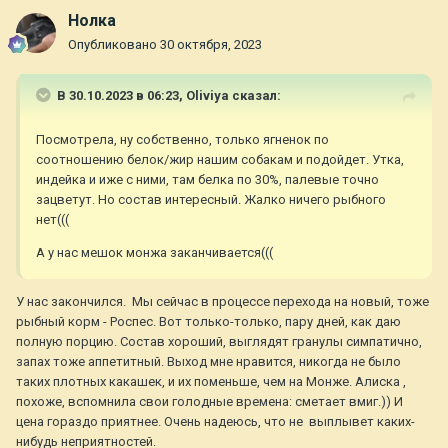
Нолка
Опубликовано
30 октября, 2023
В 30.10.2023 в 06:23,
Oliviya
сказал:
Посмотрела, ну собственно, только ягненок по
соотношению белок/жир нашим собакам и подойдет. Утка,
индейка и иже с ними, там белка по 30%, палевые точно
зацветут. Но состав интересный. Жалко ничего рыбного
нет(((
А у нас мешок монжа заканчивается(((
У нас закончился. Мы сейчас в процессе перехода на новый, тоже
рыбный корм - Роспес. Вот только-только, пару дней, как даю
полную порцию. Состав хороший, выглядят гранулы симпатично,
запах тоже аппетитный. Выход мне нравится, никогда не было
таких плотных какашек, и их поменьше, чем на Монже. Алиска ,
похоже, вспомнила свои голодные времена: сметает вмиг.)) И
цена гораздо приятнее. Очень надеюсь, что не выплывет каких-
нибудь неприятностей.