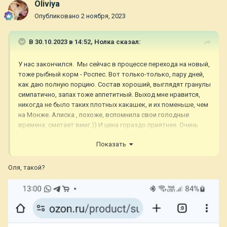
Oliviya
Опубликовано
2 ноября, 2023
В 30.10.2023 в 14:52,
Нолка
сказал:
У нас закончился. Мы сейчас в процессе перехода на новый,
тоже рыбный корм - Роспес. Вот только-только, пару дней,
как даю полную порцию. Состав хороший, выглядят гранулы
симпатично, запах тоже аппетитный. Выход мне нравится,
никогда не было таких плотных какашек, и их поменьше, чем
на Монже. Алиска , похоже, вспомнила свои голодные
времена: сметает вмиг.)) И цена гораздо приятнее. Очень
надеюсь, что не выплывет каких-нибудь неприятностей.
Показать
Оля, такой?
Мы в прошлом году пробовали перейти на Будь здоров и
даже перешли, но начались какие-то траблы с доставкой,
приходилось ждать порой по две недели, а мы на это не
рассчитывали, в общем, выкручивались, как только можно.
И внешний вид корма мне перестал нравиться, жирный на
ощупь и через пару недель менялся запах. Мы тогда на