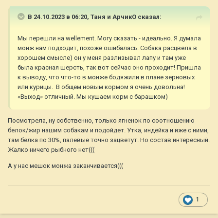
В 24.10.2023 в 06:20,
Таня и АрчикО
сказал:
Мы перешли на wellement. Могу сказать - идеально. Я думала
монж нам подходит, похоже ошибалась. Собака расцвела в
хорошем смысле) он у меня разлизывал лапу и там уже
была красная шерсть, так вот сейчас оно проходит! Пришла
к выводу, что что-то в монже бодяжили в плане зерновых
или курицы. В общем новым кормом я очень довольна!
«Выход» отличный. Мы кушаем корм с барашком)
Посмотрела, ну собственно, только ягненок по соотношению
белок/жир нашим собакам и подойдет. Утка, индейка и иже с ними,
там белка по 30%, палевые точно зацветут. Но состав интересный.
Жалко ничего рыбного нет(((
А у нас мешок монжа заканчивается(((
1