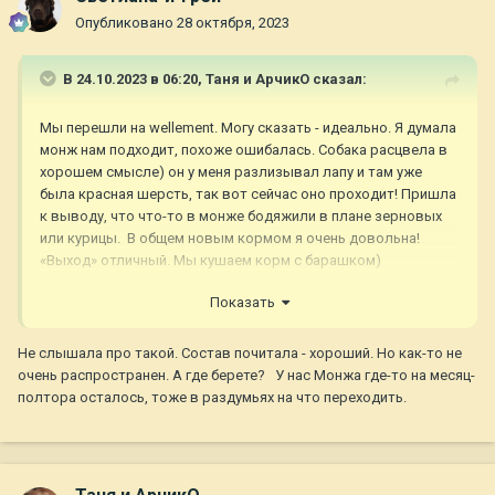
Опубликовано
28 октября, 2023
В 24.10.2023 в 06:20,
Таня и АрчикО
сказал:
Мы перешли на wellement. Могу сказать - идеально. Я думала
монж нам подходит, похоже ошибалась. Собака расцвела в
хорошем смысле) он у меня разлизывал лапу и там уже
была красная шерсть, так вот сейчас оно проходит! Пришла
к выводу, что что-то в монже бодяжили в плане зерновых
или курицы. В общем новым кормом я очень довольна!
«Выход» отличный. Мы кушаем корм с барашком)
Показать
Не слышала про такой. Состав почитала - хороший. Но как-то не
очень распространен. А где берете? У нас Монжа где-то на месяц-
полтора осталось, тоже в раздумьях на что переходить.