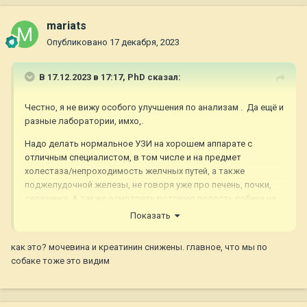
mariats
Опубликовано
17 декабря, 2023
В 17.12.2023 в 17:17,
PhD
сказал:
Честно, я не вижу особого улучшения по анализам . Да ещё и
разные лаборатории, имхо,.
Надо делать нормальное УЗИ на хорошем аппарате с
отличным специалистом, в том числе и на предмет
холестаза/непроходимость желчных путей, а также
поджелудочной железы, не говоря уже про печень, почки,
селезенку. А также осмотреть ротовую полость собаки на
предмет в каком состоянии зубы, десны, слизистые.
Показать
Возможно, понадобятся специальные тесты типа PLI
(иммунореактивность панкреатической липазы), например,
как это? мочевина и креатинин снижены. главное, что мы по
если будут показания.
собаке тоже это видим
Ну так сами сдайте мочу или придите к врачу на цистоцентез.