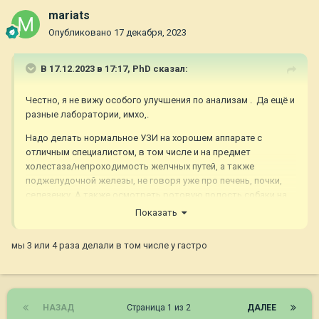
mariats
Опубликовано
17 декабря, 2023
В 17.12.2023 в 17:17,
PhD
сказал:
Честно, я не вижу особого улучшения по анализам . Да ещё и
разные лаборатории, имхо,.
Надо делать нормальное УЗИ на хорошем аппарате с
отличным специалистом, в том числе и на предмет
холестаза/непроходимость желчных путей, а также
поджелудочной железы, не говоря уже про печень, почки,
селезенку. А также осмотреть ротовую полость собаки на
предмет в каком состоянии зубы, десны, слизистые.
Показать
Возможно, понадобятся специальные тесты типа PLI
(иммунореактивность панкреатической липазы), например,
мы 3 или 4 раза делали в том числе у гастро
если будут показания.
Ну так сами сдайте мочу или придите к врачу на цистоцентез.
НАЗАД
Страница 1 из 2
ДАЛЕЕ