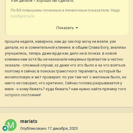
УЗИ делали ? Хорошо бы сделать.
По БХ повышены почечные и печеночные показатели. Надо
разбираться.
И ещё, я думаю, собака испытывает
Показать
боль...
https://www.animalpainkiller.ru/pain/otsenka-
khronicheskoy-boli/
прошла неделя, наверное, нам до сих пор мочу не взяли. узи
делали, но в сомнительной клинике. в общем Слава Богу, анализы
Анализы крови ОКА и БХ смотреть в динамике (в сравнении,
улучшились, теперь даже врде как дело не в почках. в новой
если ранее уже сдавали), знать, какие препараты собака
клинике нам хотя бы не назначали ненужных препаатов а честно
получала во время сдачи крови.
сказали - сложный случай, хз даже что это было и за что взяться.
поэтому я сейчас в поисках грамотного терапевта, который бы
мочеполовую и жкт проверил. по узи там чет с желчным было, но
https://msk.vetotvet.com/nefrologiya/
посмотрите.
никто не говорил, что критично. Сейчас голова разрыввается у
меня - к кому бежать? куда бежать? нам нужно найти причину того
острого состояния!
mariats
Опубликовано
17 декабря, 2023