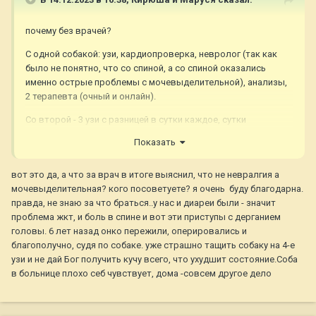
почему без врачей?
С одной собакой: узи, кардиопроверка, невролог (так как
было не понятно, что со спиной, а со спиной оказались
именно острые проблемы с мочевыделительной), анализы,
2 терапевта (очный и онлайн).
Со второй - 3 узи с разницей в сутки каждое, сутки
стационара (так как подозревали пиометру, не
Показать
подтвердилось), кардиопроверка, анализы, 3 терапевта
(два очно, один онлайн).
вот это да, а что за врач в итоге выяснил, что не невралгия а
Анализы по обоим: БХ расширенный, ОКА, анализ мочи
мочевыделительная? кого посоветуете? я очень буду благодарна.
клинический, тест на пирик, онкопрофиль, коагулограмма.
правда, не знаю за что браться..у нас и диареи были - значит
Кстати, у обоих была высокая температура двукратно.
проблема жкт, и боль в спине и вот эти приступы с дерганием
головы. 6 лет назад онко пережили, оперировались и
Сейчас обе собаки в норме.
благополучно, судя по собаке. уже страшно тащить собаку на 4-е
узи и не дай Бог получить кучу всего, что ухудшит состояние.Соба
в больнице плохо себ чувствует, дома -совсем другое дело