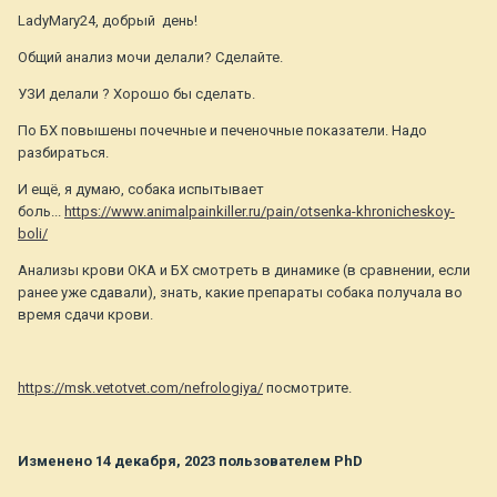
LadyMary24, добрый день!
Общий анализ мочи делали? Сделайте.
УЗИ делали ? Хорошо бы сделать.
По БХ повышены почечные и печеночные показатели. Надо
разбираться.
И ещё, я думаю, собака испытывает
боль...
https://www.animalpainkiller.ru/pain/otsenka-khronicheskoy-
boli/
Анализы крови ОКА и БХ смотреть в динамике (в сравнении, если
ранее уже сдавали), знать, какие препараты собака получала во
время сдачи крови.
https://msk.vetotvet.com/nefrologiya/
посмотрите.
Изменено
14 декабря, 2023
пользователем PhD