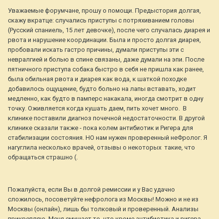
Уважаемые форумчане, прошу о помощи. Предыстория долгая,
скажу вкратце: случались приступы с потряхиванием головы
(Русский спаниель, 15 лет девочке), после чего случалась диарея и
рвота и нарушение координации. Была и просто долгая диарея,
пробовали искать гастро причины, думали приступы эти с
невралгией и болью в спине связаны, даже думали на эпи. После
пятничного приступа собака быстро в себя не пришла как ранее,
была обильная рвота и диарея как вода, к шаткой походке
добавилось ощущение, будто больно на лапы вставать, ходит
медленно, как будто в памперс накакала, иногда смотрит в одну
точку. Оживляется когда кушать даем, пить хочет много. В
клинике поставили диагноз почечной недостаточности. В другой
клинике сказали также - пока колем антибиотик и Ригера для
стабилизации состояния. НО нам нужен проверенный неФролог. Я
нагуглила несколько врачей, отзывы о некоторых такие, что
обращаться страшно (.
Пожалуйста, если Вы в долгой ремиссии и у Вас удачно
сложилось, посоветуйте нефролога из Москвы! Можно и не из
Москвы (онлайн), лишь бы толковый и проверенный. Анализы
прикрепляю. Меня смущает то, что кроме антибиотика и ригера