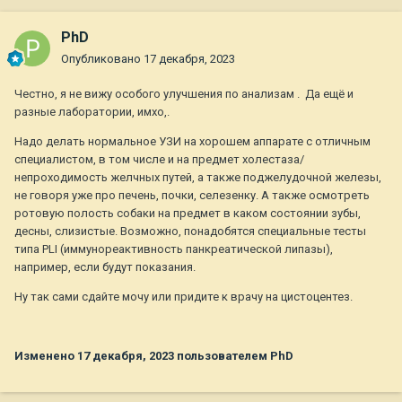
PhD
Опубликовано
17 декабря, 2023
Честно, я не вижу особого улучшения по анализам . Да ещё и
разные лаборатории, имхо,.
Надо делать нормальное УЗИ на хорошем аппарате с отличным
специалистом, в том числе и на предмет холестаза/
непроходимость желчных путей, а также поджелудочной железы,
не говоря уже про печень, почки, селезенку. А также осмотреть
ротовую полость собаки на предмет в каком состоянии зубы,
десны, слизистые. Возможно, понадобятся специальные тесты
типа PLI (иммунореактивность панкреатической липазы),
например, если будут показания.
Ну так сами сдайте мочу или придите к врачу на цистоцентез.
Изменено
17 декабря, 2023
пользователем PhD