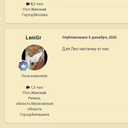
8,2 тыс
Пол:
Женский
Город:
Москва
LeniGr
Опубликовано
5 декабря, 2025
Для Лео частичку от нас
Пользователи.
1,3 тыс
Пол:
Женский
Регион,
область:
Московская
область
Город:
Балашиха