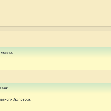
r
сказал:
азал:
чатного Экспресса.