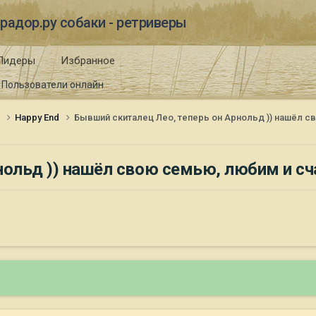
радор.ру собаки - ретриверы
Лидеры
Избранное
Пользователи онлайн
и
Happy End
Бывший скиталец Лео, теперь он Арнольд )) нашёл с
нольд )) нашёл свою семью, любим и сч