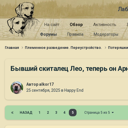
Лаб
На сайт
Обзор
Активность
Форумы
Правила
Модераторы
Главная
Племенное разведение. Переустройство.
Потеряшк
Бывший скиталец Лео, теперь он Ар
Автор
alkor17
25 сентября, 2025
в
Happy End
НАЗАД
1
2
3
4
5
Страница 5 из 5