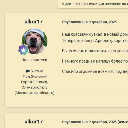
9 дек
Lina-Lina
изменил название на
alkor17
Опубликовано
9 декабря, 2025
Наш красавчик уехал в новый дом
Теперь его зовут Арнольд, коротк
Было очень волнительно, но на с
Пользователи.
Немного позднее напишу более под
6,9 тыс
Спасибо огромное всем кто подде
Пол:
Женский
Город:
Ногинск,
Электросталь
(Московская область)
alkor17
Опубликовано
9 декабря, 2025
(изме