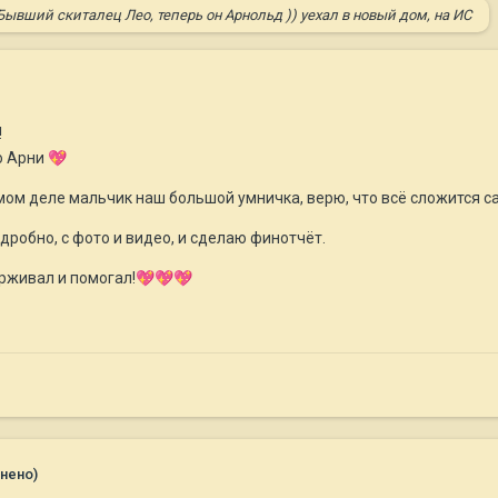
Бывший скиталец Лео, теперь он Арнольд )) уехал в новый дом, на ИС
!
о Арни
💖
амом деле мальчик наш большой умничка, верю, что всё сложится
робно, с фото и видео, и сделаю финотчёт.
рживал и помогал!
💖
💖
💖
нено)