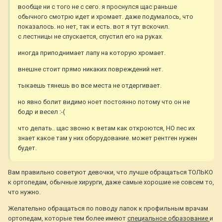
вообще ни с того не с сего. я проснулся щас раньше
обычного смотрю идет и хромает. даже подумалось, что
показалось. но нет, так и есть. вот я тут вскочил.
с лестницы не спускается, спустил его на руках.
иногда приподнимает лапу на которую хромает.
внешне стоит прямо никаких повреждений нет.
тыкаешь тянешь во все места не отдергивает.
но явно болит видимо ноет постоянно потому что он не
бодр и весел :-(
что делать.. щас звоню к ветам как откроются, НО пес их
знает какое там у них оборудование. может рентген нужен
будет.
Вам правильно советуют девочки, что лучше обращаться ТОЛЬКО
к ортопедам, обычные хирурги, даже самые хорошие не совсем то,
что нужно.
Желательно обращаться по поводу лапок к профильным врачам
ортопедам, которые тем более имеют
специальное образование
и