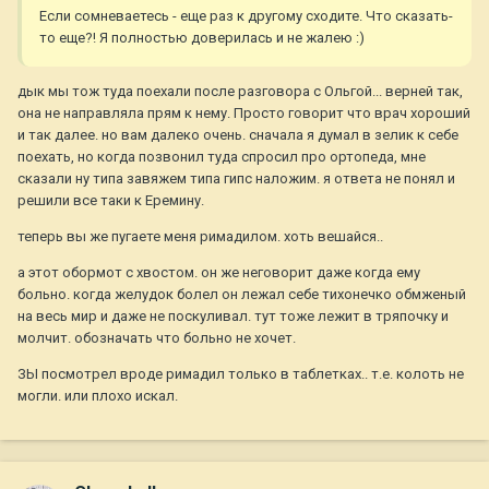
Если сомневаетесь - еще раз к другому сходите. Что сказать-
то еще?! Я полностью доверилась и не жалею :)
дык мы тож туда поехали после разговора с Ольгой... верней так,
она не направляла прям к нему. Просто говорит что врач хороший
и так далее. но вам далеко очень. сначала я думал в зелик к себе
поехать, но когда позвонил туда спросил про ортопеда, мне
сказали ну типа завяжем типа гипс наложим. я ответа не понял и
решили все таки к Еремину.
теперь вы же пугаете меня римадилом. хоть вешайся..
а этот обормот с хвостом. он же неговорит даже когда ему
больно. когда желудок болел он лежал себе тихонечко обмженый
на весь мир и даже не поскуливал. тут тоже лежит в тряпочку и
молчит. обозначать что больно не хочет.
ЗЫ посмотрел вроде римадил только в таблетках.. т.е. колоть не
могли. или плохо искал.