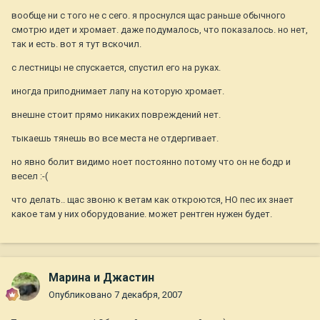
вообще ни с того не с сего. я проснулся щас раньше обычного
смотрю идет и хромает. даже подумалось, что показалось. но нет,
так и есть. вот я тут вскочил.
с лестницы не спускается, спустил его на руках.
иногда приподнимает лапу на которую хромает.
внешне стоит прямо никаких повреждений нет.
тыкаешь тянешь во все места не отдергивает.
но явно болит видимо ноет постоянно потому что он не бодр и
весел :-(
что делать.. щас звоню к ветам как откроются, НО пес их знает
какое там у них оборудование. может рентген нужен будет.
Марина и Джастин
Опубликовано
7 декабря, 2007