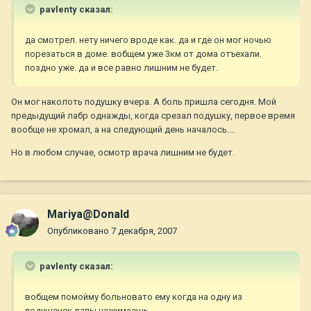
pavlenty сказал:
да смотрел. нету ничего вроде как. да и где он мог ночью
порезаться в доме. вобщем уже 3км от дома отъехали.
поздно уже. да и все равно лишним не будет.
Он мог наколоть подушку вчера. А боль пришла сегодня. Мой
предыдущий лабр однажды, когда срезал подушку, первое время
вообще не хромал, а на следующий день началось....
Но в любом случае, осмотр врача лишним не будет.
Mariya@Donald
Опубликовано
7 декабря, 2007
pavlenty сказал:
вобщем помойму больновато ему когда на одну из
подушечек лапы нажимаешь.