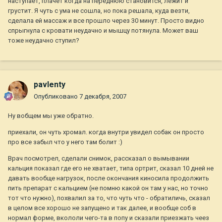
наступает, плачет когда на переднюю становится, лежит и
грустит. Я чуть с ума не сошла, но пока решала, куда везти,
сделала ей массаж и все прошло через 30 минут. Просто видно
спрыгнула с кровати неудачно и мышцу потянула. Может ваш
тоже неудачно ступил?
pavlenty
Опубликовано
7 декабря, 2007
Ну вобщем мы уже обратно.
приехали, он чуть хромал. когда внутри увидел собак он просто
про все забыл что у него там болит :)
Врач посмотрел, сделали снимок, рассказал о вымывании
кальция показал где его не хватает, типа ортрит, сказал 10 дней не
давать вообще нагрузок, после окончания киносила продолжить
пить препарат с кальцием (не помню какой он там у нас, но точно
тот что нужно), похвалил за то, что чуть что - обратиличь, сказал
в целом все хорошо не запущено и так далее, и вообще соб в
нормал форме, вкололи чего-та в попу и сказали приезжать чеез