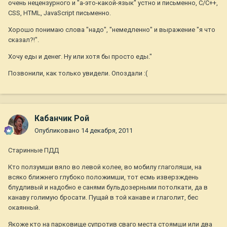
очень нецензурного и "а-это-какой-язык" устно и письменно, C/С++,
CSS, HTML, JavaScript письменно.
Хорошо понимаю слова "надо", "немедленно" и выражение "я что
сказал?!".
Хочу еды и денег. Ну или хотя бы просто еды."
Позвонили, как только увидели. Опоздали :(
Кабанчик Рой
Опубликовано
14 декабря, 2011
Старинные ПДД
Кто ползумши вяло во левой колее, во мобилу глаголяши, на
всяко ближнего глубоко положимши, тот есмь изверзждень
блудливый и надобно е санями бульдозерными потолкати, да в
канаву голимую бросати. Пущай в той канаве и глаголит, бес
окаянный.
Якоже кто на парковище супротив сваго места стоямши или два