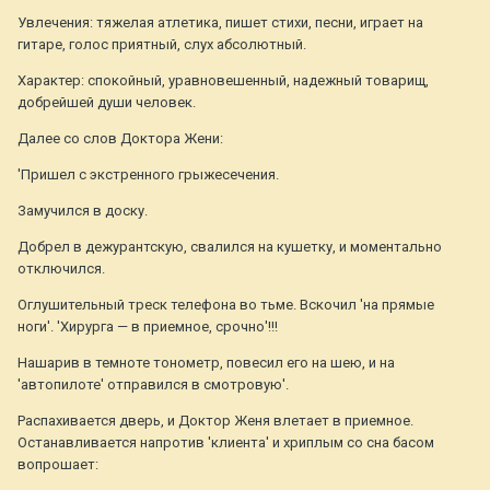
Увлечения: тяжелая атлетика, пишет стихи, песни, играет на
гитаре, голос приятный, слух абсолютный.
Характер: спокойный, уравновешенный, надежный товарищ,
добрейшей души человек.
Далее со слов Доктора Жени:
'Пришел с экстренного грыжесечения.
Замучился в доску.
Добрел в дежурантскую, свалился на кушетку, и моментально
отключился.
Оглушительный треск телефона во тьме. Вскочил 'на прямые
ноги'. 'Хирурга — в приемное, срочно'!!!
Нашарив в темноте тонометр, повесил его на шею, и на
'автопилоте' отправился в смотровую'.
Распахивается дверь, и Доктор Женя влетает в приемное.
Останавливается напротив 'клиента' и хриплым со сна басом
вопрошает: