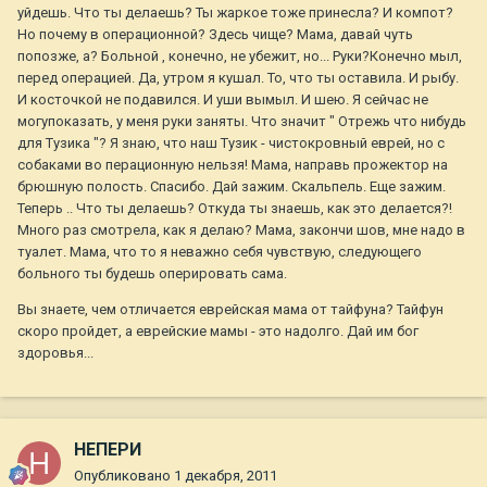
уйдешь. Что ты делаешь? Ты жаркое тоже принесла? И компот?
Но почему в операционной? Здесь чище? Мама, давай чуть
попозже, а? Больной , конечно, не убежит, но... Руки?Конечно мыл,
перед операцией. Да, утром я кушал. То, что ты оставила. И рыбу.
И косточкой не подавился. И уши вымыл. И шею. Я сейчас не
могупоказать, у меня руки заняты. Что значит " Отрежь что нибудь
для Тузика "? Я знаю, что наш Тузик - чистокровный еврей, но с
собаками во перационную нельзя! Мама, направь прожектор на
брюшную полость. Спасибо. Дай зажим. Скальпель. Еще зажим.
Теперь .. Что ты делаешь? Откуда ты знаешь, как это делается?!
Много раз смотрела, как я делаю? Мама, закончи шов, мне надо в
туалет. Мама, что то я неважно себя чувствую, следующего
больного ты будешь оперировать сама.
Вы знаете, чем отличается еврейская мама от тайфуна? Тайфун
скоро пройдет, а еврейские мамы - это надолго. Дай им бог
здоровья...
НЕПЕРИ
Опубликовано
1 декабря, 2011