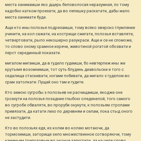
места занимамши яко дщерь беловолосая неразумная, по тому
надобно катком проехати, да во лепешку раскатати, дабы мало
места занимати буде.
Аще кто ины полозья подрезамши, тому всяко зверско глумление
учинити, на кол сажати, на кострище сжигати, полозья вставляти,
четвертовати, рыло некошерно разукраси. Аще и се не споможе,
то слово оному срамное изречи, животиной рогатой обозвати и
перст серединный показати.
мигалом мигамши, да в гудело гудемши, бо невтерпеж ины же
крутымя возомнимши, тот суть блудень диавольски и того с
седалища стаскивати, ногами побивати, да мигало з гуделом во
срам затолкати. Пущай оно там и гудити.
Кто зимою сугробы з полозьев не расчищамши, якодже оне
грохнути на полозья позадние глыбою оледенелой, того самого
во сугробе обваляти, во проруби окунути, к полозьям стропами
привязати, да катати лихо по деревням и селам, пока стыд оного
не застудити.
Кто во полозьях едя, из колеи во колею мотаючи, да
тормозимши, заторище зело множественное сотворяючи, тому
каменьем трипудовым во оконце запустити, да на челе слово