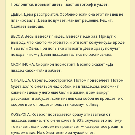
Поклонится, возьмет цветы, даст автограф и уйдет.
ДЕВЫ. Дева расстроится. Особенно если она этот пиздец не
планировала. Дева подумает. Найдет решение. Решит.
Сделает выводы.
ВЕСОВ. Весы взвесят пиздец. Взвесят еще раз. Придут к
выводу, что как-то многовато, и отвесят кому-нибудь вроде
Льва или Овна. При попытке отвесить Деве сразу получат
подсрачник — у Девы пиздецы только по расписанию.
СКОРПИОНА. Скорпион посмотрит. Весело скажет «Да
пиздец какой-то!» и забьет.
СТРЕЛЬЦА. Стрелец расстроится. Потом повеселеет. Потом
будет долго смеяться над собой, над пиздецом, вспомнит,
какие пиздецы у него еще были в жизни, всем вокруг
расскажет и забудет. Если пиздец сам собой не пройдет, его
скорее всего придется решать какому-то Льву.
КОЗЕРОГА. Козерог постарается сразу отказаться от
пиздеца, заявив, что он не хочет. В 90% случаев это почему-
то канает. Если совсем не проканает — козерог все решит в
лучшем виде. Но обязательно за чужой счет.