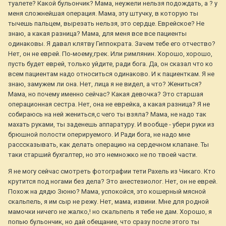
туалете? Какой бульончик? Мама, неужели нельзя подождать, а ? у
меня сложнейшая операция. Мама, эту штучку, в которую ты
тычешь пальцем, вырезать нельзя, это сердце. Еврейское? Не
знаю, а какая разница? Мама, для меня все все пациенты
одинаковы. Я давал клятву Гиппократа. Зачем тебе его отчество?
Нет, он не еврей. По-моему,грек. Или римлянин. Хорошо, хорошо,
пусть будет еврей, только уйдите, ради бога. Да, он сказал что ко
всем пациентам надо относиться одинаково. И к пациенткам. Я не
знаю, замужем ли она. Нет, лица я не видел, а что? Жениться?
Мама, но почему именно сейчас? Какая девочка? Это старшая
операционная сестра. Нет, она не еврейка, а какая разница? Я не
собираюсь на ней жениться,с чего ты взяла? Мама, не надо так
махать руками, ты заденешь аппаратуру. И вообще - убери руки из
брюшной полости оперируемого. И Ради бога, не надо мне
расссказывать, как делать операцию на сердечном клапане. Ты
таки старший бухгалтер, но это немножко не по твоей части.
Я не могу сейчас смотреть фотографии тети Рахель из Чикаго. Кто
крутится под ногами без дела? Это анестезиолог. Нет, он не еврей.
Похож на дядю Зюню? Мама, успокойся, это кошерный мясной
скальпель, я им сыр не режу. Нет, мама, извини. Мне для родной
мамочки ничего не жалко,! но скальпель я тебе не дам. Хорошо, я
попью бульончик, но дай обещание, что сразу после этого ты