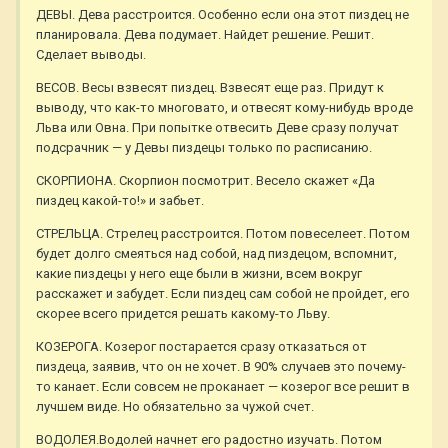
ДЕВЫ. Дева расстроится. Особенно если она этот пиздец не
планировала. Дева подумает. Найдет решение. Решит.
Сделает выводы.
ВЕСОВ. Весы взвесят пиздец. Взвесят еще раз. Придут к
выводу, что как-то многовато, и отвесят кому-нибудь вроде
Льва или Овна. При попытке отвесить Деве сразу получат
подсрачник — у Девы пиздецы только по расписанию.
СКОРПИОНА. Скорпион посмотрит. Весело скажет «Да
пиздец какой-то!» и забьет.
СТРЕЛЬЦА. Стрелец расстроится. Потом повеселеет. Потом
будет долго смеяться над собой, над пиздецом, вспомнит,
какие пиздецы у него еще были в жизни, всем вокруг
расскажет и забудет. Если пиздец сам собой не пройдет, его
скорее всего придется решать какому-то Льву.
КОЗЕРОГА. Козерог постарается сразу отказаться от
пиздеца, заявив, что он не хочет. В 90% случаев это почему-
то канает. Если совсем не проканает — козерог все решит в
лучшем виде. Но обязательно за чужой счет.
ВОДОЛЕЯ.Водолей начнет его радостно изучать. Потом