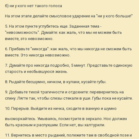
б) ни у кого нет такого голоса
На этом этапе делайте смысловое ударение на "ни у кого больше!"
5. На этом пункте углубитесь еще. Заданнная тема -
"невозможность". Думайте: как жаль, что мы не можем быть
вместе, это невозможно.
6. Прибавьте "никогда": как жаль, что мы никогда не сможем быть
вместе. Это никогда невозможно.
7. Думайте про никогда подробно, 5 минут. Представьте одинокую
старость и несбывшуюся жизнь.
8. Рыдайте бесшумно, ничком, в кулаки, кусайте губы.
9. Добавьте тихой трагичности и отдохните: перевернитесь на
спину. Лягте так, чтобы слезы стекали в уши. Губы пока не кусайте.
10. Перерыв. Выйдите из ничка, сходите в ванную и шумно
высморкайтесь. Умываясь, посмотрите в зеркало. Нос должен
быть красным и распухшим. Если нет, вы халтурили.
11. Вернитесь в место рыданий, полежите там в свободной позе и