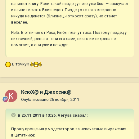
напишет книгу. Если такой пиздец у него уже был — заскучает
и начнет искать Близнецов. Пиздец от этого все равно
никуда не денется (Близнецы откосят сразу), но станет
веселее.
РЫБ. В отличие от Рака, Рыбы плачут тихо. Поэтому пиздец у
них вечный, решают они его сами, никто им нихрена не
помогает, а они уже и не ждут.
В точку!!!
КсюХ@ и Джессик@
Опубликовано
26 ноября, 2011
В 25.11.2011 в 13:26, Verysa сказал:
Прошу прощения у модераторов за непечатные выражения
в цитатнике: