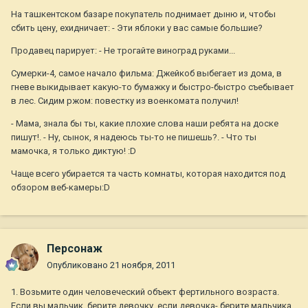
На ташкентском базаре покупатель поднимает дыню и, чтобы
сбить цену, ехидничает: - Эти яблоки у вас самые большие?
Продавец парирует: - Не трогайте виноград руками...
Сумeрки-4, самое начало фильма: Джейкоб выбегает из дома, в
гневе выкидывает какую-то бумажку и быстро-быстро съeбывает
в лес. Сидим ржом: повестку из военкомата получил!
- Мама, знала бы ты, какие плохие слова наши ребята на доске
пишут!. - Ну, сынок, я надеюсь ты-то не пишешь?. - Что ты
мамочка, я только диктую! :D
Чаще всего убирается та часть комнаты, которая находится под
обзором веб-камеры:D
Персонаж
Опубликовано
21 ноября, 2011
1. Возьмите один человеческий объект фертильного возраста.
Если вы мальчик, берите девочку, если девочка- берите мальчика.