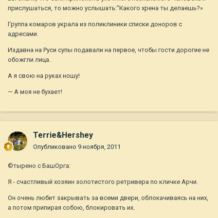
прислушаться, то можно услышать:"Какого хрена ты делаешь?»
Группа комаров украла из поликлиники списки доноров с
адресами.
Издавна на Руси супы подавали на первое, чтобы гости дорогие не
обожгли лица.
А я свою на руках ношу!
— А моя не бухает!
Terrie&Hershey
Опубликовано
9 ноября, 2011
©тырено с БашОрга:
Я - счастливый хозяин золотистого ретривера по кличке Арчи.
Он очень любит закрывать за всеми двери, облокачиваясь на них,
а потом припирая собою, блокировать их.