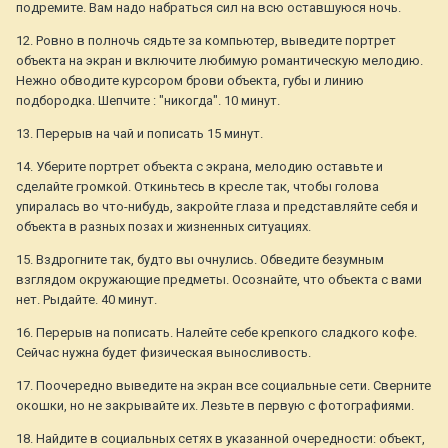
подремите. Вам надо набраться сил на всю оставшуюся ночь.
12. Ровно в полночь сядьте за компьютер, выведите портрет
объекта на экран и включите любимую романтическую мелодию.
Нежно обводите курсором брови объекта, губы и линию
подбородка. Шепчите : "никогда". 10 минут.
13. Перерыв на чай и пописать 15 минут.
14. Уберите портрет объекта с экрана, мелодию оставьте и
сделайте громкой. Откиньтесь в кресле так, чтобы голова
упиралась во что-нибудь, закройте глаза и представляйте себя и
объекта в разных позах и жизненных ситуациях.
15. Вздрогните так, будто вы очнулись. Обведите безумным
взглядом окружающие предметы. Осознайте, что объекта с вами
нет. Рыдайте. 40 минут.
16. Перерыв на пописать. Налейте себе крепкого сладкого кофе.
Сейчас нужна будет физическая выносливость.
17. Поочередно выведите на экран все социальные сети. Сверните
окошки, но не закрывайте их. Лезьте в первую с фотографиями.
18. Найдите в социальных сетях в указанной очередности: объект,