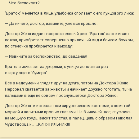
— Что беспокоит?
'Браток' меняется в лице, улыбочка сползает с его пунцового лика:
— Да ничего, доктор, извините, уже все прошло.
Доктор Женя издает вопросительный рык. 'Браток' застегивает
кожан, приобретает совершенно приличный вид и бочком-бочком,
по стеночке пробирается к выходу:
— Извините за беспокойство, до свидания!
Братела исчезает за дверями, с улицы доносится рев
стартующего 'бумера'.
Все в недоумении глядят друг на друга, потом на Доктора Женю.
Персонал хватается за животы и начинает дружно гоготать, тыча
пальцами в еще не совсем проснувшегося Доктора Женю.
Доктор Женя: в истерзанном хирургическом костюме, с помятой
мордой и налитыми кровью глазами. На бычачьей шее, спускаясь
на мощную грудь, висит толстая, в палец, цепь с образом Николая
Чудотворца и… …КИПЯТИЛЬНИК!!!