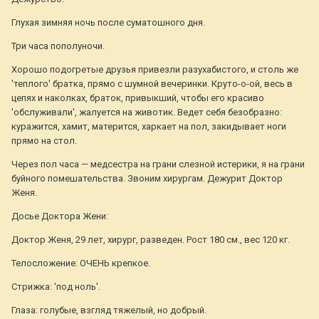
Глухая зимняя ночь после суматошного дня.
Три часа пополуночи.
Хорошо подогретые друзья привезли разухабистого, и столь же
'теплого' братка, прямо с шумной вечеринки. Круто-о-ой, весь в
цепях и наколках, браток, привыкший, чтобы его красиво
'обслуживали', жалуется на животик. Ведет себя безобразно:
куражится, хамит, матерится, харкает на пол, закидывает ноги
прямо на стол.
Через пол часа — медсестра на грани слезной истерики, я на грани
буйного помешательства. Звоним хирургам. Дежурит Доктор
Женя.
Досье Доктора Жени:
Доктор Женя, 29 лет, хирург, разведен. Рост 180 см., вес 120 кг.
Телосложение: ОЧЕНЬ крепкое.
Стрижка: 'под ноль'.
Глаза: голубые, взгляд тяжелый, но добрый.