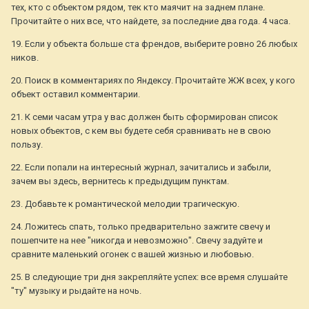
тех, кто с объектом рядом, тек кто маячит на заднем плане.
Прочитайте о них все, что найдете, за последние два года. 4 часа.
19. Если у объекта больше ста френдов, выберите ровно 26 любых
ников.
20. Поиск в комментариях по Яндексу. Прочитайте ЖЖ всех, у кого
объект оставил комментарии.
21. К семи часам утра у вас должен быть сформирован список
новых объектов, с кем вы будете себя сравнивать не в свою
пользу.
22. Если попали на интересный журнал, зачитались и забыли,
зачем вы здесь, вернитесь к предыдущим пунктам.
23. Добавьте к романтической мелодии трагическую.
24. Ложитесь спать, только предварительно зажгите свечу и
пошепчите на нее "никогда и невозможно". Свечу задуйте и
сравните маленький огонек с вашей жизнью и любовью.
25. В следующие три дня закрепляйте успех: все время слушайте
"ту" музыку и рыдайте на ночь.