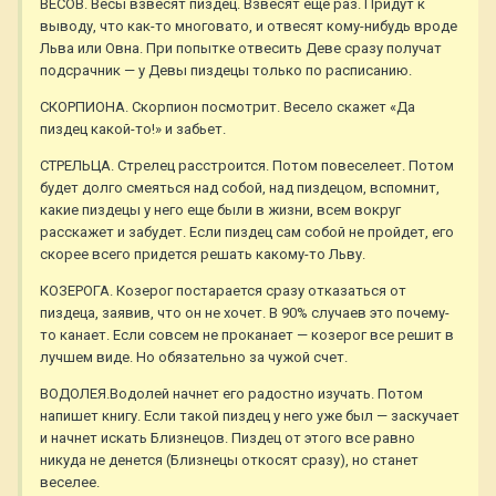
ВЕСОВ. Весы взвесят пиздец. Взвесят еще раз. Придут к
выводу, что как-то многовато, и отвесят кому-нибудь вроде
Льва или Овна. При попытке отвесить Деве сразу получат
подсрачник — у Девы пиздецы только по расписанию.
СКОРПИОНА. Скорпион посмотрит. Весело скажет «Да
пиздец какой-то!» и забьет.
СТРЕЛЬЦА. Стрелец расстроится. Потом повеселеет. Потом
будет долго смеяться над собой, над пиздецом, вспомнит,
какие пиздецы у него еще были в жизни, всем вокруг
расскажет и забудет. Если пиздец сам собой не пройдет, его
скорее всего придется решать какому-то Льву.
КОЗЕРОГА. Козерог постарается сразу отказаться от
пиздеца, заявив, что он не хочет. В 90% случаев это почему-
то канает. Если совсем не проканает — козерог все решит в
лучшем виде. Но обязательно за чужой счет.
ВОДОЛЕЯ.Водолей начнет его радостно изучать. Потом
напишет книгу. Если такой пиздец у него уже был — заскучает
и начнет искать Близнецов. Пиздец от этого все равно
никуда не денется (Близнецы откосят сразу), но станет
веселее.