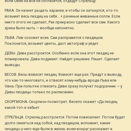
если Овен на все не согласится, отдадут Стрельцу.
РАКА. Он начнет рыдать заранее, и чтобы он заткнулся, кто-то
возьмет весь пиздец на себя... + рачиные жеванные сопли. Если
никто этого не сделает, Рак прекрасно сделает все сам. Какого
хрена было ныть — вообще непонятно.
ЛЬВА. Лев созовет всех. Сам расправится с пиздецом.
Поклонится, возьмет цветы, даст автограф и уйдет.
ДЕВЫ. Дева расстроится. Особенно если она этот пиздец не
планировала. Дева подумает. Найдет решение. Решит. Сделает
выводы.
ВЕСОВ. Весы взвесят пиздец. Взвесят еще раз. Придут к выводу,
что как-то многовато, и отвесят кому-нибудь вроде Льва или
Овна. При попытке отвесить Деве сразу получат подсрачник — у
Девы пиздецы только по расписанию.
СКОРПИОНА. Скорпион посмотрит. Весело скажет «Да пиздец
какой-то!» и забьет.
СТРЕЛЬЦА. Стрелец расстроится. Потом повеселеет. Потом будет
долго смеяться над собой, над пиздецом, вспомнит, какие
пиздецы у него еще были в жизни, всем вокруг расскажет и