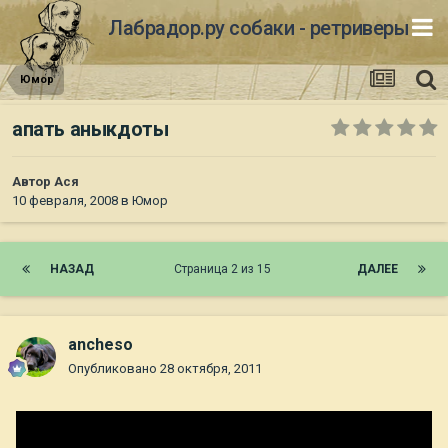
Лабрадор.ру собаки - ретриверы
Юмор
апать аныкдоты
Автор
Ася
10 февраля, 2008
в
Юмор
НАЗАД
Страница 2 из 15
ДАЛЕЕ
ancheso
Опубликовано
28 октября, 2011