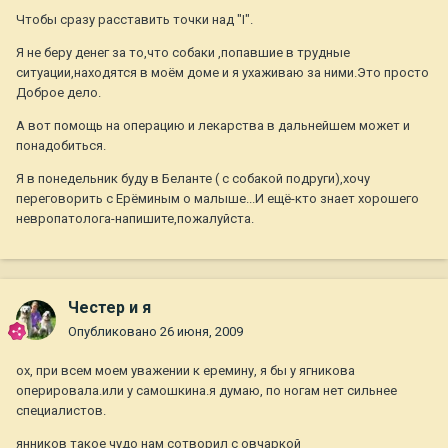
Чтобы сразу расставить точки над "I".
Я не беру денег за то,что собаки ,попавшие в трудные
ситуации,находятся в моём доме и я ухаживаю за ними.Это просто
Доброе дело.
А вот помощь на операцию и лекарства в дальнейшем может и
понадобиться.
Я в понедельник буду в Беланте ( с собакой подруги),хочу
переговорить с Ерёминым о малыше...И ещё-кто знает хорошего
невропатолога-напишите,пожалуйста.
Честер и я
Опубликовано
26 июня, 2009
ох, при всем моем уважении к еремину, я бы у ягникова
оперировала.или у самошкина.я думаю, по ногам нет сильнее
специалистов.
янников такое чудо нам сотворил с овчаркой