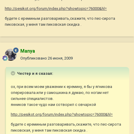
http://pesikot.org/forum/index.php?showtopic=76000&hl=
будете с ереминым разговаривать,скажите, что пес-сирота
пиковская, у меня там пиковская скидка .
Manya
Опубликовано
26 июня, 2009
Честер и я сказал:
ох, при всем моем уважении к еремину, я бы у ягникова
оперировала.или у самошкина.я думаю, по ногам нет
сильнее специалистов.
янников такое чудо нам сотворил с овчаркой
http://pesikot.org/forum/index.php?showtopic=76000&hl=
будете с ереминым разговаривать,скажите, что пес-сирота
пиковская, у меня там пиковская скидка .