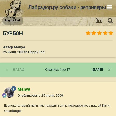
Лабрадор.ру собаки - ретриверы
Happy End
БУРБОН
Автор
Manya
25 июня, 2009
в
Happy End
НАЗАД
Страница 1 из 37
ДАЛЕЕ
Manya
Опубликовано
25 июня, 2009
Щенок,палевый мальчик находиться на передержке у нашей Кати-
Guardangel.